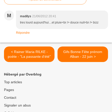
M
madilys
21/06/2012 20:41
tres lourd aujourd'hui....et pluie<br /> douce nuit<br /> bizz
Répondre
< Rainer Maria RILKE -
Gifs Bonne Fête prénom
poète - "La passante d'été"
Alban - 22 juin >
Hébergé par Overblog
Top articles
Pages
Contact
Signaler un abus