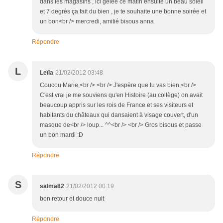
dans les magasins , ici gelée ce matin ensuite un beau soleil
et 7 degrés ça fait du bien , je te souhaite une bonne soirée et
un bon<br /> mercredi, amitié bisous anna
Répondre
L
Leïla
21/02/2012 03:48
Coucou Marie,<br /> <br /> J'espère que tu vas bien,<br />
C'est vrai je me souviens qu'en Histoire (au collège) on avait
beaucoup appris sur les rois de France et ses visiteurs et
habitants du châteaux qui dansaient à visage couvert, d'un
masque de<br /> loup... ^^<br /> <br /> Gros bisous et passe
un bon mardi :D
Répondre
S
salma82
21/02/2012 00:19
bon retour et douce nuit
Répondre