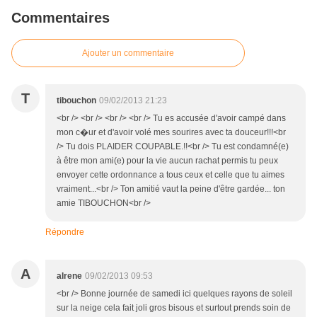
Commentaires
Ajouter un commentaire
T
tibouchon
09/02/2013 21:23
<br /> <br /> <br /> <br /> Tu es accusée d'avoir campé dans
mon c�ur et d'avoir volé mes sourires avec ta douceur!!!<br
/> Tu dois PLAIDER COUPABLE.!!<br /> Tu est condamné(e)
à être mon ami(e) pour la vie aucun rachat permis tu peux
envoyer cette ordonnance a tous ceux et celle que tu aimes
vraiment...<br /> Ton amitié vaut la peine d'être gardée... ton
amie TIBOUCHON<br />
Répondre
A
alrene
09/02/2013 09:53
<br /> Bonne journée de samedi ici quelques rayons de soleil
sur la neige cela fait joli gros bisous et surtout prends soin de