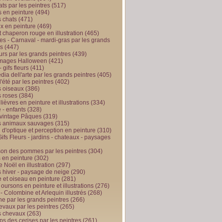
ts par les peintres
(517)
 en peinture
(494)
 chats
(471)
x en peinture
(469)
t chaperon rouge en illustration
(465)
s - Carnaval - mardi-gras par les grands
es
(447)
urs par les grands peintres
(439)
 images Halloween
(421)
 gifs fleurs
(411)
ia dell'arte par les grands peintres
(405)
d'été par les peintres
(402)
 oiseaux
(386)
 roses
(384)
 lièvres en peinture et illustrations
(334)
 - enfants
(328)
vintage Pâques
(319)
s animaux sauvages
(315)
n d'optique et perception en peinture
(310)
ifs Fleurs - jardins - chateaux - paysages
son des pommes par les peintres
(304)
 en peinture
(302)
 Noël en illustration
(297)
 hiver - paysage de neige
(290)
et oiseau en peinture
(281)
 oursons en peinture et illustrations
(276)
 - Colombine et Arlequin illustrés
(268)
e par les grands peintres
(266)
evaux par les peintres
(265)
s chevaux
(263)
ps des cerises par les peintres
(261)