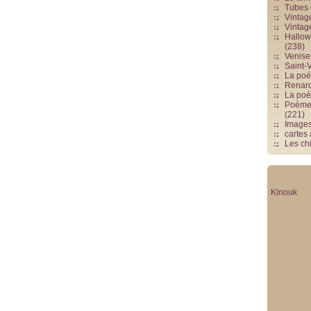
Tubes 
Vintag
Vintag
Hallowe
(238)
Venise 
Saint-V
La poés
Renards
La poé
Poèmes
(221)
Image
cartes
Les chi
Kinouk