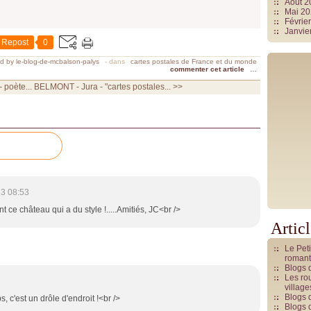
Août 
Mai 2
Févrie
Janvie
Repost
0
d by le-blog-de-mcbalson-palys
-
dans
cartes postales de France et du monde
commenter cet article
…
 poète...
BELMONT - Jura - "cartes postales... >>
3 08:53
t ce château qui a du style !.....Amitiés, JC<br />
Artic
Le Pet
romant
Blogs 
Les rou
villag
Blogs 
ps, c'est un drôle d'endroit !<br />
Blogs 