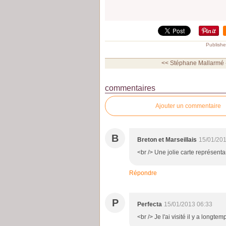
Publishe
<< Stéphane Mallarmé -
commentaires
Ajouter un commentaire
B
Breton et Marseillais
15/01/201
<br /> Une jolie carte représentan
Répondre
P
Perfecta
15/01/2013 06:33
<br /> Je l'ai visité il y a longtem