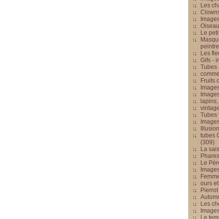
Les cha
Clowns
Images
Oiseau
Le peti
Masque
peintr
Les fle
Gifs -
Tubes -
commed
Fruits 
Images
Images
lapins,
vintage
Tubes 
Image
Illusio
tubes G
(309)
La sai
Phares
Le Père
Images
Femme 
ours et
Pierrot
Automn
Les ch
Image
Le tem