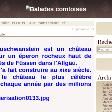
 poète...
BELMONT - Jura - "cartes postales... >>
15 janvier 2013
tale"
Reche
uschwanstein est un château
sur un éperon rocheux haut de
ès de Füssen dans l'Allgäu.
'a fait construire au xixe siècle.
 le château le plus célèbre
Archi
é chaque année par des millions
Août 
Juille
Juin 2
Mai 2
Avril 
Mars 
Févrie
Décem