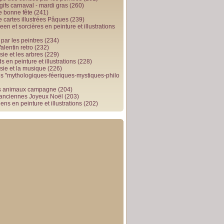
gifs carnaval - mardi gras
(260)
e bonne fête
(241)
e cartes illustrées Pâques
(239)
en et sorcières en peinture et illustrations
par les peintres
(234)
alentin retro
(232)
ie et les arbres
(229)
 en peinture et illustrations
(228)
sie et la musique
(226)
 "mythologiques-féeriques-mystiques-philo
s animaux campagne
(204)
 anciennes Joyeux Noël
(203)
ens en peinture et illustrations
(202)