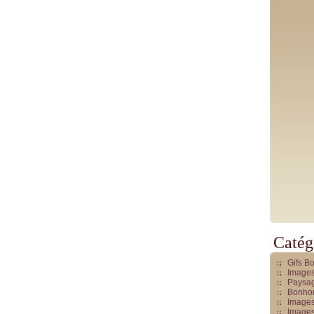
Catég
Gifs B
Images
Paysag
Bonhom
Images
Images