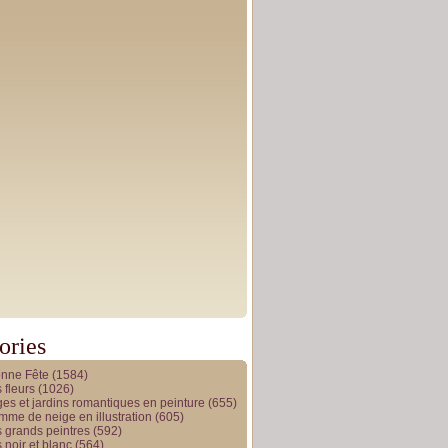
ories
onne Fête
(1584)
 fleurs
(1026)
es et jardins romantiques en peinture
(655)
me de neige en illustration
(605)
 grands peintres
(592)
 noir et blanc
(564)