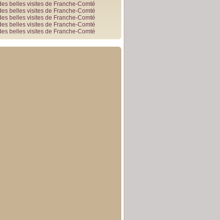
des belles visites de Franche-Comté
des belles visites de Franche-Comté
des belles visites de Franche-Comté
des belles visites de Franche-Comté
des belles visites de Franche-Comté