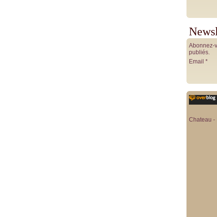
Newsl
Abonnez-vo
publiés.
Email
Chateau - 