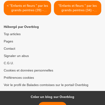
< "Enfants et fleurs " par les
"Enfants et fleurs " par les
grands peintres (39) -
grands peintres (34) -
Constantin Makovski (1839-
Edward Atkinson Hornel
1915)
(1864-1933) >
Hébergé par Overblog
Top articles
Pages
Contact
Signaler un abus
C.G.U.
Cookies et données personnelles
Préférences cookies
Voir le profil de Balades comtoises sur le portail Overblog
Créer un blog sur Overblog