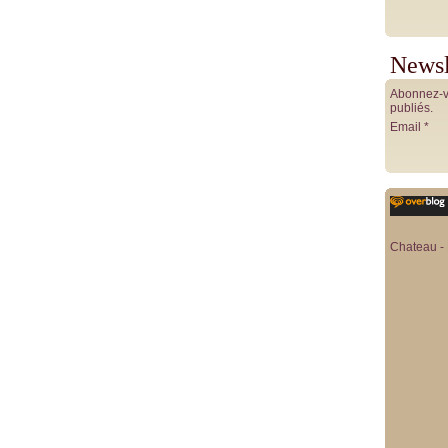
Newsl
Abonnez-vo
publiés.
Email
Chateau - 