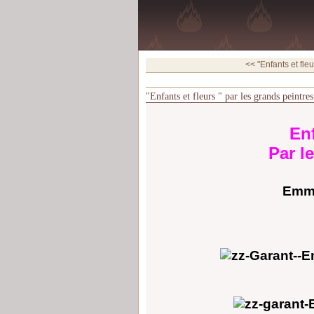
<< "Enfants et fleur
"Enfants et fleurs " par les grands peint
Enf
Par l
Emma