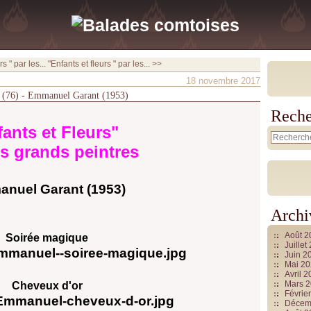
s " par les...
"Enfants et fleurs " par les... >>
18 novembre 2017
res (76) - Emmanuel Garant (1953)
Reche
ants et Fleurs"
es grands peintres
nuel Garant (1953)
Archi
Août 
Soirée magique
Juille
Juin 2
Mai 2
Avril 
Mars 
Cheveux d'or
Févrie
Décem