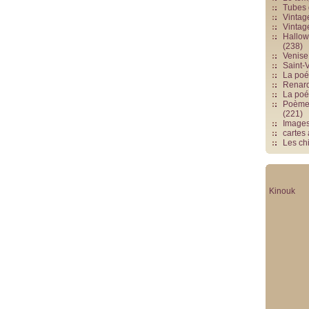
Tubes 
Vintag
Vintag
Hallowe
(238)
Venise 
Saint-V
La poés
Renards
La poé
Poèmes
(221)
Image
cartes
Les chi
Kinouk