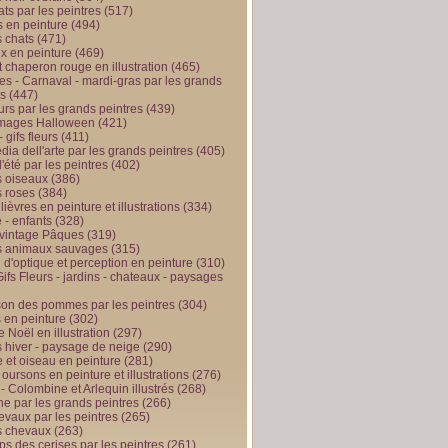
ts par les peintres
(517)
 en peinture
(494)
 chats
(471)
x en peinture
(469)
t chaperon rouge en illustration
(465)
s - Carnaval - mardi-gras par les grands
es
(447)
urs par les grands peintres
(439)
 images Halloween
(421)
 gifs fleurs
(411)
ia dell'arte par les grands peintres
(405)
d'été par les peintres
(402)
 oiseaux
(386)
 roses
(384)
 lièvres en peinture et illustrations
(334)
 - enfants
(328)
vintage Pâques
(319)
s animaux sauvages
(315)
n d'optique et perception en peinture
(310)
ifs Fleurs - jardins - chateaux - paysages
son des pommes par les peintres
(304)
 en peinture
(302)
 Noël en illustration
(297)
 hiver - paysage de neige
(290)
et oiseau en peinture
(281)
 oursons en peinture et illustrations
(276)
 - Colombine et Arlequin illustrés
(268)
e par les grands peintres
(266)
evaux par les peintres
(265)
s chevaux
(263)
ps des cerises par les peintres
(261)