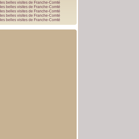
des belles visites de Franche-Comté
des belles visites de Franche-Comté
des belles visites de Franche-Comté
des belles visites de Franche-Comté
des belles visites de Franche-Comté