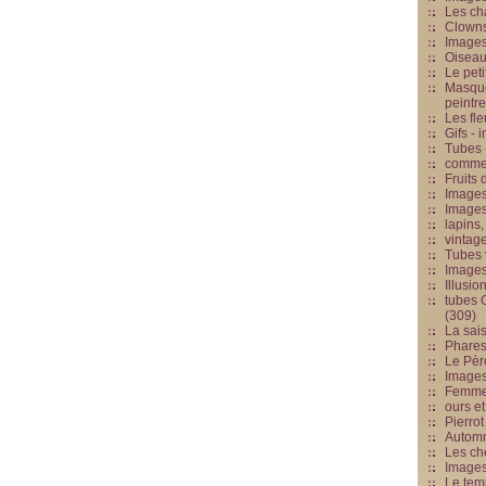
Les cha
Clowns
Images
Oiseau
Le peti
Masque
peintr
Les fle
Gifs -
Tubes -
commed
Fruits 
Images
Images
lapins,
vintage
Tubes 
Image
Illusio
tubes G
(309)
La sai
Phares
Le Père
Images
Femme 
ours et
Pierrot
Automn
Les ch
Image
Le tem