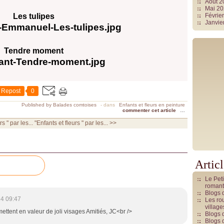
Août 
Mai 2
Les tulipes
Févrie
Janvie
Tendre moment
Repost
0
Published by Balades comtoises
-
dans
Enfants et fleurs en peinture
commenter cet article
…
s " par les...
"Enfants et fleurs " par les... >>
Artic
Le Pet
romant
Blogs 
4 09:47
Les rou
villag
mettent en valeur de joli visages Amitiés, JC<br />
Blogs 
Blogs 