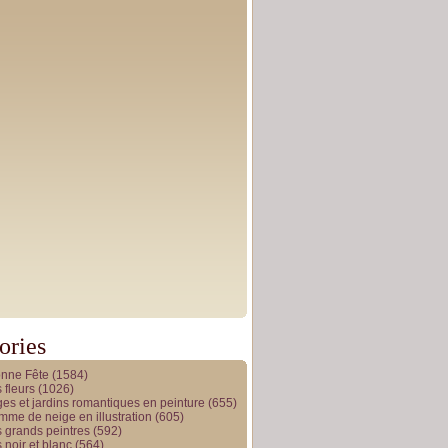
ories
onne Fête
(1584)
 fleurs
(1026)
es et jardins romantiques en peinture
(655)
me de neige en illustration
(605)
 grands peintres
(592)
 noir et blanc
(564)