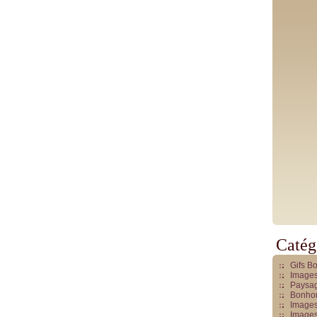
Catég
Gifs B
Images
Paysag
Bonhom
Images
Images