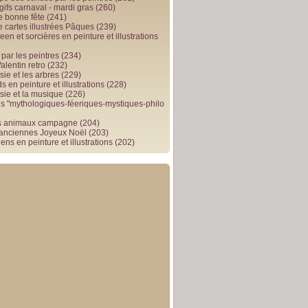
gifs carnaval - mardi gras
(260)
e bonne fête
(241)
e cartes illustrées Pâques
(239)
en et sorcières en peinture et illustrations
par les peintres
(234)
alentin retro
(232)
ie et les arbres
(229)
 en peinture et illustrations
(228)
sie et la musique
(226)
 "mythologiques-féeriques-mystiques-philo
s animaux campagne
(204)
 anciennes Joyeux Noël
(203)
ens en peinture et illustrations
(202)