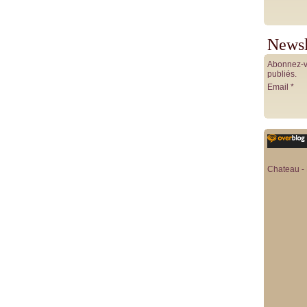
Newsl
Abonnez-vo
publiés.
Email
Chateau - 