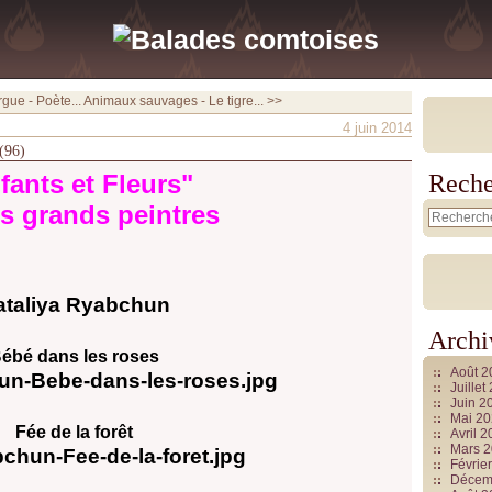
gue - Poète...
Animaux sauvages - Le tigre... >>
4 juin 2014
 (96)
fants et Fleurs"
Reche
es grands peintres
ataliya Ryabchun
Archi
ébé dans les roses
Août 
Juille
Juin 2
Mai 2
Fée de la forêt
Avril 
Mars 
Févrie
Décem