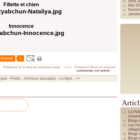
Août 
Fillette et chien
Mai 2
Févrie
Janvie
Innocence
Repost
0
Published by le-blog-de-mcbalson-palys
-
dans
Enfants et fleurs en peinture
commenter cet article
…
gue - Poète...
Animaux sauvages - Le tigre... >>
Artic
Le Pet
romant
Blogs 
Les rou
villag
Blogs 
Blogs 