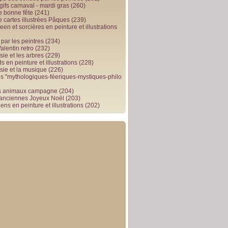
gifs carnaval - mardi gras
(260)
e bonne fête
(241)
e cartes illustrées Pâques
(239)
en et sorcières en peinture et illustrations
par les peintres
(234)
alentin retro
(232)
ie et les arbres
(229)
 en peinture et illustrations
(228)
sie et la musique
(226)
 "mythologiques-féeriques-mystiques-philo
s animaux campagne
(204)
 anciennes Joyeux Noël
(203)
ens en peinture et illustrations
(202)