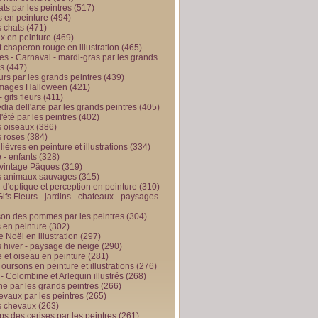
ts par les peintres
(517)
 en peinture
(494)
 chats
(471)
x en peinture
(469)
t chaperon rouge en illustration
(465)
s - Carnaval - mardi-gras par les grands
es
(447)
urs par les grands peintres
(439)
 images Halloween
(421)
 gifs fleurs
(411)
ia dell'arte par les grands peintres
(405)
d'été par les peintres
(402)
 oiseaux
(386)
 roses
(384)
 lièvres en peinture et illustrations
(334)
 - enfants
(328)
vintage Pâques
(319)
s animaux sauvages
(315)
n d'optique et perception en peinture
(310)
ifs Fleurs - jardins - chateaux - paysages
son des pommes par les peintres
(304)
 en peinture
(302)
 Noël en illustration
(297)
 hiver - paysage de neige
(290)
et oiseau en peinture
(281)
 oursons en peinture et illustrations
(276)
 - Colombine et Arlequin illustrés
(268)
e par les grands peintres
(266)
evaux par les peintres
(265)
s chevaux
(263)
ps des cerises par les peintres
(261)