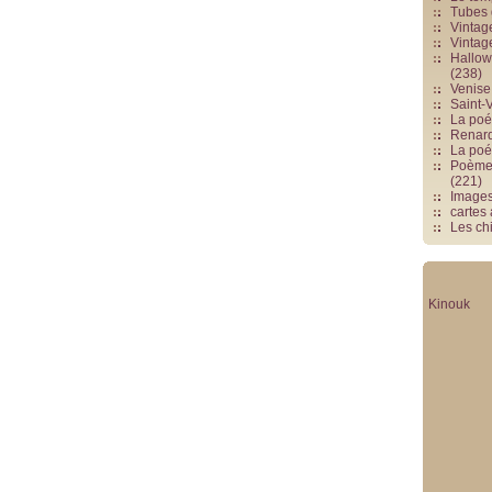
Tubes 
Vintag
Vintag
Hallowe
(238)
Venise 
Saint-V
La poés
Renards
La poé
Poèmes
(221)
Image
cartes
Les chi
Kinouk