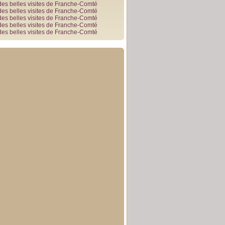
des belles visites de Franche-Comté
des belles visites de Franche-Comté
des belles visites de Franche-Comté
des belles visites de Franche-Comté
des belles visites de Franche-Comté