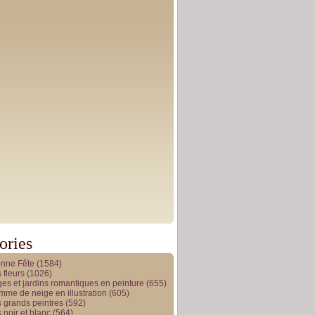
ories
onne Fête
(1584)
 fleurs
(1026)
es et jardins romantiques en peinture
(655)
me de neige en illustration
(605)
 grands peintres
(592)
 noir et blanc
(564)