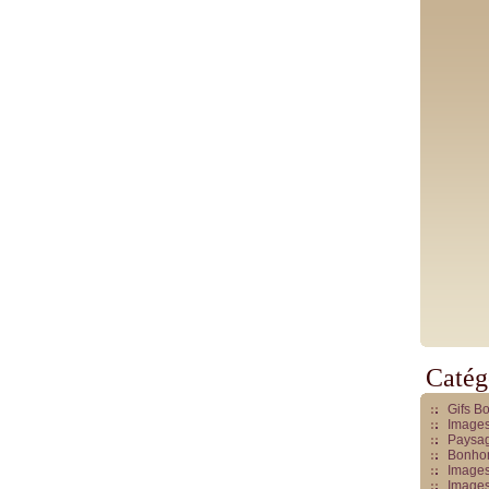
Catég
Gifs B
Images
Paysag
Bonhom
Images
Images