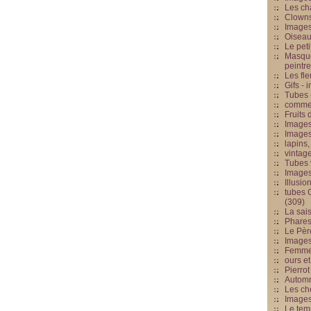
Les cha
Clowns
Images
Oiseau
Le peti
Masque
peintr
Les fle
Gifs -
Tubes -
commed
Fruits 
Images
Images
lapins,
vintage
Tubes 
Image
Illusio
tubes G
(309)
La sai
Phares
Le Père
Images
Femme 
ours et
Pierrot
Automn
Les ch
Image
Le tem