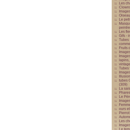
Les cha
Clowns
Images
Oiseau
Le peti
Masque
peintr
Les fle
Gifs -
Tubes -
commed
Fruits 
Images
Images
lapins,
vintage
Tubes 
Image
Illusio
tubes G
(309)
La sai
Phares
Le Père
Images
Femme 
ours et
Pierrot
Automn
Les ch
Image
Le tem