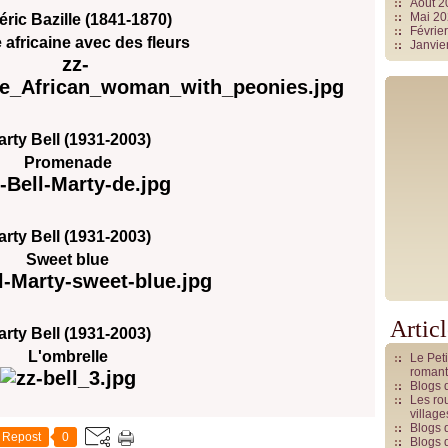
Août 
Mai 2
éric Bazille (1841-1870)
Févrie
africaine avec des fleurs
Janvie
rty Bell (1931-2003)
Promenade
rty Bell (1931-2003)
Sweet blue
Artic
rty Bell (1931-2003)
L'ombrelle
Le Pet
romant
Blogs 
Les rou
villag
Blogs 
Repost
0
Blogs 