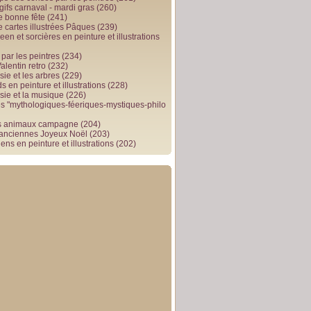
gifs carnaval - mardi gras
(260)
e bonne fête
(241)
e cartes illustrées Pâques
(239)
en et sorcières en peinture et illustrations
par les peintres
(234)
alentin retro
(232)
ie et les arbres
(229)
 en peinture et illustrations
(228)
sie et la musique
(226)
 "mythologiques-féeriques-mystiques-philo
s animaux campagne
(204)
 anciennes Joyeux Noël
(203)
ens en peinture et illustrations
(202)