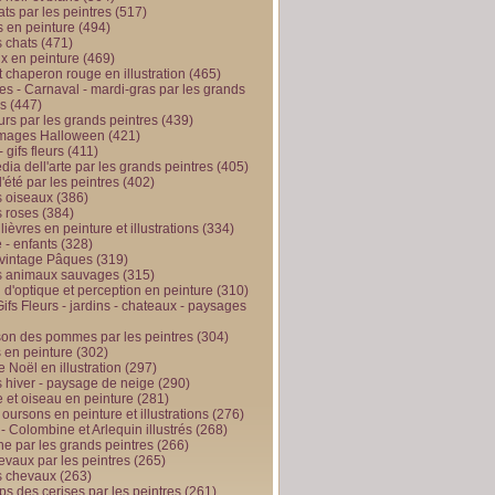
ts par les peintres
(517)
 en peinture
(494)
 chats
(471)
x en peinture
(469)
t chaperon rouge en illustration
(465)
s - Carnaval - mardi-gras par les grands
es
(447)
urs par les grands peintres
(439)
 images Halloween
(421)
 gifs fleurs
(411)
ia dell'arte par les grands peintres
(405)
d'été par les peintres
(402)
 oiseaux
(386)
 roses
(384)
 lièvres en peinture et illustrations
(334)
 - enfants
(328)
vintage Pâques
(319)
s animaux sauvages
(315)
n d'optique et perception en peinture
(310)
ifs Fleurs - jardins - chateaux - paysages
son des pommes par les peintres
(304)
 en peinture
(302)
 Noël en illustration
(297)
 hiver - paysage de neige
(290)
et oiseau en peinture
(281)
 oursons en peinture et illustrations
(276)
 - Colombine et Arlequin illustrés
(268)
e par les grands peintres
(266)
evaux par les peintres
(265)
s chevaux
(263)
ps des cerises par les peintres
(261)