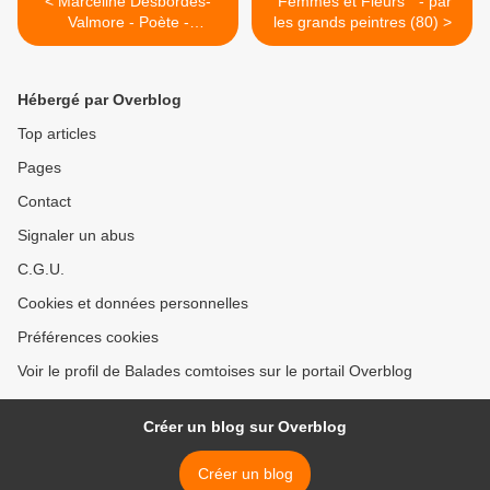
< Marceline Desbordes-
"Femmes et Fleurs " - par
Valmore - Poète -
les grands peintres (80) >
"L'arbrisseau"
Hébergé par Overblog
Top articles
Pages
Contact
Signaler un abus
C.G.U.
Cookies et données personnelles
Préférences cookies
Voir le profil de Balades comtoises sur le portail Overblog
Créer un blog sur Overblog
Créer un blog