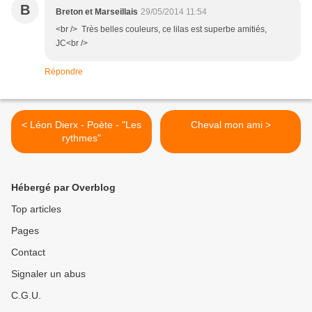
B
Breton et Marseillais
29/05/2014 11:54
<br /> Très belles couleurs, ce lilas est superbe amitiés,
JC<br />
Répondre
< Léon Dierx - Poète - "Les
Cheval mon ami >
rythmes"
Hébergé par Overblog
Top articles
Pages
Contact
Signaler un abus
C.G.U.