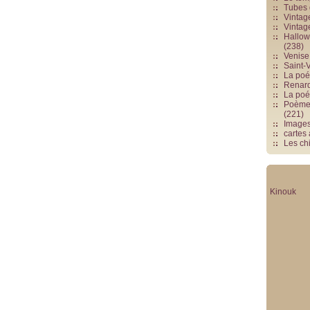
Tubes 
Vintag
Vintag
Hallowe
(238)
Venise 
Saint-V
La poés
Renards
La poé
Poèmes
(221)
Image
cartes
Les chi
Kinouk