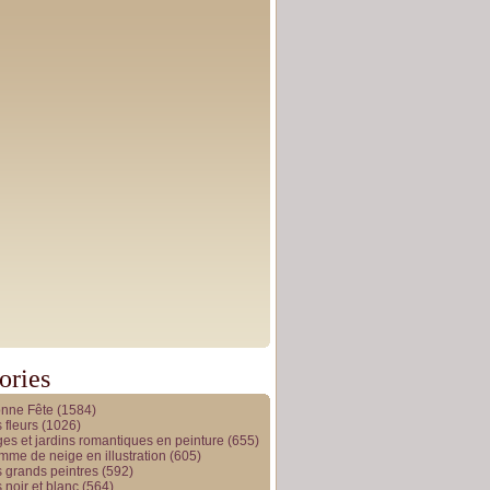
ories
onne Fête
(1584)
 fleurs
(1026)
es et jardins romantiques en peinture
(655)
me de neige en illustration
(605)
 grands peintres
(592)
 noir et blanc
(564)