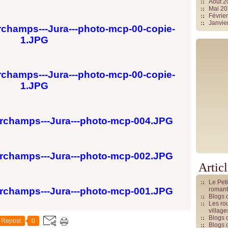
Août 
Mai 2
Févrie
Janvie
Artic
Le Pet
romant
Blogs 
Les rou
villag
Blogs 
Repost
0
Blogs 