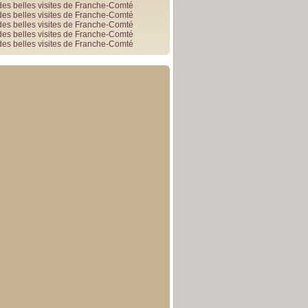
des belles visites de Franche-Comté
des belles visites de Franche-Comté
des belles visites de Franche-Comté
des belles visites de Franche-Comté
des belles visites de Franche-Comté