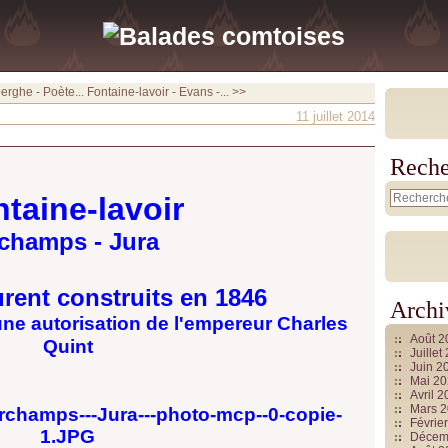
erghe - Poète...
Fontaine-lavoir - Evans -... >>
11 juillet 2014
Reche
taine-lavoir
champs - Jura
rent construits en 1846
Archi
'une autorisation de l'empereur Charles
Août 
Quint
Juille
Juin 2
Mai 2
Avril 
Mars 
Févrie
Décem