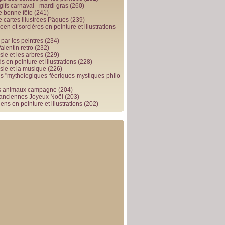
gifs carnaval - mardi gras
(260)
e bonne fête
(241)
e cartes illustrées Pâques
(239)
en et sorcières en peinture et illustrations
par les peintres
(234)
alentin retro
(232)
ie et les arbres
(229)
 en peinture et illustrations
(228)
sie et la musique
(226)
 "mythologiques-féeriques-mystiques-philo
s animaux campagne
(204)
 anciennes Joyeux Noël
(203)
ens en peinture et illustrations
(202)