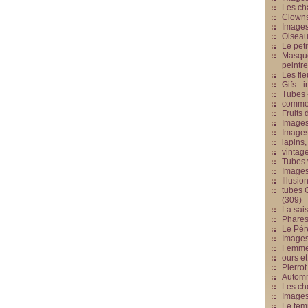
Les cha
Clowns
Images
Oiseau
Le peti
Masque
peintr
Les fle
Gifs -
Tubes -
commed
Fruits 
Images
Images
lapins,
vintage
Tubes 
Image
Illusio
tubes G
(309)
La sai
Phares
Le Père
Images
Femme 
ours et
Pierrot
Automn
Les ch
Image
Le tem