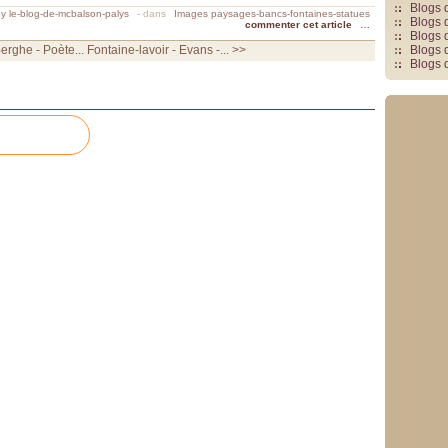
Blogs 
y le-blog-de-mcbalson-palys
-
dans
Images paysages-bancs-fontaines-statues
Blogs 
commenter cet article
…
Blogs 
erghe - Poète...
Fontaine-lavoir - Evans -... >>
Blogs 
Blogs 