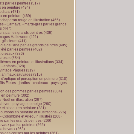
ts par les peintres
(517)
 en peinture
(494)
 chats
(471)
x en peinture
(469)
t chaperon rouge en illustration
(465)
s - Carnaval - mardi-gras par les grands
es
(447)
urs par les grands peintres
(439)
 images Halloween
(421)
 gifs fleurs
(411)
ia dell'arte par les grands peintres
(405)
d'été par les peintres
(402)
 oiseaux
(386)
 roses
(384)
 lièvres en peinture et illustrations
(334)
 - enfants
(328)
vintage Pâques
(319)
s animaux sauvages
(315)
n d'optique et perception en peinture
(310)
ifs Fleurs - jardins - chateaux - paysages
son des pommes par les peintres
(304)
 en peinture
(302)
 Noël en illustration
(297)
 hiver - paysage de neige
(290)
et oiseau en peinture
(281)
 oursons en peinture et illustrations
(276)
 - Colombine et Arlequin illustrés
(268)
e par les grands peintres
(266)
evaux par les peintres
(265)
s chevaux
(263)
ps des cerises par les peintres
(261)