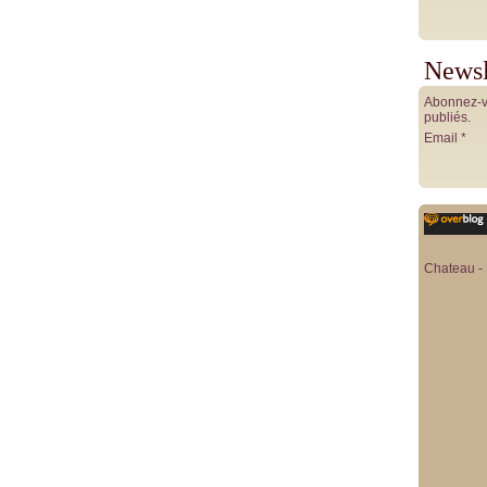
Newsl
Abonnez-vo
publiés.
Email
Chateau - 