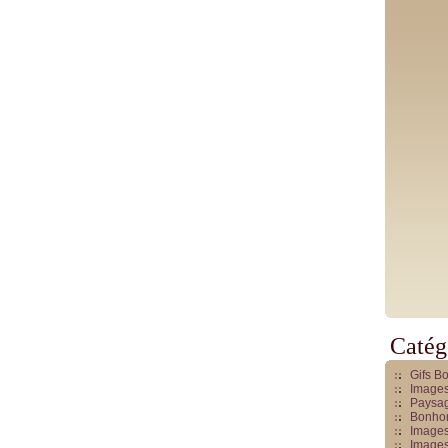
Catég
Gifs B
Images
Paysag
Bonhom
Images
Images