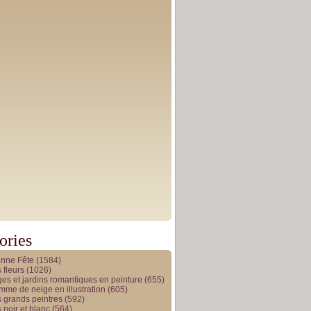
ories
onne Fête
(1584)
 fleurs
(1026)
es et jardins romantiques en peinture
(655)
me de neige en illustration
(605)
 grands peintres
(592)
 noir et blanc
(564)