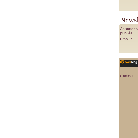
Newsl
Abonnez-vo
publiés.
Email
Chateau - 