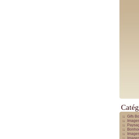
Catég
Gifs B
Images
Paysag
Bonhom
Images
Images