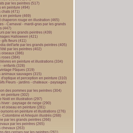
ts par les peintres
(517)
 en peinture
(494)
 chats
(471)
x en peinture
(469)
t chaperon rouge en illustration
(465)
s - Carnaval - mardi-gras par les grands
es
(447)
urs par les grands peintres
(439)
 images Halloween
(421)
 gifs fleurs
(411)
ia dell'arte par les grands peintres
(405)
d'été par les peintres
(402)
 oiseaux
(386)
 roses
(384)
 lièvres en peinture et illustrations
(334)
 - enfants
(328)
vintage Pâques
(319)
s animaux sauvages
(315)
n d'optique et perception en peinture
(310)
ifs Fleurs - jardins - chateaux - paysages
son des pommes par les peintres
(304)
 en peinture
(302)
 Noël en illustration
(297)
 hiver - paysage de neige
(290)
et oiseau en peinture
(281)
 oursons en peinture et illustrations
(276)
 - Colombine et Arlequin illustrés
(268)
e par les grands peintres
(266)
evaux par les peintres
(265)
s chevaux
(263)
ps des cerises par les peintres
(261)