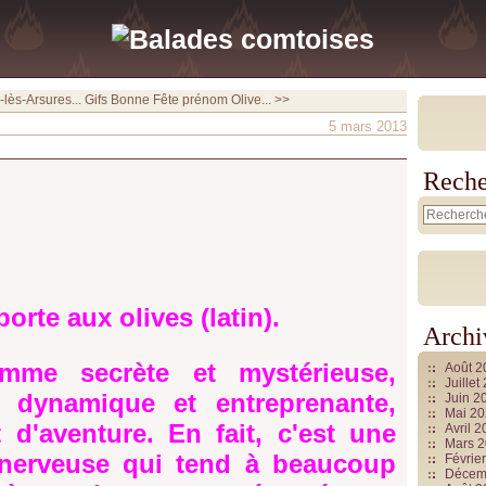
lès-Arsures...
Gifs Bonne Fête prénom Olive... >>
5 mars 2013
Reche
orte aux olives (latin).
Archi
mme secrète et mystérieuse,
Août 
Juille
ve, dynamique et entreprenante,
Juin 2
Mai 2
t d'aventure. En fait, c'est une
Avril 
Mars 
 nerveuse qui tend à beaucoup
Févrie
Décem