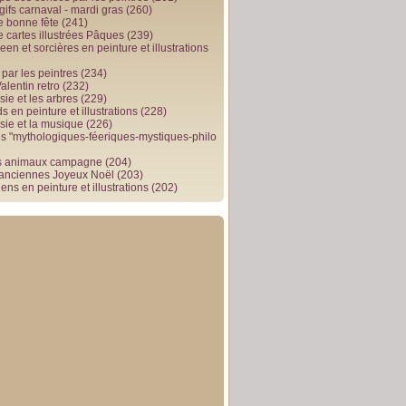
gifs carnaval - mardi gras
(260)
e bonne fête
(241)
e cartes illustrées Pâques
(239)
en et sorcières en peinture et illustrations
par les peintres
(234)
alentin retro
(232)
ie et les arbres
(229)
 en peinture et illustrations
(228)
sie et la musique
(226)
 "mythologiques-féeriques-mystiques-philo
s animaux campagne
(204)
 anciennes Joyeux Noël
(203)
ens en peinture et illustrations
(202)