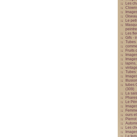
Les cha
Clowns
Images
Oiseau
Le peti
Masque
peintr
Les fle
Gifs -
Tubes -
commed
Fruits 
Images
Images
lapins,
vintage
Tubes 
Image
Illusio
tubes G
(309)
La sai
Phares
Le Père
Images
Femme 
ours et
Pierrot
Automn
Les ch
Image
Le tem