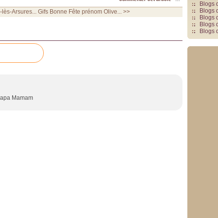
Blogs 
Blogs 
lès-Arsures...
Gifs Bonne Fête prénom Olive... >>
Blogs 
Blogs 
Blogs 
s Papa Mamam