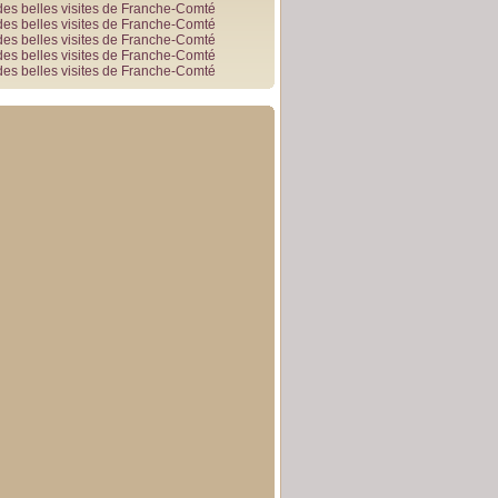
des belles visites de Franche-Comté
des belles visites de Franche-Comté
des belles visites de Franche-Comté
des belles visites de Franche-Comté
des belles visites de Franche-Comté