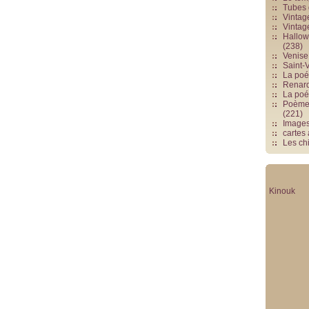
Tubes 
Vintag
Vintag
Hallowe
(238)
Venise 
Saint-V
La poés
Renards
La poé
Poèmes
(221)
Image
cartes
Les chi
Kinouk