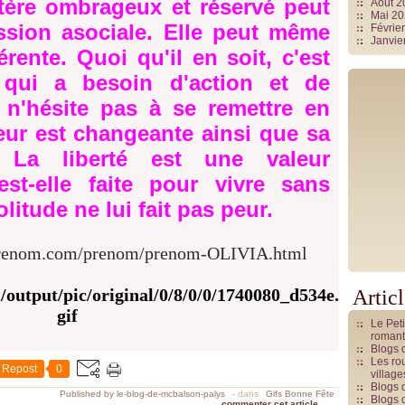
ctère ombrageux et réservé peut
Août 
Mai 2
ssion asociale. Elle peut même
Févrie
Janvie
érente. Quoi qu'il en soit, c'est
qui a besoin d'action et de
n'hésite pas à se remettre en
ur est changeante ainsi que sa
. La liberté est une valeur
 est-elle faite pour vivre sans
olitude ne lui fait pas peur.
-prenom.com/prenom/prenom-OLIVIA.html
Artic
Le Pet
romant
Blogs 
Les rou
Repost
0
villag
Blogs 
Published by le-blog-de-mcbalson-palys
-
dans
Gifs Bonne Fête
Blogs 
commenter cet article
…