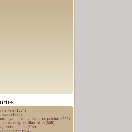
ories
onne Fête
(1584)
 fleurs
(1026)
es et jardins romantiques en peinture
(655)
me de neige en illustration
(605)
 grands peintres
(592)
 noir et blanc
(564)