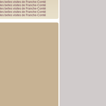
des belles visites de Franche-Comté
des belles visites de Franche-Comté
des belles visites de Franche-Comté
des belles visites de Franche-Comté
des belles visites de Franche-Comté