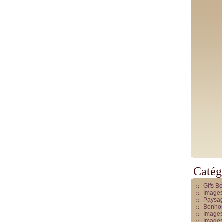
Catég
Gifs B
Images
Paysag
Bonhom
Images
Images