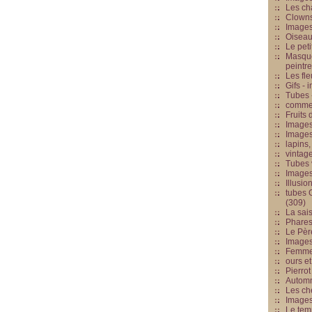
Les cha
Clowns
Images
Oiseau
Le peti
Masque
peintr
Les fle
Gifs -
Tubes -
commed
Fruits 
Images
Images
lapins,
vintage
Tubes 
Image
Illusio
tubes G
(309)
La sai
Phares
Le Père
Images
Femme 
ours et
Pierrot
Automn
Les ch
Image
Le tem