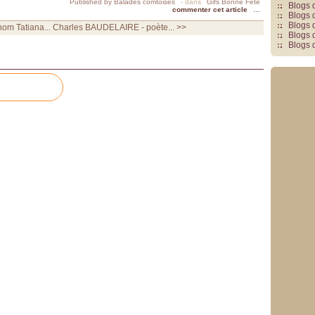
Published by Balades comtoises
-
dans
Gifs Bonne Fête
Blogs 
commenter cet article
…
Blogs 
Blogs 
om Tatiana...
Charles BAUDELAIRE - poète... >>
Blogs 
Blogs 