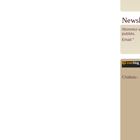
Newsl
Abonnez-vo
publiés.
Email
Chateau - 