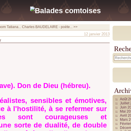
om Tatiana...
Charles BAUDELAIRE - poète... >>
12 janvier 2013
r
Reche
ave). Don de Dieu (hébreu).
Archi
éalistes, sensibles et émotives,
Août 
Juille
e à l'hostilité, à se refermer sur
Juin 2
Mai 2
lles sont courageuses et
Avril 
Mars 
 une sorte de dualité, de double
Févrie
Décem