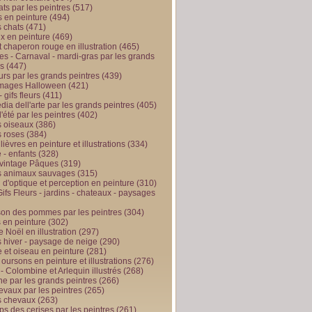
ts par les peintres
(517)
 en peinture
(494)
 chats
(471)
x en peinture
(469)
t chaperon rouge en illustration
(465)
s - Carnaval - mardi-gras par les grands
es
(447)
urs par les grands peintres
(439)
 images Halloween
(421)
 gifs fleurs
(411)
ia dell'arte par les grands peintres
(405)
d'été par les peintres
(402)
 oiseaux
(386)
 roses
(384)
 lièvres en peinture et illustrations
(334)
 - enfants
(328)
vintage Pâques
(319)
s animaux sauvages
(315)
n d'optique et perception en peinture
(310)
ifs Fleurs - jardins - chateaux - paysages
son des pommes par les peintres
(304)
 en peinture
(302)
 Noël en illustration
(297)
 hiver - paysage de neige
(290)
et oiseau en peinture
(281)
 oursons en peinture et illustrations
(276)
 - Colombine et Arlequin illustrés
(268)
e par les grands peintres
(266)
evaux par les peintres
(265)
s chevaux
(263)
ps des cerises par les peintres
(261)