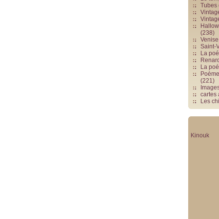
Tubes 
Vintag
Vintag
Hallowe
(238)
Venise 
Saint-V
La poés
Renards
La poé
Poèmes
(221)
Image
cartes
Les chi
Kinouk