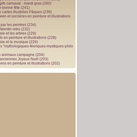
gifs carnaval - mardi gras
(260)
e bonne fête
(241)
e cartes illustrées Pâques
(239)
en et sorcières en peinture et illustrations
par les peintres
(234)
alentin retro
(232)
ie et les arbres
(229)
 en peinture et illustrations
(228)
sie et la musique
(226)
 "mythologiques-féeriques-mystiques-philo
s animaux campagne
(204)
 anciennes Joyeux Noël
(203)
ens en peinture et illustrations
(202)