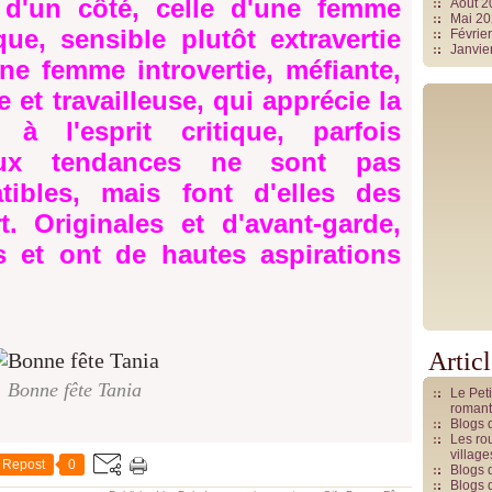
: d'un côté, celle d'une femme
Août 
Mai 2
que, sensible plutôt extravertie
Févrie
Janvie
une femme introvertie, méfiante,
e et travailleuse, qui apprécie la
, à l'esprit critique, parfois
ux tendances ne sont pas
tibles, mais font d'elles des
. Originales et d'avant-garde,
es et ont de hautes aspirations
Artic
Bonne fête Tania
Le Pet
romant
Blogs 
Les rou
villag
Repost
0
Blogs 
Blogs 