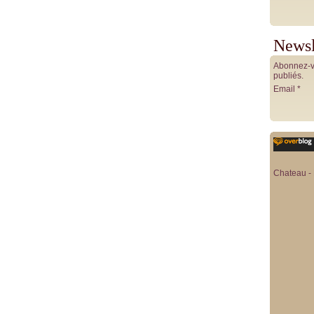
Newsl
Abonnez-vo
publiés.
Email
Chateau - 