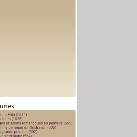
ories
onne Fête
(1584)
 fleurs
(1026)
es et jardins romantiques en peinture
(655)
me de neige en illustration
(605)
 grands peintres
(592)
 noir et blanc
(564)