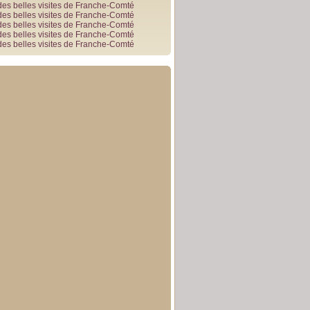
des belles visites de Franche-Comté
des belles visites de Franche-Comté
des belles visites de Franche-Comté
des belles visites de Franche-Comté
des belles visites de Franche-Comté