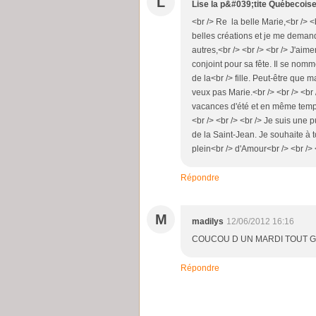
L
Lise la p&#039;tite Québecois
<br /> Re la belle Marie,<br /> <
belles créations et je me demand
autres,<br /> <br /> <br /> J'aim
conjoint pour sa fête. Il se nom
de la<br /> fille. Peut-être que
veux pas Marie.<br /> <br /> <br
vacances d'été et en même temps 
<br /> <br /> <br /> Je suis une
de la Saint-Jean. Je souhaite à
plein<br /> d'Amour<br /> <br /> <
Répondre
M
madilys
12/06/2012 16:16
COUCOU D UN MARDI TOUT GRI
Répondre