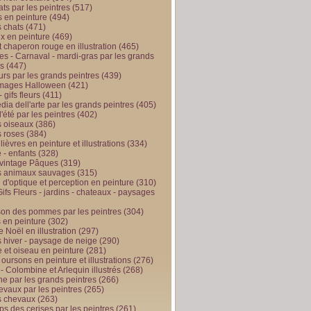
ts par les peintres
(517)
 en peinture
(494)
 chats
(471)
x en peinture
(469)
t chaperon rouge en illustration
(465)
s - Carnaval - mardi-gras par les grands
es
(447)
urs par les grands peintres
(439)
 images Halloween
(421)
 gifs fleurs
(411)
ia dell'arte par les grands peintres
(405)
d'été par les peintres
(402)
 oiseaux
(386)
 roses
(384)
 lièvres en peinture et illustrations
(334)
 - enfants
(328)
vintage Pâques
(319)
s animaux sauvages
(315)
n d'optique et perception en peinture
(310)
ifs Fleurs - jardins - chateaux - paysages
son des pommes par les peintres
(304)
 en peinture
(302)
 Noël en illustration
(297)
 hiver - paysage de neige
(290)
et oiseau en peinture
(281)
 oursons en peinture et illustrations
(276)
 - Colombine et Arlequin illustrés
(268)
e par les grands peintres
(266)
evaux par les peintres
(265)
s chevaux
(263)
ps des cerises par les peintres
(261)