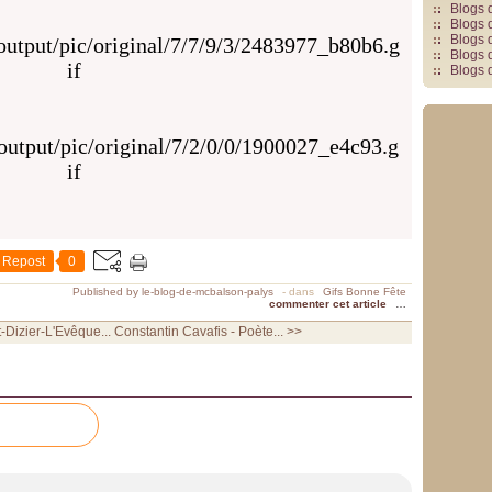
Blogs 
Blogs 
Blogs 
Blogs 
Blogs 
Repost
0
Published by le-blog-de-mcbalson-palys
-
dans
Gifs Bonne Fête
commenter cet article
…
-Dizier-L'Evêque...
Constantin Cavafis - Poète... >>