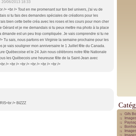
e
20/06/2013 18:33
br /> <br /> Tout en me promenant sur ton bel univers, j'ai vu de
ais si tu fais des demandes spéciales de créations pour les
erais bien cette belle créa avec les roses et les cours pour mon cher
me Gérard et je me demandais si tu peux mettre ma photo à la place
 ma dmande est un peu trop compliquée. Je vais comprendre si tu ne
 /> Tu sais, nous partons en Virginie la semaine prochaine pour les
je vais souligner mon anniversaire le 1 Juillet fête du Canada.
 pure Québecoise et le 24 Juin nous célébrons notre fête Nationale
 tous les Québecois une heureuse fête de la Saint-Jean avec
br /> <br /> <br /> <br /> <br /> <br />
S<br /> BIZZZ
Catég
Gifs B
Images
Paysag
Bonhom
Images
Images