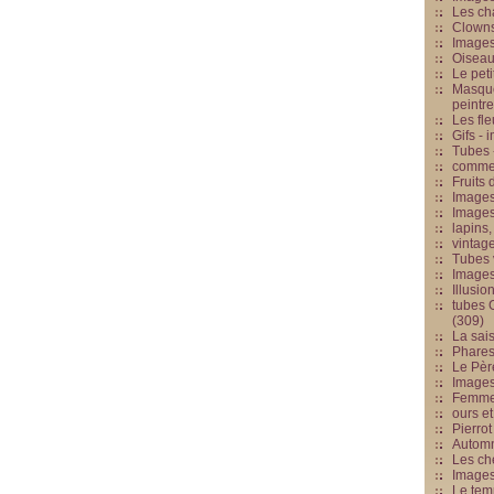
Les cha
Clowns
Images
Oiseau
Le peti
Masque
peintr
Les fle
Gifs -
Tubes -
commed
Fruits 
Images
Images
lapins,
vintage
Tubes 
Image
Illusio
tubes G
(309)
La sai
Phares
Le Père
Images
Femme 
ours et
Pierrot
Automn
Les ch
Image
Le tem