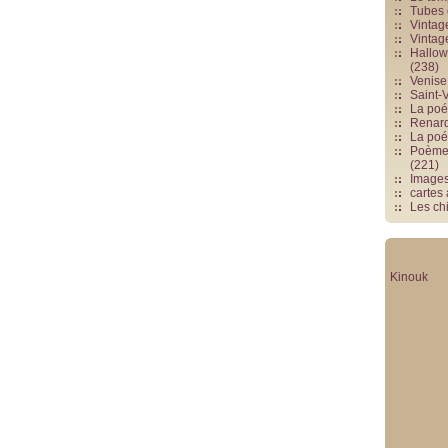
Tubes 
Vintag
Vintag
Hallowe
(238)
Venise 
Saint-V
La poés
Renards
La poé
Poèmes
(221)
Image
cartes
Les chi
Kinouk