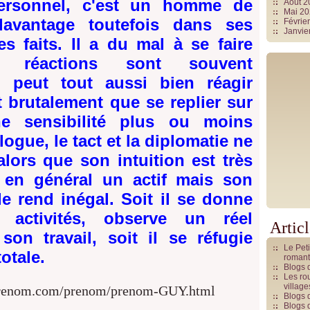
 personnel, c'est un homme de
Août 
Mai 2
 davantage toutefois dans ses
Févrie
Janvie
s faits. Il a du mal à se faire
s réactions sont souvent
il peut tout aussi bien réagir
 brutalement que se replier sur
e sensibilité plus ou moins
ogue, le tact et la diplomatie ne
alors que son intuition est très
t en général un actif mais son
le rend inégal. Soit il se donne
 activités, observe un réel
Artic
on travail, soit il se réfugie
Le Pet
totale.
romant
Blogs 
Les rou
villag
-prenom.com/prenom/prenom-GUY.html
Blogs 
Blogs 