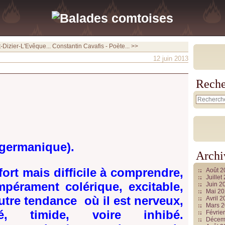
-Dizier-L'Evêque...
Constantin Cavafis - Poète... >>
12 juin 2013
Reche
(germanique).
Archi
rt mais difficile à comprendre,
Août 
Juille
mpérament colérique, excitable,
Juin 2
Mai 2
tre tendance où il est nerveux,
Avril 
Mars 
isé, timide, voire inhibé.
Févrie
Décem