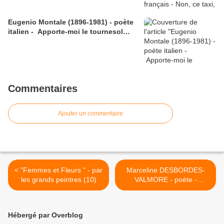
Eugenio Montale (1896-1981) - poète
italien - Apporte-moi le tournesol…
Commentaires
Ajouter un commentaire
< "Femmes et Fleurs " - par
Marceline DESBORDES-
les grands peintres (10)
VALMORE - poète -
"L'oreiller d'un enfant" >
Hébergé par Overblog