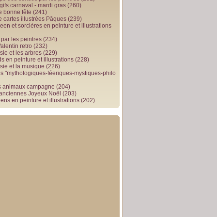
gifs carnaval - mardi gras
(260)
e bonne fête
(241)
e cartes illustrées Pâques
(239)
en et sorcières en peinture et illustrations
par les peintres
(234)
alentin retro
(232)
ie et les arbres
(229)
 en peinture et illustrations
(228)
sie et la musique
(226)
 "mythologiques-féeriques-mystiques-philo
s animaux campagne
(204)
 anciennes Joyeux Noël
(203)
ens en peinture et illustrations
(202)