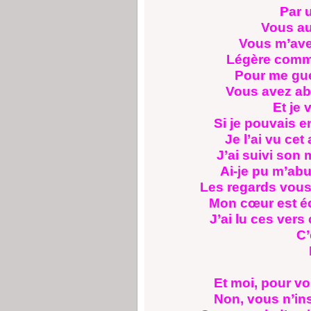
Par un 
Vous aussi
Vous m’avez 
Légère comme
Pour me guéri
Vous avez abu
Et je vou
Si je pouvais e
Je l’ai vu cet
J’ai suivi son 
Ai-je pu m’abu
Les regards vous p
Mon cœur est écl
J’ai lu ces ver
C’est l
Et l’
Et moi, pour vo
Non, vous n’ins