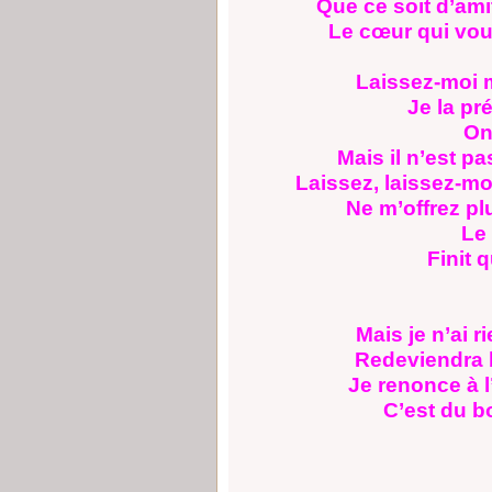
Que ce soit d’ami
Le cœur qui vou
Laissez-moi m
Je la préf
On peu
Mais il n’est p
Laissez, laissez-mo
Ne m’offrez plu
Le bad
Finit que
Mais je n’ai r
Redeviendra b
Je renonce à l
C’est du bon