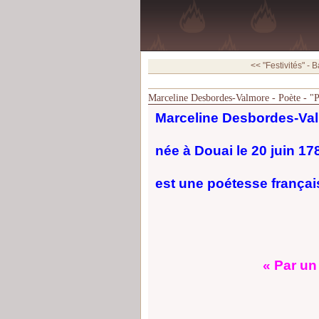
<< "Festivités" - Ba
Marceline Desbordes-Valmore - Poète - "P
Marceline Desbordes-Va
née à Douai le 20 juin 178
est une poétesse françai
« Par un