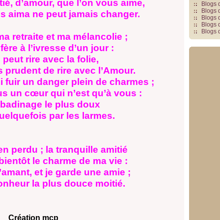
tié, d’amour, que l’on vous aime,
Blogs 
Blogs 
s aima ne peut jamais changer.
Blogs 
Blogs 
Blogs 
a retraite et ma mélancolie ;
ère à l’ivresse d’un jour :
t rire avec la folie,
as prudent de rire avec l’Amour.
i fuir un danger plein de charmes ;
s un cœur qui n’est qu’à vous :
inage le plus doux
lquefois par les larmes.
ien perdu ; la tranquille amitié
ientôt le charme de ma vie :
’amant, et je garde une amie ;
heur la plus douce moitié.
Création mcp