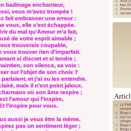
Août 
badinage enchanteur,
Mai 2
Févrie
, vous m’avez trompée !
Janvie
fait embrasser une erreur :
 vous, elle s’est échappée.
r du mal qu’Amour m’a fait,
sé de votre esprit aimable ;
s trouverais coupable,
n vous trouver rien d’imparfait.
 amant si discret et si tendre ;
maintien, son silence, sa voix :
ser sur l’objet de son choix ?
arlaient, et j’ai su les entendre.
airé, mais il n’est point jaloux.
s charmans où son âme respire ;
Artic
’amour qui l’inspire,
inspire pour vous.
Le Pet
romant
Blogs 
Les rou
us aussi je veux être la même.
villag
pirez pas un sentiment léger ;
Blogs 
Blogs 