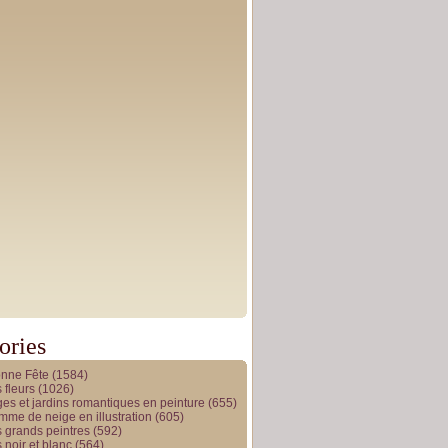
ories
onne Fête
(1584)
 fleurs
(1026)
es et jardins romantiques en peinture
(655)
me de neige en illustration
(605)
 grands peintres
(592)
 noir et blanc
(564)