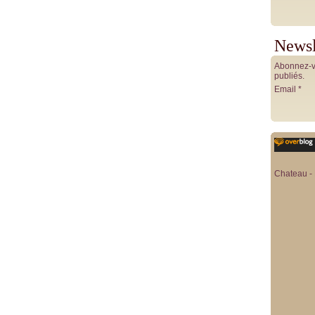
Newsl
Abonnez-vo
publiés.
Email
Chateau - 