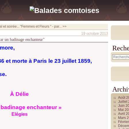
l et soirée...
"Femmes et Fleurs " - par... >>
19 octobre 2013
ar un badinage enchanteur"
Reche
lmore,
6 et morte à Paris le 23 juillet 1859,
se.
Archi
À Délie
Août 
Juille
Juin 2
 badinage enchanteur »
Mai 2
Elégies
Avril 
Mars 
Févrie
Décem