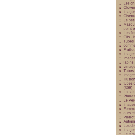
Les cha
Clowns
Images
Oiseau
Le peti
Masque
peintr
Les fle
Gifs -
Tubes -
commed
Fruits 
Images
Images
lapins,
vintage
Tubes 
Image
Illusio
tubes G
(309)
La sai
Phares
Le Père
Images
Femme 
ours et
Pierrot
Automn
Les ch
Image
Le tem