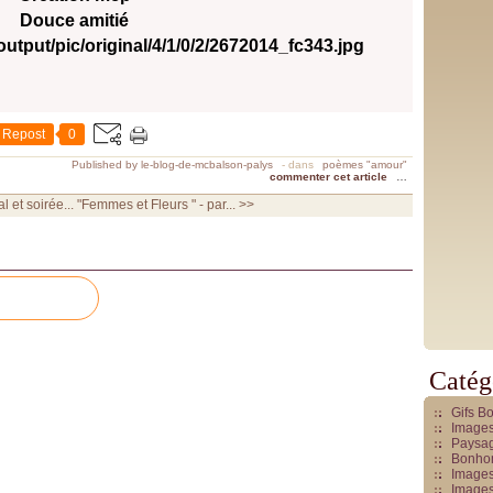
Douce amitié
Repost
0
Published by le-blog-de-mcbalson-palys
-
dans
poèmes "amour"
commenter cet article
…
l et soirée...
"Femmes et Fleurs " - par... >>
Catég
Gifs B
Images
Paysag
Bonhom
Images
Images