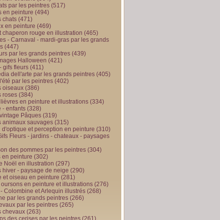
ts par les peintres
(517)
 en peinture
(494)
 chats
(471)
x en peinture
(469)
t chaperon rouge en illustration
(465)
s - Carnaval - mardi-gras par les grands
es
(447)
urs par les grands peintres
(439)
 images Halloween
(421)
 gifs fleurs
(411)
ia dell'arte par les grands peintres
(405)
d'été par les peintres
(402)
 oiseaux
(386)
 roses
(384)
 lièvres en peinture et illustrations
(334)
 - enfants
(328)
vintage Pâques
(319)
s animaux sauvages
(315)
n d'optique et perception en peinture
(310)
ifs Fleurs - jardins - chateaux - paysages
son des pommes par les peintres
(304)
 en peinture
(302)
 Noël en illustration
(297)
 hiver - paysage de neige
(290)
et oiseau en peinture
(281)
 oursons en peinture et illustrations
(276)
 - Colombine et Arlequin illustrés
(268)
e par les grands peintres
(266)
evaux par les peintres
(265)
s chevaux
(263)
ps des cerises par les peintres
(261)