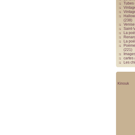
Tubes 
Vintag
Vintag
Hallowe
(238)
Venise 
Saint-V
La poés
Renards
La poé
Poèmes
(221)
Image
cartes
Les chi
Kinouk