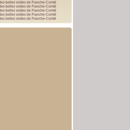
des belles visites de Franche-Comté
des belles visites de Franche-Comté
des belles visites de Franche-Comté
des belles visites de Franche-Comté
des belles visites de Franche-Comté