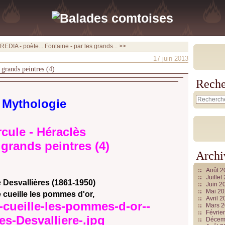
EDIA - poète...
Fontaine - par les grands... >>
17 juin 2013
 grands peintres (4)
Reche
Mythologie
cule - Héraclès
 grands peintres (4)
Archi
Août 
Juille
 Desvallières (1861-1950)
Juin 2
Mai 2
 cueille les pommes d'or,
Avril 
Mars 
Févrie
Décem