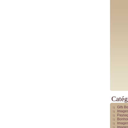
Catég
Gifs B
Images
Paysag
Bonhom
Images
Images