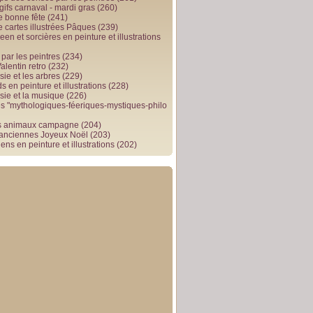
gifs carnaval - mardi gras
(260)
e bonne fête
(241)
e cartes illustrées Pâques
(239)
en et sorcières en peinture et illustrations
par les peintres
(234)
alentin retro
(232)
ie et les arbres
(229)
 en peinture et illustrations
(228)
sie et la musique
(226)
 "mythologiques-féeriques-mystiques-philo
s animaux campagne
(204)
 anciennes Joyeux Noël
(203)
ens en peinture et illustrations
(202)