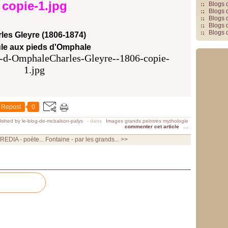
Blogs 
Blogs 
Blogs 
Blogs 
Blogs 
les Gleyre (1806-1874)
le aux pieds d'Omphale
Repost
0
ished by le-blog-de-mcbalson-palys
-
dans
Images grands peintres mythologie
commenter cet article
…
EDIA - poète...
Fontaine - par les grands... >>