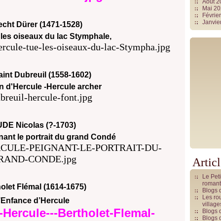
Août 
Mai 2
Févrie
Janvie
echt Dürer (1471-1528)
 les oiseaux du lac Stymphale,
int Dubreuil (1558-1602)
n d'Hercule -Hercule archer
DE Nicolas (?-1703)
nant le portrait du grand Condé
Artic
Le Pet
romant
olet Flémal (1614-1675)
Blogs 
Les rou
’Enfance d’Hercule
villag
Blogs 
Blogs 