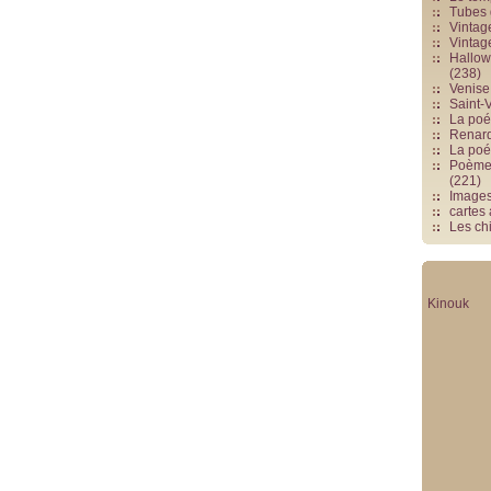
Tubes 
Vintag
Vintag
Hallowe
(238)
Venise 
Saint-V
La poés
Renards
La poé
Poèmes
(221)
Image
cartes
Les chi
Kinouk