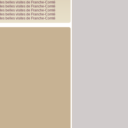
des belles visites de Franche-Comté
des belles visites de Franche-Comté
des belles visites de Franche-Comté
des belles visites de Franche-Comté
des belles visites de Franche-Comté