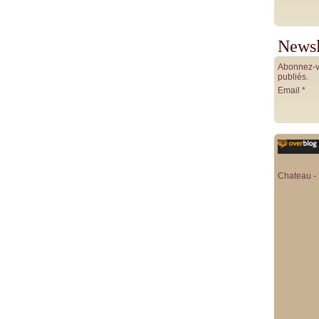
Newsl
Abonnez-vo
publiés.
Email
Chateau - 