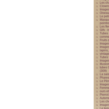
Les cha
Clowns
Images
Oiseau
Le peti
Masque
peintr
Les fle
Gifs -
Tubes -
commed
Fruits 
Images
Images
lapins,
vintage
Tubes 
Image
Illusio
tubes G
(309)
La sai
Phares
Le Père
Images
Femme 
ours et
Pierrot
Automn
Les ch
Image
Le tem