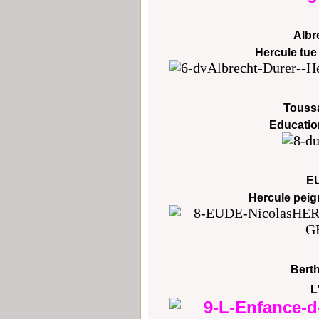
Albr
Hercule tue
Toussa
Educatio
EU
Hercule peig
Berth
L