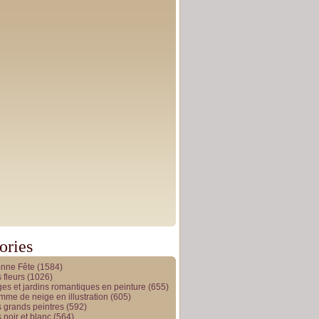
ories
onne Fête
(1584)
 fleurs
(1026)
es et jardins romantiques en peinture
(655)
me de neige en illustration
(605)
 grands peintres
(592)
 noir et blanc
(564)