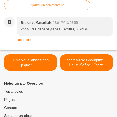
Ajouter un commentaire
B
Breton et Marseillais
17/01/2013 07:55
<br /> Très joli ce paysage !.....Amitiés, JC<br />
Répondre
< Ne vous laissez pas
chateau de Champlitte -
piquer !......
Haute-Saône - "carte
postale" >
Hébergé par Overblog
Top articles
Pages
Contact
Signaler un abus