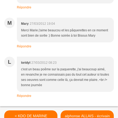
Répondre
M
Mary
27/03/2012 19:04
Merci Marie j'aime beaucou et les pâquerettes en ce moment
sont bien de sortie :) Bonne soirée à toi Bisous Mary
Répondre
L
loridyl
27/03/2012 08:23
c'est un beau poême sur la paquerette, j'ai beaucoup aimé,
en revanche je ne connaissais pas du tout cet auteur si toutes
ses oeuvres sont comme celle là, ça devrait me plaire..<br />
bonne journée
Répondre
< KDO DE MARINE
alphonse ALLAIS - écrivain