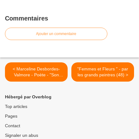
Commentaires
Ajouter un commentaire
< Marceline Desbordes-
"Femmes et Fleurs " - par
Valmore - Poète - "Son
les grands peintres (48) >
retour"
Hébergé par Overblog
Top articles
Pages
Contact
Signaler un abus