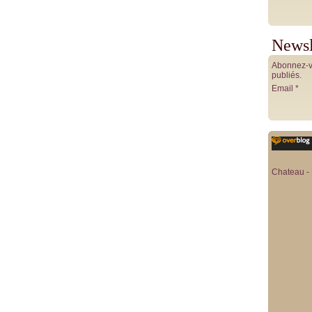
Newsl
Abonnez-vo
publiés.
Email
Chateau - 