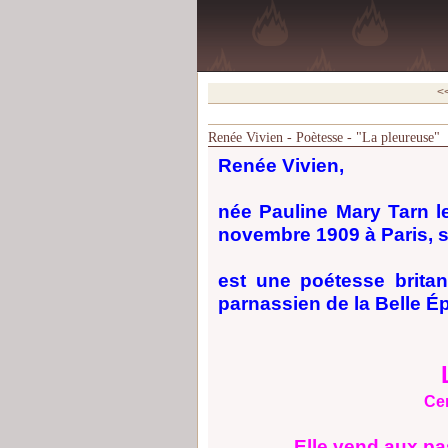
<<
Renée Vivien - Poètesse - "La pleureuse"
Renée Vivien,
née Pauline Mary Tarn l
novembre 1909 à Paris,
est une poétesse brita
parnassien de la Belle É
Ce
Elle vend aux p