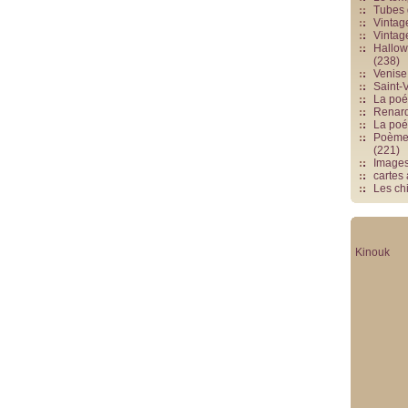
Tubes 
Vintag
Vintag
Hallowe
(238)
Venise 
Saint-V
La poés
Renards
La poé
Poèmes
(221)
Image
cartes
Les chi
Kinouk