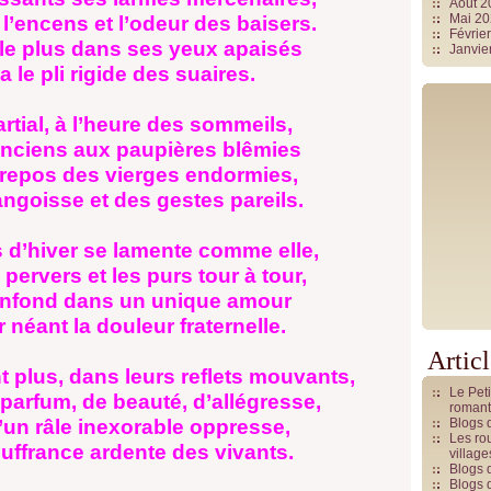
Août 
Mai 2
’encens et l’odeur des baisers.
Févrie
le plus dans ses yeux apaisés
Janvie
a le pli rigide des suaires.
rtial, à l’heure des sommeils,
Anciens aux paupières blêmies
c repos des vierges endormies,
ngoisse et des gestes pareils.
s d’hiver se lamente comme elle,
 pervers et les purs tour à tour,
confond dans un unique amour
r néant la douleur fraternelle.
Artic
t plus, dans leurs reflets mouvants,
Le Pet
parfum, de beauté, d’allégresse,
romant
un râle inexorable oppresse,
Blogs 
Les rou
uffrance ardente des vivants.
villag
Blogs 
Blogs 