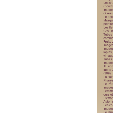
Les cha
Clowns
Images
Oiseau
Le peti
Masque
peintr
Les fle
Gifs -
Tubes -
commed
Fruits 
Images
Images
lapins,
vintage
Tubes 
Image
Illusio
tubes G
(309)
La sai
Phares
Le Père
Images
Femme 
ours et
Pierrot
Automn
Les ch
Image
Le tem