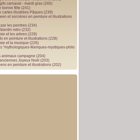
gifs carnaval - mardi gras
(260)
e bonne fête
(241)
e cartes illustrées Pâques
(239)
en et sorcières en peinture et illustrations
par les peintres
(234)
alentin retro
(232)
ie et les arbres
(229)
 en peinture et illustrations
(228)
sie et la musique
(226)
 "mythologiques-féeriques-mystiques-philo
s animaux campagne
(204)
 anciennes Joyeux Noël
(203)
ens en peinture et illustrations
(202)