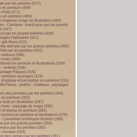
ts par les peintres
(517)
 en peinture
(494)
 chats
(471)
x en peinture
(469)
t chaperon rouge en illustration
(465)
s - Carnaval - mardi-gras par les grands
es
(447)
urs par les grands peintres
(439)
 images Halloween
(421)
 gifs fleurs
(411)
ia dell'arte par les grands peintres
(405)
d'été par les peintres
(402)
 oiseaux
(386)
 roses
(384)
 lièvres en peinture et illustrations
(334)
 - enfants
(328)
vintage Pâques
(319)
s animaux sauvages
(315)
n d'optique et perception en peinture
(310)
ifs Fleurs - jardins - chateaux - paysages
son des pommes par les peintres
(304)
 en peinture
(302)
 Noël en illustration
(297)
 hiver - paysage de neige
(290)
et oiseau en peinture
(281)
 oursons en peinture et illustrations
(276)
 - Colombine et Arlequin illustrés
(268)
e par les grands peintres
(266)
evaux par les peintres
(265)
s chevaux
(263)
ps des cerises par les peintres
(261)