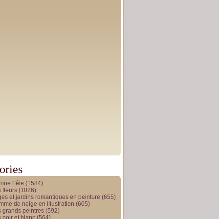
ories
onne Fête
(1584)
 fleurs
(1026)
es et jardins romantiques en peinture
(655)
me de neige en illustration
(605)
 grands peintres
(592)
 noir et blanc
(564)