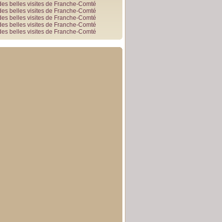
des belles visites de Franche-Comté
des belles visites de Franche-Comté
des belles visites de Franche-Comté
des belles visites de Franche-Comté
des belles visites de Franche-Comté