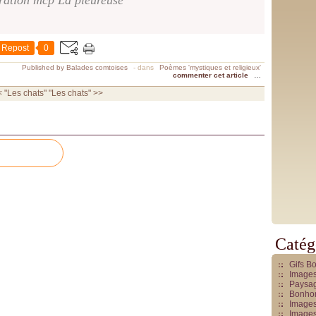
tration mcp La pleureuse
Repost
0
Published by Balades comtoises
-
dans
Poèmes 'mystiques et religieux'
commenter cet article
…
 "Les chats"
"Les chats" >>
Catég
Gifs B
Images
Paysag
Bonhom
Images
Images