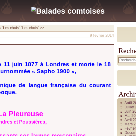
 "Les chats"
"Les chats" >>
9 février 2014
Reche
e 11 juin 1877 à Londres et morte le 18
 surnommée « Sapho 1900 »,
nnique de langue française du courant
poque.
Archi
Août 
Juille
Juin 2
La Pleureuse
Mai 2
Avril 
,
ndres et Poussières
Mars 
Févrie
Décem
assants ses larmes mercenaires,