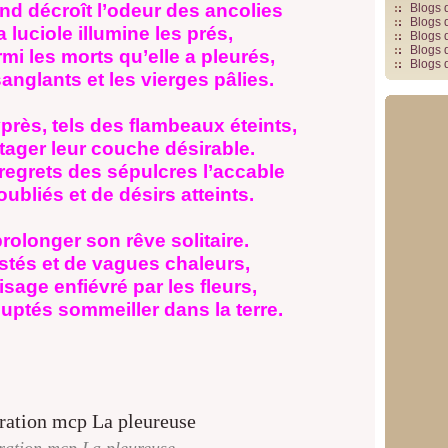
and décroît l’odeur des ancolies
Blogs 
Blogs 
 luciole illumine les prés,
Blogs 
Blogs 
rmi les morts qu’elle a pleurés,
Blogs 
sanglants et les vierges pâlies.
près, tels des flambeaux éteints,
rtager leur couche désirable.
regrets des sépulcres l’accable
ubliés et de désirs atteints.
prolonger son rêve solitaire.
stés et de vagues chaleurs,
visage enfiévré par les fleurs,
uptés sommeiller dans la terre.