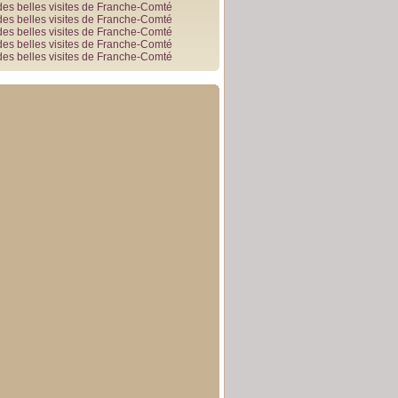
des belles visites de Franche-Comté
des belles visites de Franche-Comté
des belles visites de Franche-Comté
des belles visites de Franche-Comté
des belles visites de Franche-Comté