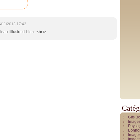
6/11/2013 17:42
eau l'illustre si bien...<br />
Catég
Gifs B
Images
Paysag
Bonhom
Images
Images