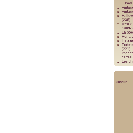
Tubes 
Vintag
Vintag
Hallowe
(238)
Venise 
Saint-V
La poés
Renards
La poé
Poèmes
(221)
Image
cartes
Les chi
Kinouk