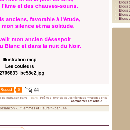
Blogs 
 l’âme et des chauves-souris.
Blogs 
Blogs 
Blogs 
s anciens, favorable à l’étude,
Blogs 
 mon silence et ma solitude.
elir mon ancien désespoir
u Blanc et dans la nuit du Noir.
Illustration mcp
Les couleurs
Repost
0
og-de-mcbalson-palys
-
dans
Poèmes "mythologiques-féeriques-mystiques-philo
commenter cet article
…
Besançon -...
"Femmes et Fleurs " - par... >>