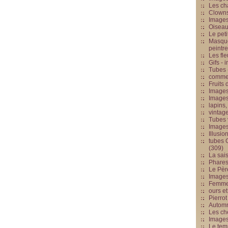
Les cha
Clowns
Images
Oiseau
Le peti
Masque
peintr
Les fle
Gifs -
Tubes -
commed
Fruits 
Images
Images
lapins,
vintage
Tubes 
Image
Illusio
tubes G
(309)
La sai
Phares
Le Père
Images
Femme 
ours et
Pierrot
Automn
Les ch
Image
Le tem