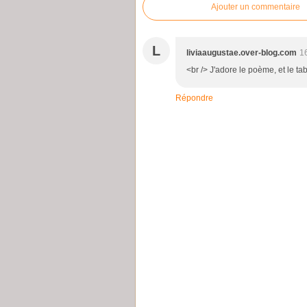
Ajouter un commentaire
L
liviaaugustae.over-blog.com
1
<br /> J'adore le poème, et le tabl
Répondre