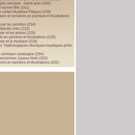
gifs carnaval - mardi gras
(260)
e bonne fête
(241)
e cartes illustrées Pâques
(239)
en et sorcières en peinture et illustrations
par les peintres
(234)
alentin retro
(232)
ie et les arbres
(229)
 en peinture et illustrations
(228)
sie et la musique
(226)
 "mythologiques-féeriques-mystiques-philo
s animaux campagne
(204)
 anciennes Joyeux Noël
(203)
ens en peinture et illustrations
(202)