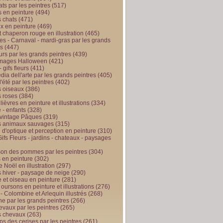
ts par les peintres
(517)
 en peinture
(494)
 chats
(471)
x en peinture
(469)
t chaperon rouge en illustration
(465)
s - Carnaval - mardi-gras par les grands
es
(447)
urs par les grands peintres
(439)
 images Halloween
(421)
 gifs fleurs
(411)
ia dell'arte par les grands peintres
(405)
d'été par les peintres
(402)
 oiseaux
(386)
 roses
(384)
 lièvres en peinture et illustrations
(334)
 - enfants
(328)
vintage Pâques
(319)
s animaux sauvages
(315)
n d'optique et perception en peinture
(310)
ifs Fleurs - jardins - chateaux - paysages
son des pommes par les peintres
(304)
 en peinture
(302)
 Noël en illustration
(297)
 hiver - paysage de neige
(290)
et oiseau en peinture
(281)
 oursons en peinture et illustrations
(276)
 - Colombine et Arlequin illustrés
(268)
e par les grands peintres
(266)
evaux par les peintres
(265)
s chevaux
(263)
ps des cerises par les peintres
(261)