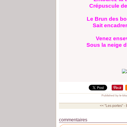
Crépuscule de
Le Brun des boi
Sait encadrer
Venez ensev
Sous la neige d
Published by le-bl
<< "Les portes" - 
commentaires