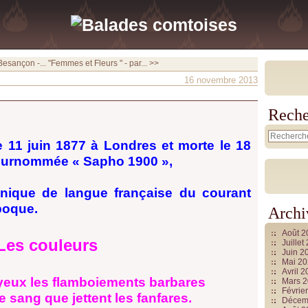
Besançon -...
"Femmes et Fleurs " - par... >>
16 novembre 2013
Reche
e 11 juin 1877 à Londres et morte le 18
 surnommée « Sapho 1900 »,
nnique de langue française du courant
poque.
Archi
Août 
Les couleurs
Juille
Juin 2
Mai 2
Avril 
yeux les flamboiements barbares
Mars 
Févrie
 sang que jettent les fanfares.
Décem