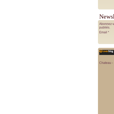
Newsl
Abonnez-vo
publiés.
Email
Chateau - 