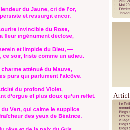
Août 
Mai 2
lendeur du Jaune, cri de l’or,
Févrie
Janvie
 persiste et ressurgit encor.
sourire invincible du Rose,
e la fleur ingénument déclose,
 serein et limpide du Bleu, —
 ce soir, triste comme un adieu.
le charme atténué du Mauve,
es purs qui parfument l’alcôve.
ticité du profond Violet,
Artic
t d’orgue et plus doux qu’un reflet.
Le Pet
romant
u du Vert, qui calme le supplice
Blogs 
fraîcheur des yeux de Béatrice.
Les rou
villag
Blogs 
u rêve et de la paix du Gris,
Blogs 