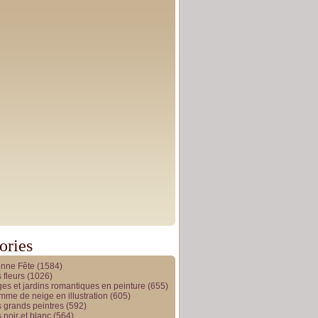
ories
onne Fête
(1584)
 fleurs
(1026)
es et jardins romantiques en peinture
(655)
me de neige en illustration
(605)
 grands peintres
(592)
 noir et blanc
(564)