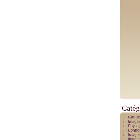
Catég
Gifs B
Images
Paysag
Bonhom
Images
Images