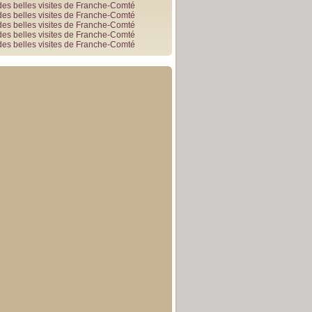
des belles visites de Franche-Comté
des belles visites de Franche-Comté
des belles visites de Franche-Comté
des belles visites de Franche-Comté
des belles visites de Franche-Comté