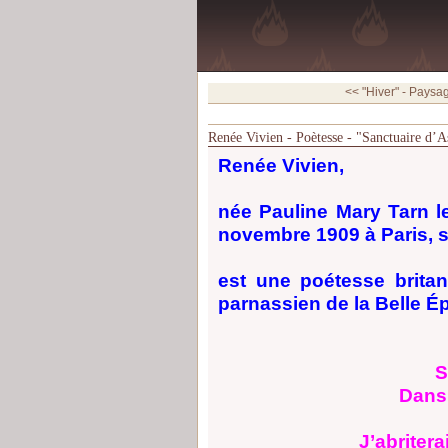
<< "Hiver" - Paysag
Renée Vivien - Poètesse - "Sanctuaire d’A
Renée Vivien,
née Pauline Mary Tarn l
novembre 1909 à Paris,
est une poétesse brita
parnassien de la Belle É
S
Dans 
J’abriterai 