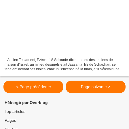
L'Ancien Testament, Ezéchiel 8 Soixante-dix hommes des anciens de la
maison d'Israël, au milieu desquels était Jaazania, fils de Schaphan, se
tenaient devant ces idoles, chacun l'encensoir à la main, et il s'élevait une
épaisse nuée d'encens.
< Page précédente
Page suivante >
Hébergé par Overblog
Top articles
Pages