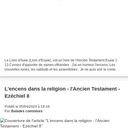
Le Livre d'Isaïe (Livre d'Esaïe), est un livre de l'Ancien Testament Esaïe 1 :
13 Cessez d'apporter de vaines offrandes : J'ai en horreur l'encens, Les
nouvelles lunes, les sabbats et les assemblées ; Je ne puis voir le crime
s'associer aux solennités....
L'encens dans la religion - l'Ancien Testament -
Ezéchiel 8
Publié le 05/04/2024 à 19:16
Par
Balades comtoises