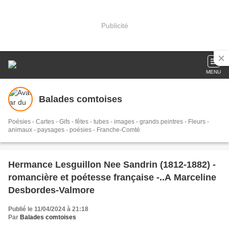
Publicité
MENU
Balades comtoises
Poésies - Cartes - Gifs - fêtes - tubes - images - grands peintres - Fleurs -
animaux - paysages - poésies - Franche-Comté
Hermance Lesguillon Nee Sandrin (1812-1882) -
romancière et poétesse française -..A Marceline
Desbordes-Valmore
Publié le 11/04/2024 à 21:18
Par
Balades comtoises