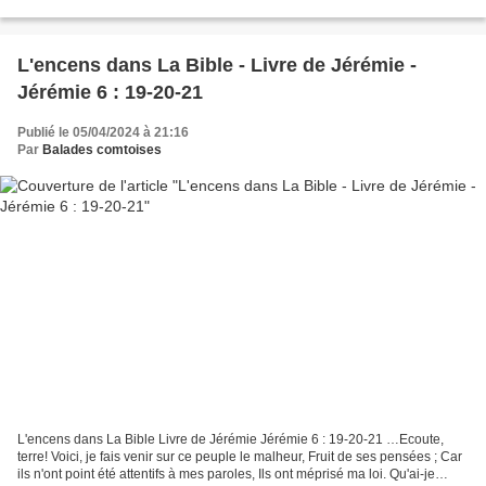
Balance pour t'offrir un encens qui t'es...
L'encens dans La Bible - Livre de Jérémie -
Jérémie 6 : 19-20-21
Publié le 05/04/2024 à 21:16
Par
Balades comtoises
L'encens dans La Bible Livre de Jérémie Jérémie 6 : 19-20-21 …Ecoute,
terre! Voici, je fais venir sur ce peuple le malheur, Fruit de ses pensées ; Car
ils n'ont point été attentifs à mes paroles, Ils ont méprisé ma loi. Qu'ai-je