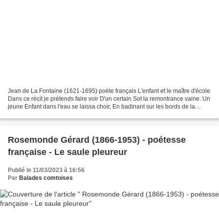
Jean de La Fontaine (1621-1695) poète français L'enfant et le maître d'école
Dans ce récit je prétends faire voir D'un certain Sot la remontrance vaine. Un
jeune Enfant dans l'eau se laissa choir, En badinant sur les bords de la
Seine. Le Ciel permit...
Rosemonde Gérard (1866-1953) - poétesse
française - Le saule pleureur
Publié le 11/03/2023 à 16:56
Par
Balades comtoises