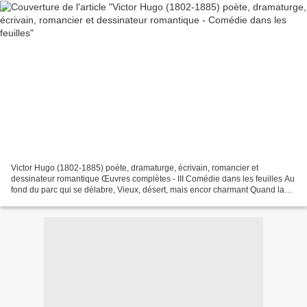
Victor Hugo (1802-1885) poète, dramaturge, écrivain, romancier et
dessinateur romantique Œuvres complètes - III Comédie dans les feuilles Au
fond du parc qui se délabre, Vieux, désert, mais encor charmant Quand la
lune, obscur candélabre, S’allume en...