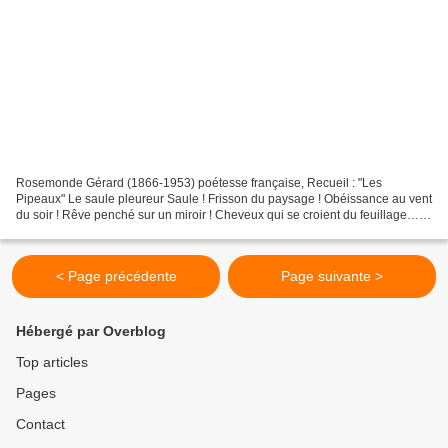
Rosemonde Gérard (1866-1953) poétesse française, Recueil : "Les
Pipeaux" Le saule pleureur Saule ! Frisson du paysage ! Obéissance au vent
du soir ! Rêve penché sur un miroir ! Cheveux qui se croient du feuillage…
Faiblesse qu’un ciel encourage, Et dont...
< Page précédente
Page suivante >
Hébergé par Overblog
Top articles
Pages
Contact