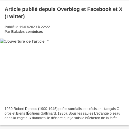
Article publié depuis Overblog et Facebook et X
(Twitter)
Publié le 19/03/2023 à 22:22
Par
Balades comtoises
1930 Robert Desnos (1900-1945) poète surréaliste et résistant français C
orps et Biens (Éditions Gallimard, 1930). Sous les saules L’étrange oiseau
dans la cage aux flammes Je déclare que je suis le bûcheron de la forêt
d’acier que les martes et les loutres...