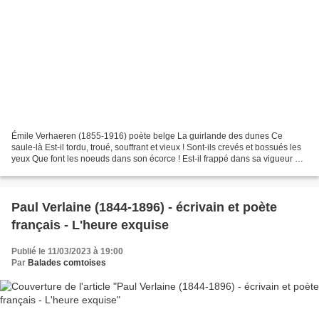
Émile Verhaeren (1855-1916) poète belge La guirlande des dunes Ce
saule-là Est-il tordu, troué, souffrant et vieux ! Sont-ils crevés et bossués les
yeux Que font les noeuds dans son écorce ! Est-il frappé dans sa vigueur et
dans sa force ! Est-il misère,...
Paul Verlaine (1844-1896) - écrivain et poète
français - L'heure exquise
Publié le 11/03/2023 à 19:00
Par
Balades comtoises