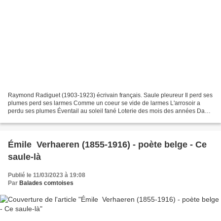
Raymond Radiguet (1903-1923) écrivain français. Saule pleureur Il perd ses
plumes perd ses larmes Comme un coeur se vide de larmes L'arrosoir a
perdu ses plumes Éventail au soleil fané Loterie des mois des années Dans
l'allée le sable s'enroue Où mon...
Émile Verhaeren (1855-1916) - poète belge - Ce
saule-là
Publié le 11/03/2023 à 19:08
Par
Balades comtoises