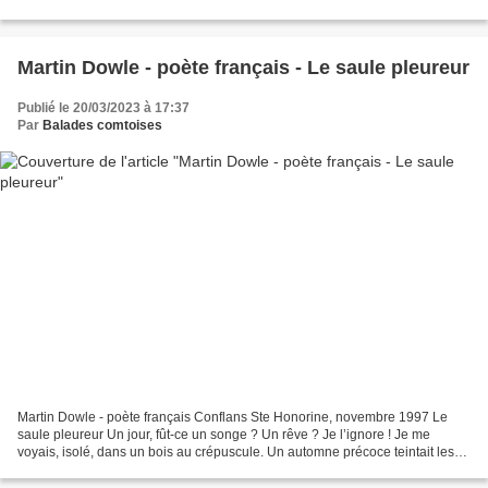
bouché par des haies de saules,...
Martin Dowle - poète français - Le saule pleureur
Publié le 20/03/2023 à 17:37
Par
Balades comtoises
Martin Dowle - poète français Conflans Ste Honorine, novembre 1997 Le
saule pleureur Un jour, fût-ce un songe ? Un rêve ? Je l’ignore ! Je me
voyais, isolé, dans un bois au crépuscule. Un automne précoce teintait les
feuilles d’or, Tandis que j’errais...