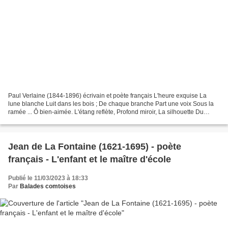
Paul Verlaine (1844-1896) écrivain et poète français L'heure exquise La
lune blanche Luit dans les bois ; De chaque branche Part une voix Sous la
ramée ... Ô bien-aimée. L'étang reflète, Profond miroir, La silhouette Du
saule noir Où le vent pleure ......
Jean de La Fontaine (1621-1695) - poète
français - L'enfant et le maître d'école
Publié le 11/03/2023 à 18:33
Par
Balades comtoises