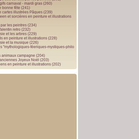
gifs carnaval - mardi gras
(260)
e bonne fête
(241)
e cartes illustrées Pâques
(239)
en et sorcières en peinture et illustrations
par les peintres
(234)
alentin retro
(232)
ie et les arbres
(229)
 en peinture et illustrations
(228)
sie et la musique
(226)
 "mythologiques-féeriques-mystiques-philo
s animaux campagne
(204)
 anciennes Joyeux Noël
(203)
ens en peinture et illustrations
(202)