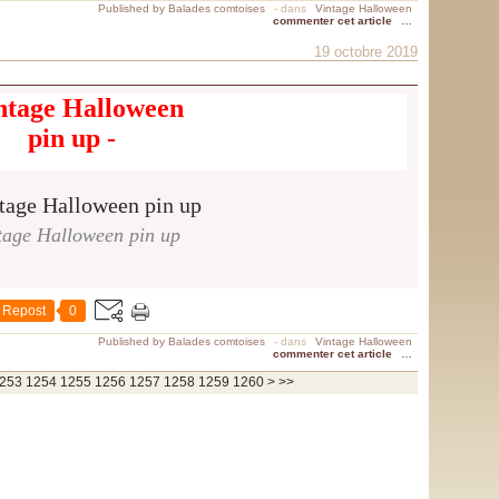
Published by Balades comtoises
-
dans
Vintage Halloween
commenter cet article
…
19 octobre 2019
ntage Halloween
pin up -
tage Halloween pin up
Repost
0
Published by Balades comtoises
-
dans
Vintage Halloween
commenter cet article
…
1270
1280
1290
1300
1400
1500
1600
1700
1800
1900
2000
2100
2200
2300
2400
2500
2600
2700
2800
2900
3000
3100
3200
3300
3400
3500
3600
3700
253
1254
1255
1256
1257
1258
1259
1260
>
>>