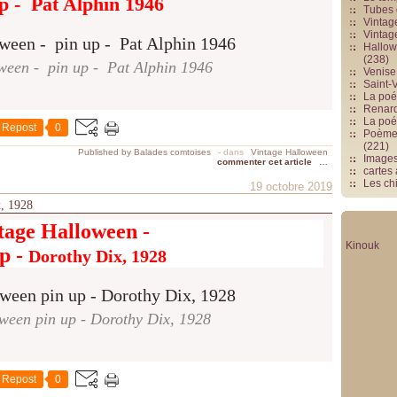
p - Pat Alphin 1946
Tubes 
Vintag
Vintag
Hallowe
(238)
ween - pin up - Pat Alphin 1946
Venise 
Saint-V
La poés
Renards
La poé
Repost
0
Poèmes
(221)
Published by Balades comtoises
-
dans
Vintage Halloween
Image
commenter cet article
…
cartes
Les chi
19 octobre 2019
x, 1928
tage Halloween -
Kinouk
up -
Dorothy Dix, 1928
ween pin up - Dorothy Dix, 1928
Repost
0