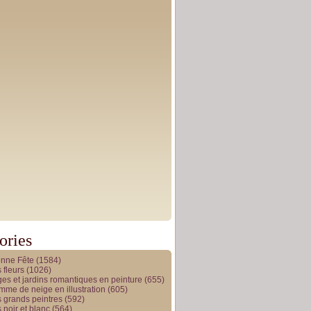
ories
onne Fête
(1584)
 fleurs
(1026)
es et jardins romantiques en peinture
(655)
me de neige en illustration
(605)
 grands peintres
(592)
 noir et blanc
(564)