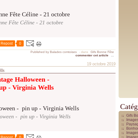
ne Fête Céline - 21 octobre
Repost
0
Published by Balades comtoises
-
dans
Gifs Bonne Fête
commenter cet article
…
19 octobre 2019
lls
ntage Halloween -
up - Virginia Wells
Catég
oween - pin up - Virginia Wells
Gifs B
Images
Paysag
Bonhom
Images
Images
Repost
0