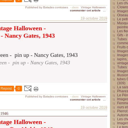
Les cha
Clowns
Published by Balades comtoises
-
dans
Vintage Halloween
commenter cet article
…
Images
Oiseau
19 octobre 2019
Le peti
Masque
ntage Halloween -
peintr
Les fle
 - Nancy Gates, 1943
Gifs -
Tubes -
commed
Fruits 
Images
Images
lapins,
een - pin up - Nancy Gates, 1943
vintage
Tubes 
Image
Illusio
tubes G
(309)
La sai
Repost
0
Phares
Le Père
Published by Balades comtoises
-
dans
Vintage Halloween
Images
commenter cet article
…
Femme 
ours et
19 octobre 2019
Pierrot
 1946
Automn
Les ch
ntage Halloween -
Image
Le tem