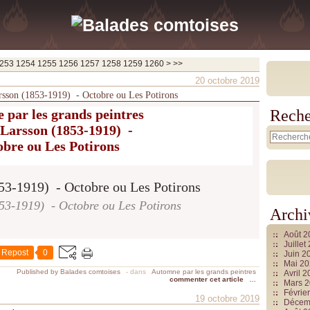
1270
1280
1290
1300
1400
1500
1600
1700
1800
1900
2000
2100
2200
2300
2400
2500
2600
2700
2800
2900
3000
3100
3200
3300
3400
3500
3600
3700
253
1254
1255
1256
1257
1258
1259
1260
>
>>
20 octobre 2019
arsson (1853-1919) - Octobre ou Les Potirons
par les grands peintres
Reche
 Larsson (1853-1919) -
bre ou Les Potirons
53-1919) - Octobre ou Les Potirons
Archi
Août 
Juille
Repost
0
Juin 2
Mai 2
Published by Balades comtoises
-
dans
Automne par les grands peintres
Avril 
commenter cet article
…
Mars 
Févrie
19 octobre 2019
Décem