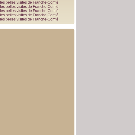
des belles visites de Franche-Comté
des belles visites de Franche-Comté
des belles visites de Franche-Comté
des belles visites de Franche-Comté
des belles visites de Franche-Comté