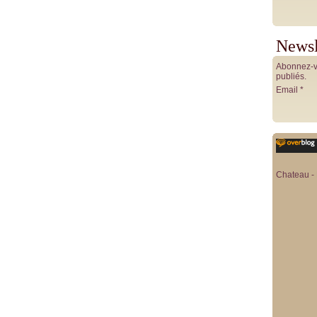
Newsl
Abonnez-vo
publiés.
Email
Chateau - 