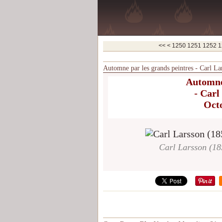
1200
1210
1220
1230
1240
<<
<
1250
1251
1252
1
Automne par les grands peintres - Carl L
Automne 
- Carl
Octo
Carl Larsson (18