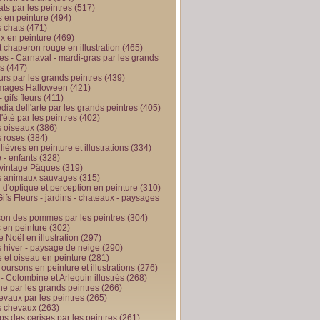
ts par les peintres
(517)
 en peinture
(494)
 chats
(471)
x en peinture
(469)
t chaperon rouge en illustration
(465)
s - Carnaval - mardi-gras par les grands
es
(447)
urs par les grands peintres
(439)
 images Halloween
(421)
 gifs fleurs
(411)
ia dell'arte par les grands peintres
(405)
d'été par les peintres
(402)
 oiseaux
(386)
 roses
(384)
 lièvres en peinture et illustrations
(334)
 - enfants
(328)
vintage Pâques
(319)
s animaux sauvages
(315)
n d'optique et perception en peinture
(310)
ifs Fleurs - jardins - chateaux - paysages
son des pommes par les peintres
(304)
 en peinture
(302)
 Noël en illustration
(297)
 hiver - paysage de neige
(290)
et oiseau en peinture
(281)
 oursons en peinture et illustrations
(276)
 - Colombine et Arlequin illustrés
(268)
e par les grands peintres
(266)
evaux par les peintres
(265)
s chevaux
(263)
ps des cerises par les peintres
(261)