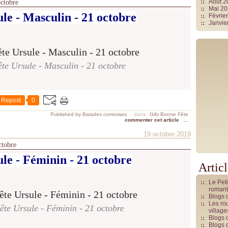
Août 
octobre
Mai 2
le - Masculin - 21 octobre
Févrie
Janvie
te Ursule - Masculin - 21 octobre
Repost
0
Published by Balades comtoises
-
dans
Gifs Bonne Fête
commenter cet article
…
19 octobre 2019
ctobre
le - Féminin - 21 octobre
Artic
Le Pet
romant
Blogs 
Les rou
te Ursule - Féminin - 21 octobre
villag
Blogs 
Blogs 