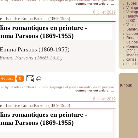
hed by Balades comtoises
-
dans
Paysages et jardins romantiques en peinture
Tubes 
commenter cet article
…
Vintag
8 juillet 2019
Vintag
Hallowe
ure - Beatrice Emma Parsons (1869-1955)
(238)
Venise 
dins romantiques en peinture -
Saint-V
La poés
mma Parsons (1869-1955)
Renards
La poé
Poèmes
(221)
Image
 Emma Parsons (1869-1955)
cartes
Les chi
Repost
0
Kinouk
hed by Balades comtoises
-
dans
Paysages et jardins romantiques en peinture
commenter cet article
…
8 juillet 2019
ure - Beatrice Emma Parsons (1869-1955)
dins romantiques en peinture -
mma Parsons (1869-1955)