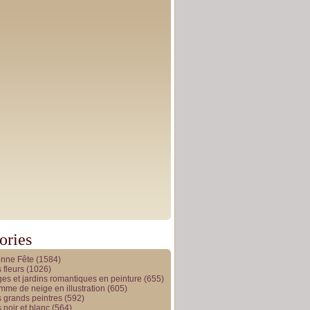
ories
onne Fête
(1584)
 fleurs
(1026)
es et jardins romantiques en peinture
(655)
me de neige en illustration
(605)
 grands peintres
(592)
 noir et blanc
(564)