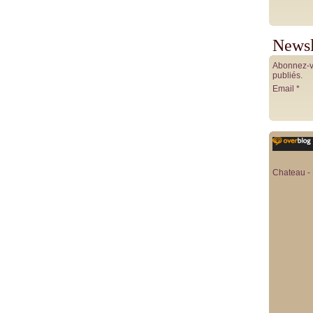
Newsl
Abonnez-vo
publiés.
Email
Chateau - 