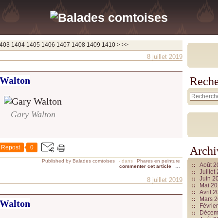
1420
1430
1440
1450
1460
1470
1480
1490
1500
1600
1700
1800
1900
2000
2100
2200
2300
2400
2500
2600
2700
2800
2900
3000
3100
3200
3300
3400
3500
3600
3700
403
1404
1405
1406
1407
1408
1409
1410
>
>>
8 juillet 2019
 Walton
Reche
Gary Walton
Repost
0
Archi
Published by Balades comtoises
-
dans
Phares en peinture
Août 
commenter cet article
…
Juille
Juin 2
8 juillet 2019
Mai 2
Avril 
Mars 
 Walton
Févrie
Décem