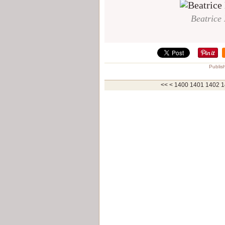
Beatrice
Publis
<<
<
1400
1401
1402
1