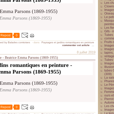
Les cha
Clowns
Images
Oiseau
Le peti
 Emma Parsons (1869-1955)
Masque
peintr
Les fle
Gifs -
Tubes -
Repost
0
commed
Fruits 
hed by Balades comtoises
-
dans
Paysages et jardins romantiques en peinture
commenter cet article
…
Images
Images
8 juillet 2019
lapins,
vintage
ure - Beatrice Emma Parsons (1869-1955)
Tubes 
Image
dins romantiques en peinture -
Illusio
mma Parsons (1869-1955)
tubes G
(309)
La sai
Phares
Le Père
Images
 Emma Parsons (1869-1955)
Femme 
ours et
Pierrot
Automn
Les ch
Repost
0
Image
Le tem