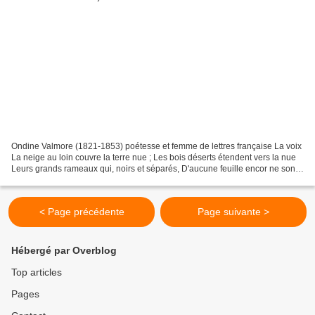
Ondine Valmore (1821-1853) poétesse et femme de lettres française La voix
La neige au loin couvre la terre nue ; Les bois déserts étendent vers la nue
Leurs grands rameaux qui, noirs et séparés, D'aucune feuille encor ne sont
parés ; La sève dort et le...
< Page précédente
Page suivante >
Hébergé par Overblog
Top articles
Pages