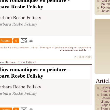
dins romantiques en peinture -
Août 
Mai 2
bara Rosbe Felisky
Févrie
Janvie
rbara Rosbe Felisky
Repost
0
hed by Balades comtoises
-
dans
Paysages et jardins romantiques en peinture
commenter cet article
…
2 juillet 2019
re - Barbara Rosbe Felisky
dins romantiques en peinture -
bara Rosbe Felisky
Artic
Le Pet
romant
rbara Rosbe Felisky
Blogs 
Les rou
villag
Blogs 
Blogs 