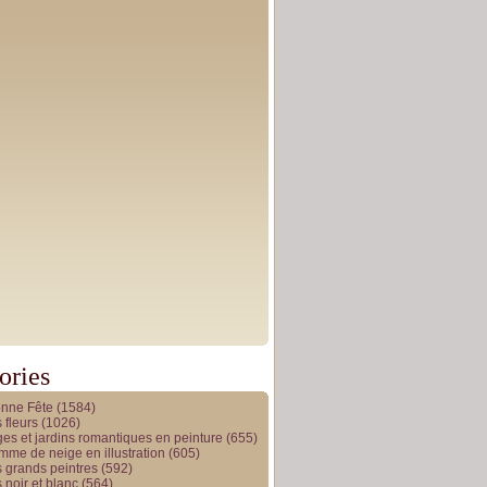
ories
onne Fête
(1584)
 fleurs
(1026)
es et jardins romantiques en peinture
(655)
me de neige en illustration
(605)
 grands peintres
(592)
 noir et blanc
(564)