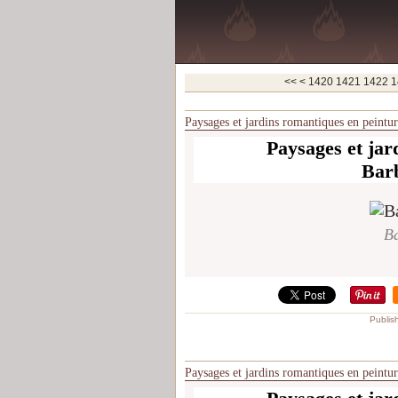
1400
1410
<<
<
1420
1421
1422
1
Paysages et jardins romantiques en peintu
Paysages et jar
Bar
Ba
Publis
Paysages et jardins romantiques en peintu