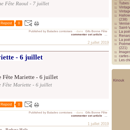
e Fête Raoul - 7 juillet
Tubes 
Vintag
Vintag
Hallowe
(238)
Repost
0
Venise 
Saint-V
Published by Balades comtoises
-
dans
Gifs Bonne Fête
La poés
commenter cet article
…
Renards
La poé
2 juillet 2019
Poèmes
(221)
Image
tte - 6 juillet
cartes
Les chi
Kinouk
Fête Mariette - 6 juillet
Repost
0
Published by Balades comtoises
-
dans
Gifs Bonne Fête
commenter cet article
…
1 juillet 2019
e - Barbara Hails