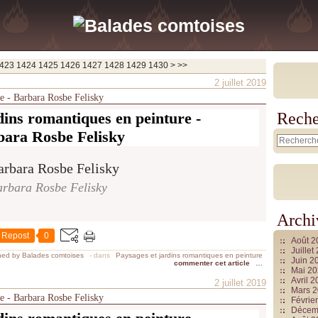
1440
1450
1460
1470
1480
1490
1500
1600
1700
1800
1900
2000
2100
2200
2300
2400
2500
2600
2700
2800
2900
3000
3100
3200
3300
3400
3500
3600
3700
423
1424
1425
1426
1427
1428
1429
1430
>
>>
2 juillet 2019
re - Barbara Rosbe Felisky
dins romantiques en peinture -
Reche
bara Rosbe Felisky
rbara Rosbe Felisky
Archi
Repost
0
Août 
Juille
hed by Balades comtoises
-
dans
Paysages et jardins romantiques en peinture
Juin 2
commenter cet article
…
Mai 2
Avril 
2 juillet 2019
Mars 
re - Barbara Rosbe Felisky
Févrie
Décem