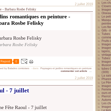
Les cha
2 juillet 2019
Clowns
re - Barbara Rosbe Felisky
Images
Oiseau
dins romantiques en peinture -
Le peti
Masque
bara Rosbe Felisky
peintr
Les fle
Gifs -
Tubes -
commed
Fruits 
rbara Rosbe Felisky
Images
Images
lapins,
vintage
Tubes 
Repost
0
Image
Illusio
hed by Balades comtoises
-
dans
Paysages et jardins romantiques en peinture
tubes G
commenter cet article
…
(309)
La sai
2 juillet 2019
Phares
Le Père
Images
 - 7 juillet
Femme 
ours et
Pierrot
Automn
Les ch
Image
Le tem