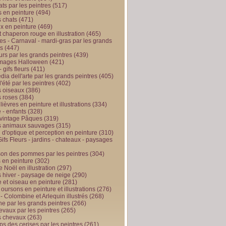
ts par les peintres
(517)
 en peinture
(494)
 chats
(471)
x en peinture
(469)
t chaperon rouge en illustration
(465)
s - Carnaval - mardi-gras par les grands
es
(447)
urs par les grands peintres
(439)
 images Halloween
(421)
 gifs fleurs
(411)
ia dell'arte par les grands peintres
(405)
d'été par les peintres
(402)
 oiseaux
(386)
 roses
(384)
 lièvres en peinture et illustrations
(334)
 - enfants
(328)
vintage Pâques
(319)
s animaux sauvages
(315)
n d'optique et perception en peinture
(310)
ifs Fleurs - jardins - chateaux - paysages
son des pommes par les peintres
(304)
 en peinture
(302)
 Noël en illustration
(297)
 hiver - paysage de neige
(290)
et oiseau en peinture
(281)
 oursons en peinture et illustrations
(276)
 - Colombine et Arlequin illustrés
(268)
e par les grands peintres
(266)
evaux par les peintres
(265)
s chevaux
(263)
ps des cerises par les peintres
(261)