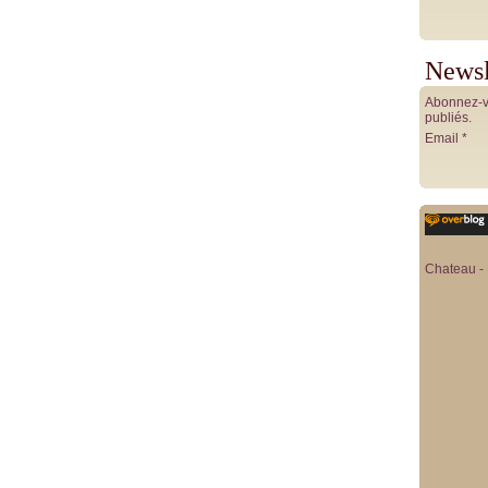
Newsl
Abonnez-vo
publiés.
Email
Chateau - 