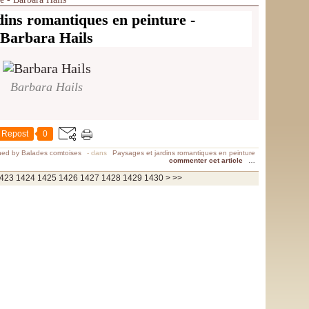
dins romantiques en peinture -
Barbara Hails
Barbara Hails
Repost
0
hed by Balades comtoises
-
dans
Paysages et jardins romantiques en peinture
commenter cet article
…
1440
1450
1460
1470
1480
1490
1500
1600
1700
1800
1900
2000
2100
2200
2300
2400
2500
2600
2700
2800
2900
3000
3100
3200
3300
3400
3500
3600
3700
423
1424
1425
1426
1427
1428
1429
1430
>
>>