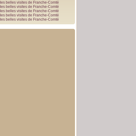
des belles visites de Franche-Comté
des belles visites de Franche-Comté
des belles visites de Franche-Comté
des belles visites de Franche-Comté
des belles visites de Franche-Comté