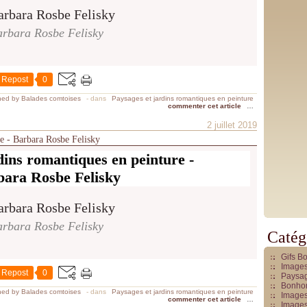
rbara Rosbe Felisky
Repost
0
hed by Balades comtoises
-
dans
Paysages et jardins romantiques en peinture
commenter cet article
…
2 juillet 2019
re - Barbara Rosbe Felisky
dins romantiques en peinture -
bara Rosbe Felisky
rbara Rosbe Felisky
Catég
Gifs B
Images
Repost
0
Paysag
Bonhom
hed by Balades comtoises
-
dans
Paysages et jardins romantiques en peinture
Images
commenter cet article
…
Images