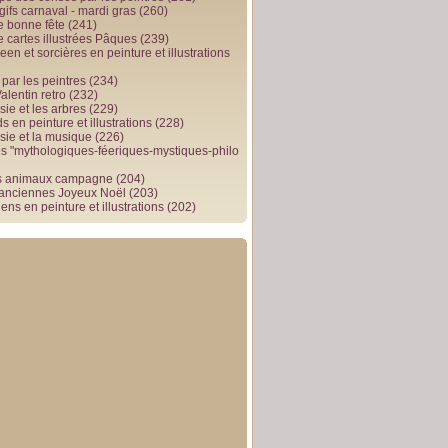
gifs carnaval - mardi gras
(260)
e bonne fête
(241)
e cartes illustrées Pâques
(239)
en et sorcières en peinture et illustrations
par les peintres
(234)
alentin retro
(232)
ie et les arbres
(229)
 en peinture et illustrations
(228)
sie et la musique
(226)
 "mythologiques-féeriques-mystiques-philo
s animaux campagne
(204)
 anciennes Joyeux Noël
(203)
ens en peinture et illustrations
(202)