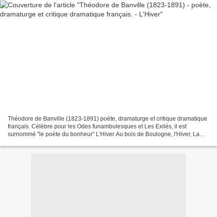
Théodore de Banville (1823-1891) poète, dramaturge et critique dramatique
français. Célèbre pour les Odes funambulesques et Les Exilés, il est
surnommé "le poète du bonheur" L'Hiver Au bois de Boulogne, l'Hiver, La
terre a son manteau de neige. Mille...