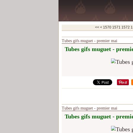
1500
1510
1520
1530
1540
1550
1560
<<
<
1570
1571
1572
1
Tubes gifs muguet - premier mai
Tubes gifs muguet - premi
Tubes gifs muguet - premier mai
Tubes gifs muguet - premi