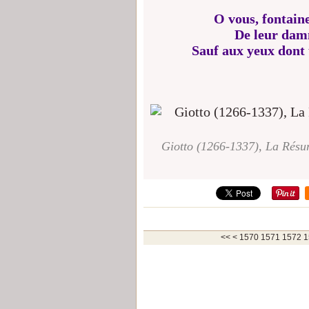
O vous, fontain
De leur damn
Sauf aux yeux dont u
Giotto (1266-1337), La Résur
1500
1510
1520
1530
1540
1550
1560
<<
<
1570
1571
1572
1