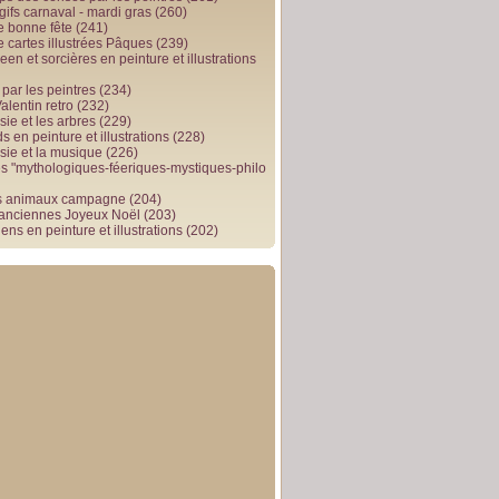
gifs carnaval - mardi gras
(260)
e bonne fête
(241)
e cartes illustrées Pâques
(239)
en et sorcières en peinture et illustrations
par les peintres
(234)
alentin retro
(232)
ie et les arbres
(229)
 en peinture et illustrations
(228)
sie et la musique
(226)
 "mythologiques-féeriques-mystiques-philo
s animaux campagne
(204)
 anciennes Joyeux Noël
(203)
ens en peinture et illustrations
(202)