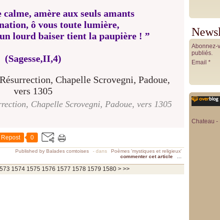
e calme, amère aux seuls amants
ation, ô vous toute lumière,
Newsl
n lourd baiser tient la paupière ! ”
Abonnez-vo
publiés.
(Sagesse,II,4)
Email
rection, Chapelle Scrovegni, Padoue, vers 1305
Chateau - 
Repost
0
Published by Balades comtoises
-
dans
Poèmes 'mystiques et religieux'
commenter cet article
…
1590
1600
1700
1800
1900
2000
2100
2200
2300
2400
2500
2600
2700
2800
2900
3000
3100
3200
3300
3400
3500
3600
3700
573
1574
1575
1576
1577
1578
1579
1580
>
>>