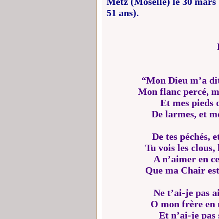
Metz (Moselle) le 30 mars 
51 ans).
“Mon Dieu m’a dit 
Mon flanc percé, m
Et mes pieds 
De larmes, et m
De tes péchés, e
Tu vois les clous, 
A n’aimer en c
Que ma Chair est
Ne t’ai-je pas
O mon frère en m
Et n’ai-je pas