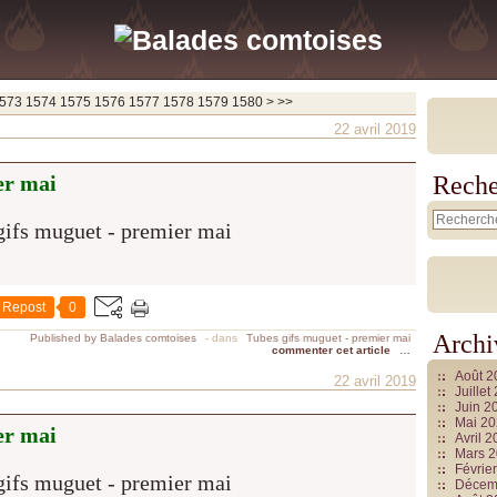
1590
1600
1700
1800
1900
2000
2100
2200
2300
2400
2500
2600
2700
2800
2900
3000
3100
3200
3300
3400
3500
3600
3700
573
1574
1575
1576
1577
1578
1579
1580
>
>>
22 avril 2019
er mai
Reche
Repost
0
Archi
Published by Balades comtoises
-
dans
Tubes gifs muguet - premier mai
commenter cet article
…
Août 
22 avril 2019
Juille
Juin 2
Mai 2
er mai
Avril 
Mars 
Févrie
Décem