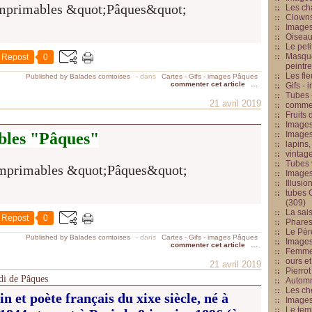
Les cha
Clowns
Images
Oiseau
Le peti
Masque
Repost
0
peintr
Les fle
Published by Balades comtoises
-
dans
Cartes - Gifs - images Pâques
commenter cet article
…
Gifs -
Tubes -
21 avril 2019
commed
Fruits 
Images
bles "Pâques"
Images
lapins,
vintage
Tubes 
Image
Illusio
tubes G
(309)
La sai
Repost
0
Phares
Le Père
Published by Balades comtoises
-
dans
Cartes - Gifs - images Pâques
Images
commenter cet article
…
Femme 
ours et
21 avril 2019
Pierrot
di de Pâques
Automn
Les ch
n et poète français du xixe siècle, né à
Image
Le tem