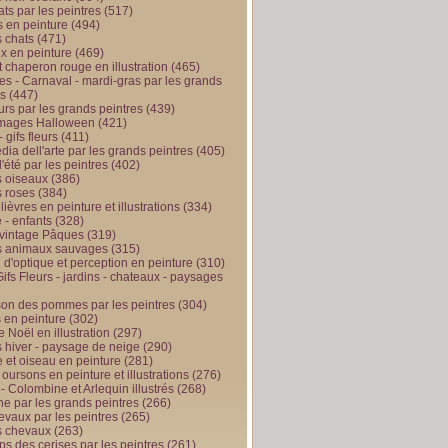
ts par les peintres
(517)
 en peinture
(494)
 chats
(471)
x en peinture
(469)
t chaperon rouge en illustration
(465)
s - Carnaval - mardi-gras par les grands
es
(447)
urs par les grands peintres
(439)
 images Halloween
(421)
 gifs fleurs
(411)
ia dell'arte par les grands peintres
(405)
d'été par les peintres
(402)
 oiseaux
(386)
 roses
(384)
 lièvres en peinture et illustrations
(334)
 - enfants
(328)
vintage Pâques
(319)
s animaux sauvages
(315)
n d'optique et perception en peinture
(310)
ifs Fleurs - jardins - chateaux - paysages
son des pommes par les peintres
(304)
 en peinture
(302)
 Noël en illustration
(297)
 hiver - paysage de neige
(290)
et oiseau en peinture
(281)
 oursons en peinture et illustrations
(276)
 - Colombine et Arlequin illustrés
(268)
e par les grands peintres
(266)
evaux par les peintres
(265)
s chevaux
(263)
ps des cerises par les peintres
(261)