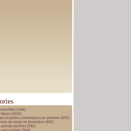
ories
onne Fête
(1584)
 fleurs
(1026)
es et jardins romantiques en peinture
(655)
me de neige en illustration
(605)
 grands peintres
(592)
 noir et blanc
(564)