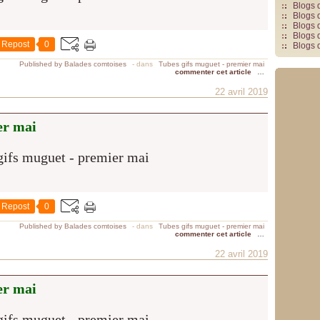
Blogs 
Blogs 
Blogs 
Blogs 
Repost
0
Blogs 
Published by Balades comtoises
-
dans
Tubes gifs muguet - premier mai
commenter cet article
…
22 avril 2019
er mai
Repost
0
Published by Balades comtoises
-
dans
Tubes gifs muguet - premier mai
commenter cet article
…
22 avril 2019
er mai