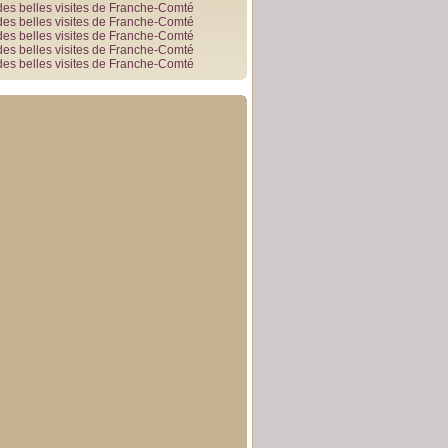
des belles visites de Franche-Comté
des belles visites de Franche-Comté
des belles visites de Franche-Comté
des belles visites de Franche-Comté
des belles visites de Franche-Comté