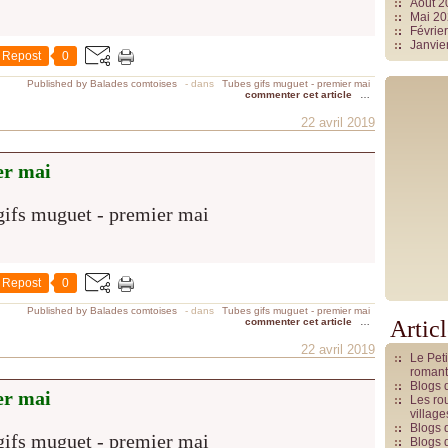
Août 
Mai 2
Févrie
Janvie
Repost
0
Published by Balades comtoises
-
dans
Tubes gifs muguet - premier mai
commenter cet article
…
22 avril 2019
er mai
Repost
0
Published by Balades comtoises
-
dans
Tubes gifs muguet - premier mai
commenter cet article
…
Artic
22 avril 2019
Le Pet
romant
Blogs 
er mai
Les rou
villag
Blogs 
Blogs 