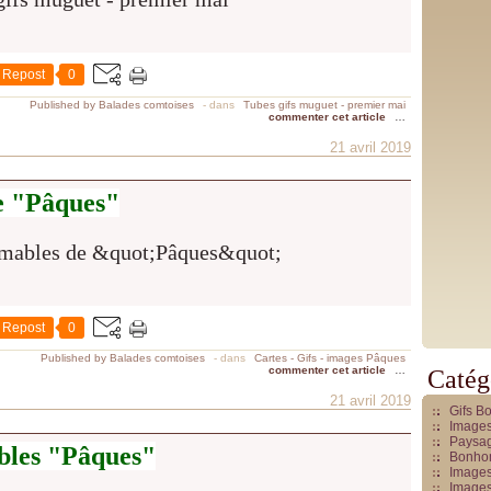
Repost
0
Published by Balades comtoises
-
dans
Tubes gifs muguet - premier mai
commenter cet article
…
21 avril 2019
e "Pâques"
Repost
0
Published by Balades comtoises
-
dans
Cartes - Gifs - images Pâques
commenter cet article
…
Catég
21 avril 2019
Gifs B
Images
Paysag
bles "Pâques"
Bonhom
Images
Images