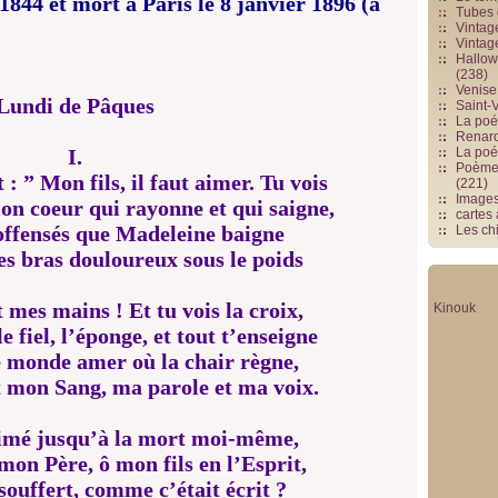
1844 et mort à Paris le 8 janvier 1896 (à
Tubes 
Vintag
Vintag
Hallowe
(238)
Venise 
Lundi de Pâques
Saint-V
La poés
Renards
I.
La poé
Poèmes
: ” Mon fils, il faut aimer. Tu vois
(221)
Image
on coeur qui rayonne et qui saigne,
cartes
offensés que Madeleine baigne
Les chi
es bras douloureux sous le poids
t mes mains ! Et tu vois la croix,
Kinouk
le fiel, l’éponge, et tout t’enseigne
e monde amer où la chair règne,
 mon Sang, ma parole et ma voix.
 aimé jusqu’à la mort moi-même,
on Père, ô mon fils en l’Esprit,
 souffert, comme c’était écrit ?