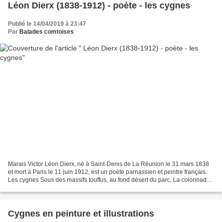
Léon Dierx (1838-1912) - poète - les cygnes
Publié le 14/04/2019 à 23:47
Par
Balades comtoises
Marais Victor Léon Dierx, né à Saint-Denis de La Réunion le 31 mars 1838
et mort à Paris le 11 juin 1912, est un poète parnassien et peintre français.
Les cygnes Sous des massifs touffus, au fond désert du parc, La colonnade
antique arrondissant son arc,...
Cygnes en peinture et illustrations