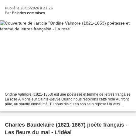
Publié le 28/05/2026 à 23:26
Par
Balades comtoises
Ondine Valmore (1821-1853) est une poétesse et femme de lettres française
La rose A Monsieur Sainte-Beuve Quand nous respirons cette rose Au front
pâle, au souffle embaumé, Tu nous dis qu’en son sein repose Un vers
enfermé. Tu la saisis et tu la cueilles,...
Charles Baudelaire (1821-1867) poète français -
Les fleurs du mal - L’idéal