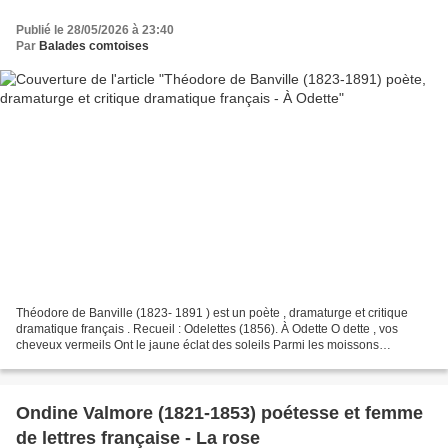
Publié le 28/05/2026 à 23:40
Par
Balades comtoises
Théodore de Banville (1823- 1891 ) est un poète , dramaturge et critique
dramatique français . Recueil : Odelettes (1856). À Odette O dette , vos
cheveux vermeils Ont le jaune éclat des soleils Parmi les moissons
enchantées, Et caressent en nappes d’or...
Ondine Valmore (1821-1853) poétesse et femme
de lettres française - La rose