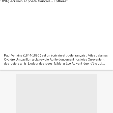
Paul Verlaine (1844-1896 ) est un écrivain et poète français . Fêtes galantes
Cythère Un pavillon à claire-voie Abrite doucement nos joies Qu'éventent
des rosiers amis; L'odeur des roses, faible, grâce Au vent léger d'été qui
passe, Se mêle aux parfums...