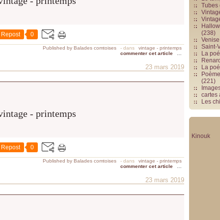
Tubes 
Vintag
Vintag
Hallowe
(238)
Repost
0
Venise 
Saint-V
Published by Balades comtoises
-
dans
vintage - printemps
La poés
commenter cet article
…
Renards
23 mars 2019
La poé
Poèmes
(221)
Image
cartes
Les chi
Kinouk
Repost
0
Published by Balades comtoises
-
dans
vintage - printemps
commenter cet article
…
23 mars 2019