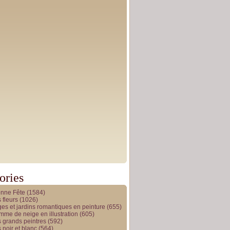
ories
onne Fête
(1584)
 fleurs
(1026)
es et jardins romantiques en peinture
(655)
me de neige en illustration
(605)
 grands peintres
(592)
 noir et blanc
(564)