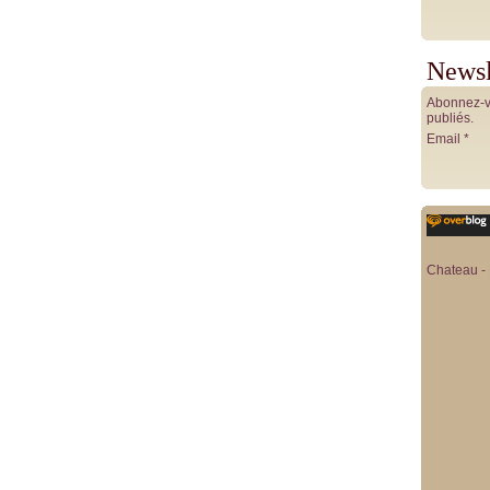
Newsl
Abonnez-vo
publiés.
Email
Chateau - 