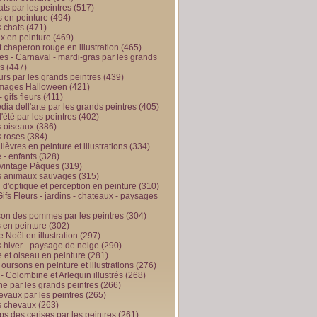
ts par les peintres
(517)
 en peinture
(494)
 chats
(471)
x en peinture
(469)
t chaperon rouge en illustration
(465)
s - Carnaval - mardi-gras par les grands
es
(447)
urs par les grands peintres
(439)
 images Halloween
(421)
 gifs fleurs
(411)
ia dell'arte par les grands peintres
(405)
d'été par les peintres
(402)
 oiseaux
(386)
 roses
(384)
 lièvres en peinture et illustrations
(334)
 - enfants
(328)
vintage Pâques
(319)
s animaux sauvages
(315)
n d'optique et perception en peinture
(310)
ifs Fleurs - jardins - chateaux - paysages
son des pommes par les peintres
(304)
 en peinture
(302)
 Noël en illustration
(297)
 hiver - paysage de neige
(290)
et oiseau en peinture
(281)
 oursons en peinture et illustrations
(276)
 - Colombine et Arlequin illustrés
(268)
e par les grands peintres
(266)
evaux par les peintres
(265)
s chevaux
(263)
ps des cerises par les peintres
(261)