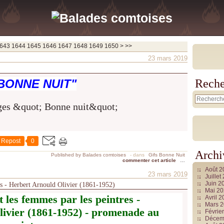
1660
1670
1680
1690
1700
1800
1900
2000
2100
2200
2300
2400
2500
2600
2700
2800
2900
3000
3100
3200
3300
3400
3500
3600
3700
643
1644
1645
1646
1647
1648
1649
1650
>
>>
23 mars 2019
BONNE NUIT"
Reche
Repost
0
Archi
Published by Balades comtoises
-
dans
Gifs Bonne Nuit
commenter cet article
…
Août 
23 mars 2019
Juille
Juin 2
es - Herbert Arnould Olivier (1861-1952)
Mai 2
 les femmes par les peintres -
Avril 
Mars 
ivier (1861-1952) - promenade au
Févrie
Décem