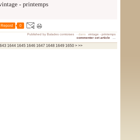
Repost
0
Published by Balades comtoises
-
dans
vintage - printemps
commenter cet article
…
1660
1670
1680
1690
1700
1800
1900
2000
2100
2200
2300
2400
2500
2600
2700
2800
2900
3000
3100
3200
3300
3400
3500
3600
3700
643
1644
1645
1646
1647
1648
1649
1650
>
>>