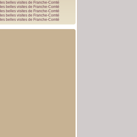
des belles visites de Franche-Comté
des belles visites de Franche-Comté
des belles visites de Franche-Comté
des belles visites de Franche-Comté
des belles visites de Franche-Comté