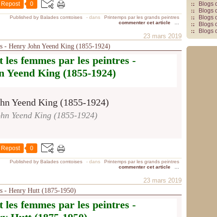
Repost
0
Blogs 
Blogs 
Blogs 
Published by Balades comtoises
-
dans
Printemps par les grands peintres
commenter cet article
…
Blogs 
Blogs 
23 mars 2019
res - Henry John Yeend King (1855-1924)
 les femmes par les peintres -
n Yeend King (1855-1924)
hn Yeend King (1855-1924)
Repost
0
Published by Balades comtoises
-
dans
Printemps par les grands peintres
commenter cet article
…
23 mars 2019
es - Henry Hutt (1875-1950)
 les femmes par les peintres -