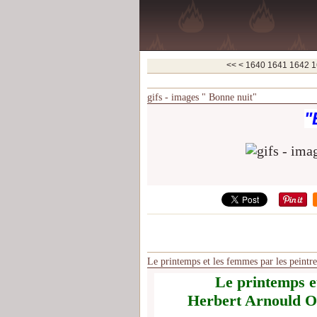
1600
1610
1620
1630
<<
<
1640
1641
1642
1
gifs - images " Bonne nuit"
"
Le printemps et les femmes par les peintr
Le printemps et
Herbert Arnould Ol