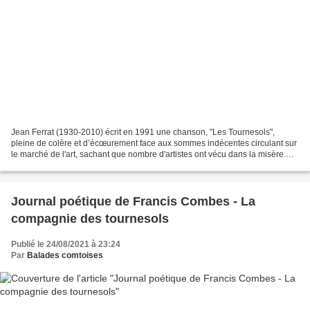
Jean Ferrat (1930-2010) écrit en 1991 une chanson, "Les Tournesols",
pleine de colère et d’écœurement face aux sommes indécentes circulant sur
le marché de l'art, sachant que nombre d'artistes ont vécu dans la misère.
Alors que l'un des "Tournesols" a...
Journal poétique de Francis Combes - La
compagnie des tournesols
Publié le 24/08/2021 à 23:24
Par
Balades comtoises