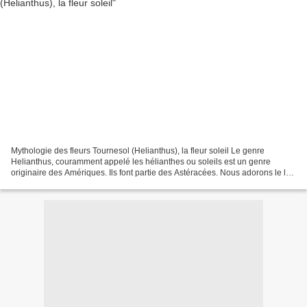
Mythologie des fleurs Tournesol (Helianthus), la fleur soleil Le genre
Helianthus, couramment appelé les hélianthes ou soleils est un genre
originaire des Amériques. Ils font partie des Astéracées. Nous adorons le lys
que nous voyons grandir Et les hauts...