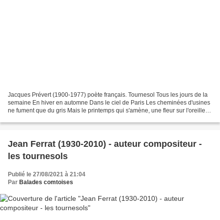
Jacques Prévert (1900-1977) poète français. Tournesol Tous les jours de la
semaine En hiver en automne Dans le ciel de Paris Les cheminées d'usines
ne fument que du gris Mais le printemps qui s'amène, une fleur sur l'oreille
Au bras une jolie fille Tournesol,...
Jean Ferrat (1930-2010) - auteur compositeur -
les tournesols
Publié le 27/08/2021 à 21:04
Par
Balades comtoises