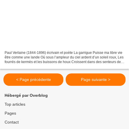
Paul Verlaine (1844-1896) écrivain et poète La garrigue Puisse ma libre vie
être comme une lande Où sous l’ampleur du ciel ardent d’un soleil roux, Les
fourrés de kermès et les buissons de houx Croissent dans des senteurs de
thym et de lavande Que, garrigue...
< Page précédente
Page suivante >
Hébergé par Overblog
Top articles
Pages
Contact