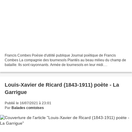
Francis Combes Poésie d'utilité publique Journal poétique de Francis
Combes La compagnie des tournesols Plantés au beau milieu du champ de
bataille. Ils sont rayonnants. Armée de tournesols en leur midi.
Innombrables, fiers et lumineux dans la clarté...
Louis-Xavier de Ricard (1843-1911) poète - La
Garrigue
Publié le 16/07/2021 à 23:01
Par
Balades comtoises