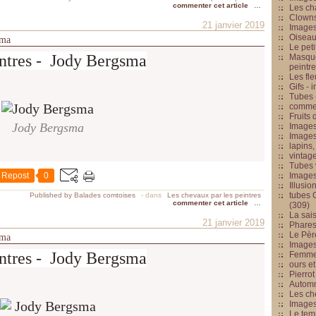
commenter cet article
…
Les cha
Clowns
21 janvier 2019
Images
Oiseau
sma
Le peti
intres - Jody Bergsma
Masque
peintr
Les fle
Gifs -
Tubes -
commed
Fruits 
Jody Bergsma
Images
Images
lapins,
vintage
Tubes 
Repost
0
Image
Illusio
tubes G
Published by Balades comtoises
-
dans
Les chevaux par les peintres
commenter cet article
…
(309)
La sai
21 janvier 2019
Phares
Le Père
sma
Images
intres - Jody Bergsma
Femme 
ours et
Pierrot
Automn
Les ch
Image
Le tem