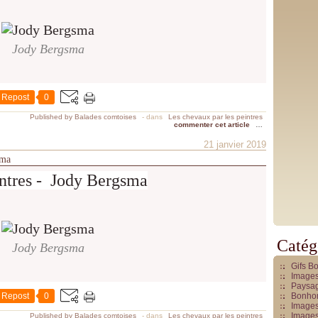
Jody Bergsma
Repost
0
Published by Balades comtoises
-
dans
Les chevaux par les peintres
commenter cet article
…
21 janvier 2019
sma
intres - Jody Bergsma
Catég
Jody Bergsma
Gifs B
Images
Paysag
Repost
0
Bonhom
Images
Images
Published by Balades comtoises
-
dans
Les chevaux par les peintres