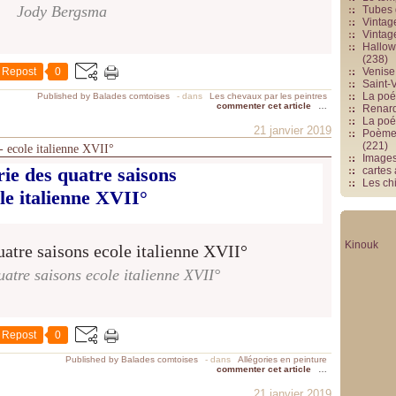
Jody Bergsma
Tubes 
Vintag
Vintag
Hallowe
(238)
Repost
0
Venise 
Saint-V
La poés
Published by Balades comtoises
-
dans
Les chevaux par les peintres
commenter cet article
…
Renards
La poé
21 janvier 2019
Poèmes
(221)
 - ecole italienne XVII°
Image
rie des quatre saisons
cartes
Les chi
le italienne XVII°
Kinouk
uatre saisons ecole italienne XVII°
Repost
0
Published by Balades comtoises
-
dans
Allégories en peinture
commenter cet article
…
21 janvier 2019