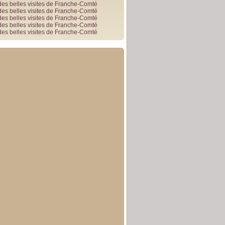
des belles visites de Franche-Comté
des belles visites de Franche-Comté
des belles visites de Franche-Comté
des belles visites de Franche-Comté
des belles visites de Franche-Comté