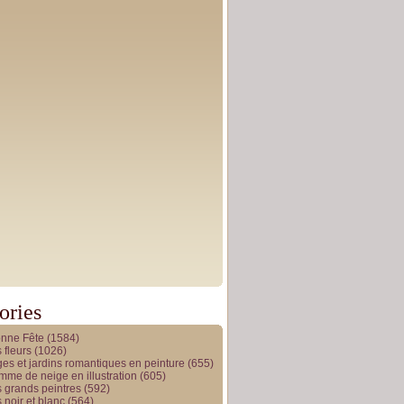
ories
onne Fête
(1584)
 fleurs
(1026)
es et jardins romantiques en peinture
(655)
me de neige en illustration
(605)
 grands peintres
(592)
 noir et blanc
(564)