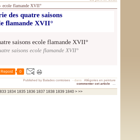
s - ecole flamande XVII°
rie des quatre saisons
le flamande XVII°
uatre saisons ecole flamande XVII°
Repost
0
Published by Balades comtoises
-
dans
Allégories en peinture
commenter cet article
…
1850
1860
1870
1880
1890
1900
2000
2100
2200
2300
2400
2500
2600
2700
2800
2900
3000
3100
3200
3300
3400
3500
3600
3700
833
1834
1835
1836
1837
1838
1839
1840
>
>>