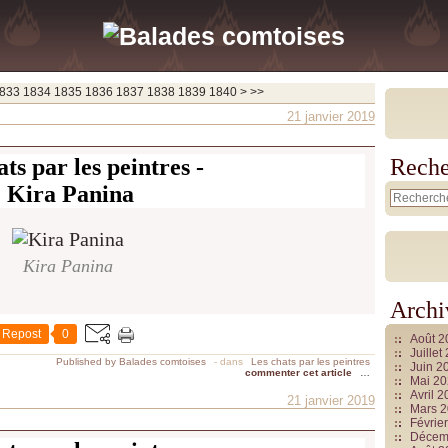
1850
1860
1870
1880
1890
1900
2000
2100
2200
2300
2400
2500
2600
2700
2800
2900
3000
3100
3200
3300
3400
3500
3600
3700
833
1834
1835
1836
1837
1838
1839
1840
>
>>
21 janvier 2019
ts par les peintres -
Reche
Kira Panina
Kira Panina
Archi
Repost
0
Août 
Juille
Published by Balades comtoises
-
dans
Les chats par les peintres
Juin 2
commenter cet article
…
Mai 2
Avril 
21 janvier 2019
Mars 
Févrie
Décem