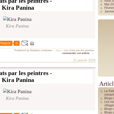
ts par les peintres -
Août 
Mai 2
Kira Panina
Févrie
Janvie
Kira Panina
Repost
0
Published by Balades comtoises
-
dans
Les chats par les peintres
commenter cet article
…
21 janvier 2019
ts par les peintres -
Kira Panina
Artic
Le Pet
romant
Kira Panina
Blogs 
Les rou
villag
Blogs 
Blogs 