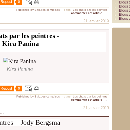
Repost
0
Blogs 
Blogs 
Published by Balades comtoises
-
dans
Les chats par les peintres
Blogs 
commenter cet article
…
Blogs 
Blogs 
21 janvier 2019
ts par les peintres -
Kira Panina
Kira Panina
Repost
0
Published by Balades comtoises
-
dans
Les chats par les peintres
commenter cet article
…
21 janvier 2019
sma
intres - Jody Bergsma