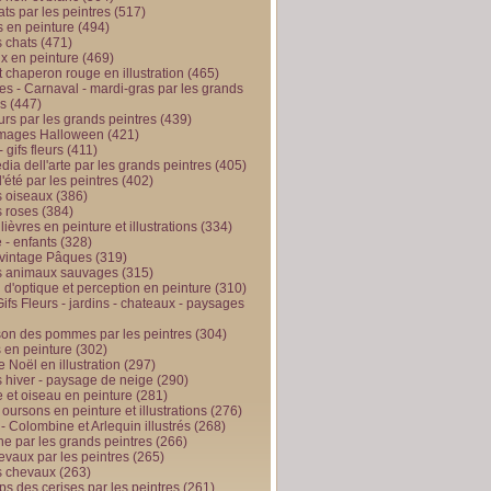
ts par les peintres
(517)
 en peinture
(494)
 chats
(471)
x en peinture
(469)
t chaperon rouge en illustration
(465)
s - Carnaval - mardi-gras par les grands
es
(447)
urs par les grands peintres
(439)
 images Halloween
(421)
 gifs fleurs
(411)
ia dell'arte par les grands peintres
(405)
d'été par les peintres
(402)
 oiseaux
(386)
 roses
(384)
 lièvres en peinture et illustrations
(334)
 - enfants
(328)
vintage Pâques
(319)
s animaux sauvages
(315)
n d'optique et perception en peinture
(310)
ifs Fleurs - jardins - chateaux - paysages
son des pommes par les peintres
(304)
 en peinture
(302)
 Noël en illustration
(297)
 hiver - paysage de neige
(290)
et oiseau en peinture
(281)
 oursons en peinture et illustrations
(276)
 - Colombine et Arlequin illustrés
(268)
e par les grands peintres
(266)
evaux par les peintres
(265)
s chevaux
(263)
ps des cerises par les peintres
(261)