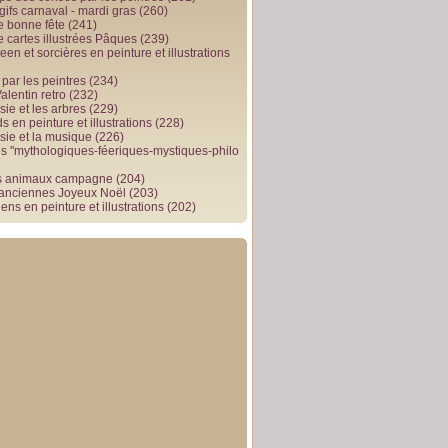
gifs carnaval - mardi gras
(260)
e bonne fête
(241)
e cartes illustrées Pâques
(239)
en et sorcières en peinture et illustrations
par les peintres
(234)
alentin retro
(232)
ie et les arbres
(229)
 en peinture et illustrations
(228)
sie et la musique
(226)
 "mythologiques-féeriques-mystiques-philo
s animaux campagne
(204)
 anciennes Joyeux Noël
(203)
ens en peinture et illustrations
(202)