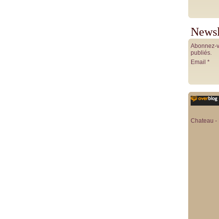
Newsl
Abonnez-vo
publiés.
Email
Chateau - 