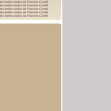
des belles visites de Franche-Comté
des belles visites de Franche-Comté
des belles visites de Franche-Comté
des belles visites de Franche-Comté
des belles visites de Franche-Comté