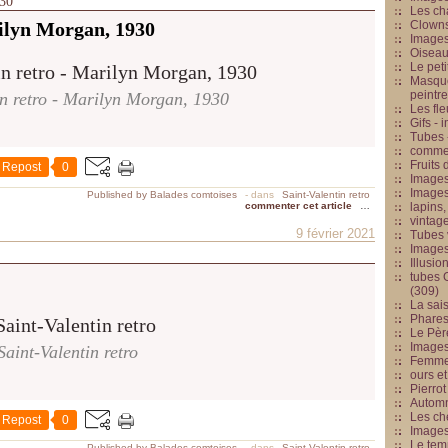
930
Les cha
rilyn Morgan, 1930
Clowns
Images
Oiseau
Le peti
Masque
peintr
in retro - Marilyn Morgan, 1930
Les fle
Gifs -
Tubes -
commed
Fruits 
Repost
0
Images
Images
Published by Balades comtoises
-
dans
Saint-Valentin retro
commenter cet article
…
lapins,
vintage
9 février 2021
Tubes 
Image
Illusio
tubes G
(309)
La sai
Phares
Le Père
Images
Saint-Valentin retro
Femme 
ours et
Pierrot
Automn
Les ch
Repost
0
Image
Le tem
Published by Balades comtoises
-
dans
Saint-Valentin retro