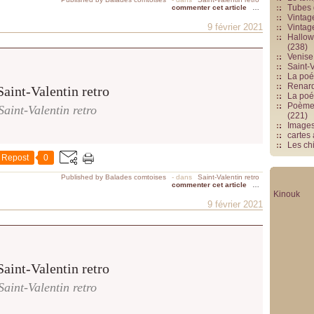
Tubes 
commenter cet article
…
Vintag
9 février 2021
Vintag
Hallowe
(238)
Venise 
Saint-V
La poés
Renards
La poé
Poèmes
Saint-Valentin retro
(221)
Image
cartes
Les chi
Repost
0
Published by Balades comtoises
-
dans
Saint-Valentin retro
commenter cet article
…
Kinouk
9 février 2021
Saint-Valentin retro