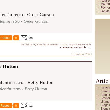
Août 
Mai 2
Févrie
Janvie
lentin retro - Greer Garson
Repost
0
Published by Balades comtoises
-
dans
Saint-Valentin retro
commenter cet article
…
10 février 2021
ty Hutton
Artic
Le Pet
lentin retro - Betty Hutton
romant
Blogs 
Les rou
villag
Blogs 
Repost
0
Blogs 