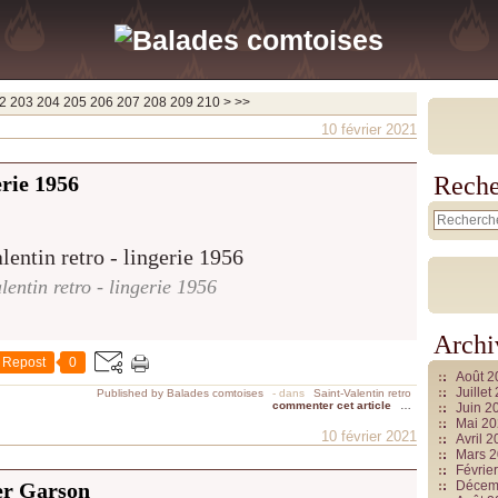
220
230
240
250
260
270
280
290
300
400
500
600
700
800
900
1000
1100
1200
1300
1400
1500
1600
1700
1800
1900
2000
2100
2200
2300
2400
2500
2600
2700
2800
2900
3000
3100
3200
3300
3400
3500
3600
3700
2
203
204
205
206
207
208
209
210
>
>>
10 février 2021
erie 1956
Reche
lentin retro - lingerie 1956
Archi
Repost
0
Août 
Juille
Published by Balades comtoises
-
dans
Saint-Valentin retro
commenter cet article
…
Juin 2
Mai 2
10 février 2021
Avril 
Mars 
Févrie
eer Garson
Décem