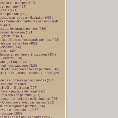
ts par les peintres
(517)
 en peinture
(494)
 chats
(471)
x en peinture
(469)
t chaperon rouge en illustration
(465)
s - Carnaval - mardi-gras par les grands
es
(447)
urs par les grands peintres
(439)
 images Halloween
(421)
 gifs fleurs
(411)
ia dell'arte par les grands peintres
(405)
d'été par les peintres
(402)
 oiseaux
(386)
 roses
(384)
 lièvres en peinture et illustrations
(334)
 - enfants
(328)
vintage Pâques
(319)
s animaux sauvages
(315)
n d'optique et perception en peinture
(310)
ifs Fleurs - jardins - chateaux - paysages
son des pommes par les peintres
(304)
 en peinture
(302)
 Noël en illustration
(297)
 hiver - paysage de neige
(290)
et oiseau en peinture
(281)
 oursons en peinture et illustrations
(276)
 - Colombine et Arlequin illustrés
(268)
e par les grands peintres
(266)
evaux par les peintres
(265)
s chevaux
(263)
ps des cerises par les peintres
(261)