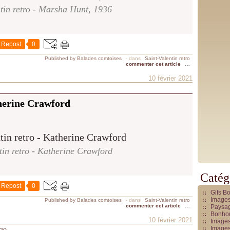
tin retro - Marsha Hunt, 1936
Repost
0
Published by Balades comtoises
-
dans
Saint-Valentin retro
commenter cet article
…
10 février 2021
therine Crawford
tin retro - Katherine Crawford
Catég
Repost
0
Gifs B
Images
Published by Balades comtoises
-
dans
Saint-Valentin retro
commenter cet article
…
Paysag
Bonhom
10 février 2021
Images
Images