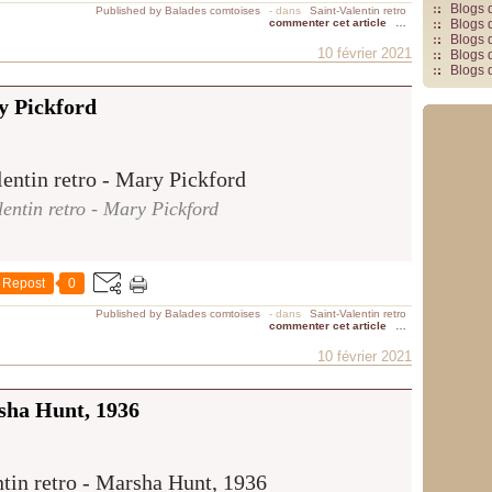
Blogs 
Published by Balades comtoises
-
dans
Saint-Valentin retro
commenter cet article
…
Blogs 
Blogs 
10 février 2021
Blogs 
Blogs 
y Pickford
lentin retro - Mary Pickford
Repost
0
Published by Balades comtoises
-
dans
Saint-Valentin retro
commenter cet article
…
10 février 2021
rsha Hunt, 1936