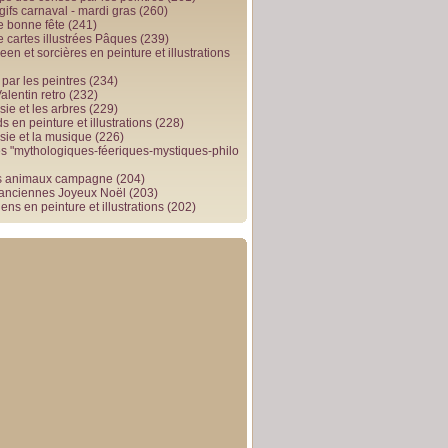
gifs carnaval - mardi gras
(260)
e bonne fête
(241)
e cartes illustrées Pâques
(239)
en et sorcières en peinture et illustrations
par les peintres
(234)
alentin retro
(232)
ie et les arbres
(229)
 en peinture et illustrations
(228)
sie et la musique
(226)
 "mythologiques-féeriques-mystiques-philo
s animaux campagne
(204)
 anciennes Joyeux Noël
(203)
ens en peinture et illustrations
(202)