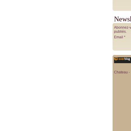
Newsl
Abonnez-vo
publiés.
Email
Chateau - 