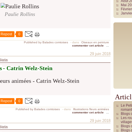
Août 
Mai 2
Févrie
Paulie Rollins
Janvie
Repost
0
Published by Balades comtoises
-
dans
Oiseaux en peinture
commenter cet article
…
29 juin 2018
Stein
s
- Catrin Welz-Stein
Artic
Repost
0
Le Pet
Published by Balades comtoises
-
dans
Illustrations fleurs animées
romant
commenter cet article
…
Blogs 
Les rou
29 juin 2018
villag
Blogs 
Stein
Blogs 