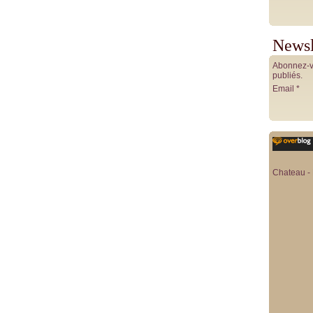
Newsl
Abonnez-vo
publiés.
Email
Chateau - 