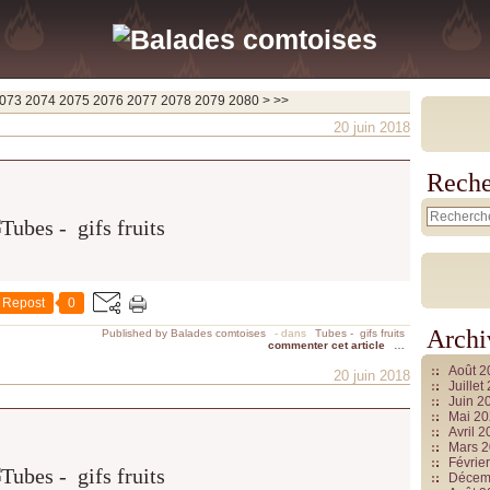
2090
2100
2200
2300
2400
2500
2600
2700
2800
2900
3000
3100
3200
3300
3400
3500
3600
3700
073
2074
2075
2076
2077
2078
2079
2080
>
>>
20 juin 2018
Reche
Repost
0
Archi
Published by Balades comtoises
-
dans
Tubes - gifs fruits
commenter cet article
…
Août 
20 juin 2018
Juille
Juin 2
Mai 2
Avril 
Mars 
Févrie
Décem