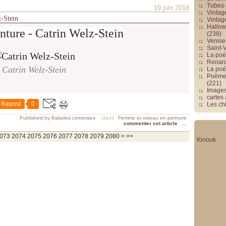
Tubes 
19 juin 2018
Vintag
z-Stein
Vintag
Hallowe
nture - Catrin Welz-Stein
(238)
Venise 
Saint-V
La poés
Renards
Catrin Welz-Stein
La poé
Poèmes
(221)
Image
cartes
Repost
0
Les chi
Published by Balades comtoises
-
dans
Femme et oiseau en peinture
commenter cet article
…
2090
2100
2200
2300
2400
2500
2600
2700
2800
2900
3000
3100
3200
3300
3400
3500
3600
3700
073
2074
2075
2076
2077
2078
2079
2080
>
>>
Kinouk