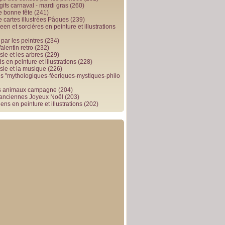
gifs carnaval - mardi gras
(260)
e bonne fête
(241)
e cartes illustrées Pâques
(239)
en et sorcières en peinture et illustrations
par les peintres
(234)
alentin retro
(232)
ie et les arbres
(229)
 en peinture et illustrations
(228)
sie et la musique
(226)
 "mythologiques-féeriques-mystiques-philo
s animaux campagne
(204)
 anciennes Joyeux Noël
(203)
ens en peinture et illustrations
(202)