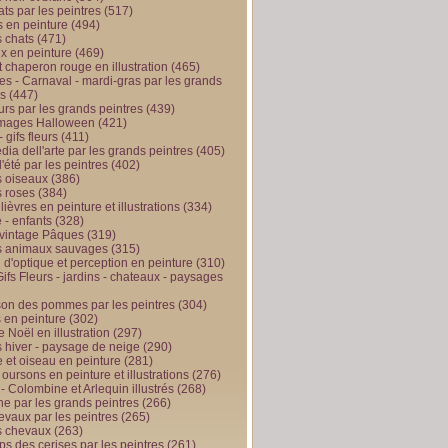
ts par les peintres
(517)
 en peinture
(494)
 chats
(471)
x en peinture
(469)
t chaperon rouge en illustration
(465)
s - Carnaval - mardi-gras par les grands
es
(447)
urs par les grands peintres
(439)
 images Halloween
(421)
 gifs fleurs
(411)
ia dell'arte par les grands peintres
(405)
d'été par les peintres
(402)
 oiseaux
(386)
 roses
(384)
 lièvres en peinture et illustrations
(334)
 - enfants
(328)
vintage Pâques
(319)
s animaux sauvages
(315)
n d'optique et perception en peinture
(310)
ifs Fleurs - jardins - chateaux - paysages
son des pommes par les peintres
(304)
 en peinture
(302)
 Noël en illustration
(297)
 hiver - paysage de neige
(290)
et oiseau en peinture
(281)
 oursons en peinture et illustrations
(276)
 - Colombine et Arlequin illustrés
(268)
e par les grands peintres
(266)
evaux par les peintres
(265)
s chevaux
(263)
ps des cerises par les peintres
(261)