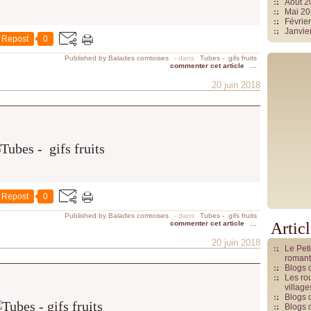
Août 
Mai 2
Févrie
Janvie
Repost
0
Published by Balades comtoises
-
dans
Tubes - gifs fruits
commenter cet article
…
20 juin 2018
Repost
0
Published by Balades comtoises
-
dans
Tubes - gifs fruits
commenter cet article
…
Artic
20 juin 2018
Le Pet
romant
Blogs 
Les rou
villag
Blogs 
Blogs 