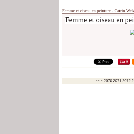
Femme et oiseau en peinture - Catrin Wel
Femme et oiseau en pei
2000
2010
2020
2030
2040
2050
2060
<<
<
2070
2071
2072
2