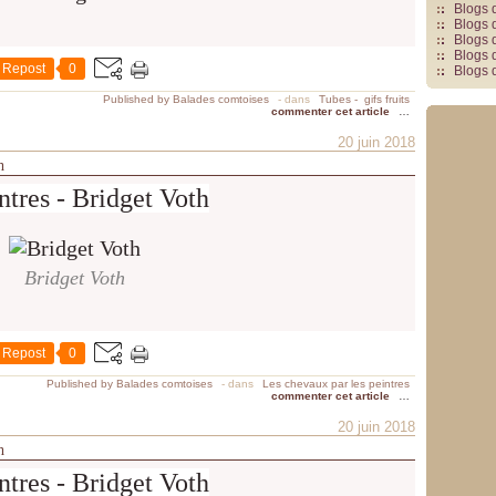
Blogs 
Blogs 
Blogs 
Blogs 
Repost
0
Blogs 
Published by Balades comtoises
-
dans
Tubes - gifs fruits
commenter cet article
…
20 juin 2018
h
ntres - Bridget Voth
Bridget Voth
Repost
0
Published by Balades comtoises
-
dans
Les chevaux par les peintres
commenter cet article
…
20 juin 2018
h
ntres - Bridget Voth