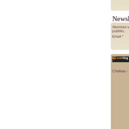
Newsl
Abonnez-vo
publiés.
Email
Chateau - 