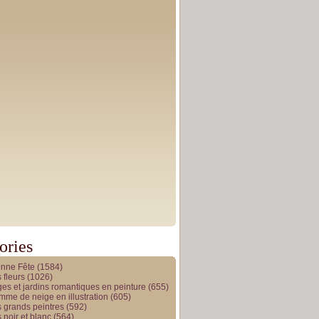
ories
onne Fête
(1584)
 fleurs
(1026)
es et jardins romantiques en peinture
(655)
me de neige en illustration
(605)
 grands peintres
(592)
 noir et blanc
(564)