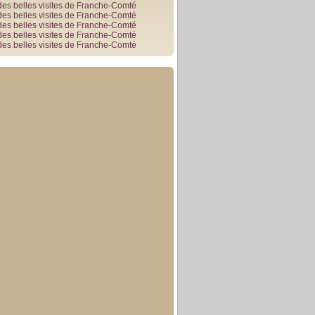
des belles visites de Franche-Comté
des belles visites de Franche-Comté
des belles visites de Franche-Comté
des belles visites de Franche-Comté
des belles visites de Franche-Comté