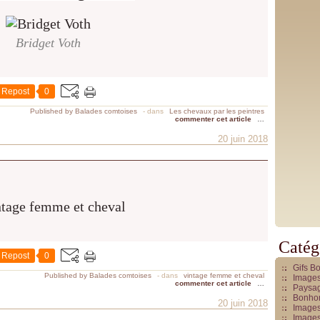
Bridget Voth
Repost
0
Published by Balades comtoises
-
dans
Les chevaux par les peintres
commenter cet article
…
20 juin 2018
Catég
Repost
0
Gifs B
Published by Balades comtoises
-
dans
vintage femme et cheval
Images
commenter cet article
…
Paysag
Bonhom
20 juin 2018
Images
Images