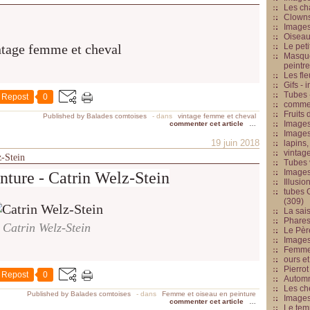
Les cha
Clowns
Images
Oiseau
Le peti
Masque
peintr
Les fle
Gifs -
Tubes -
Repost
0
commed
Fruits 
Published by Balades comtoises
-
dans
vintage femme et cheval
Images
commenter cet article
…
Images
19 juin 2018
lapins,
vintage
z-Stein
Tubes 
Image
nture - Catrin Welz-Stein
Illusio
tubes G
(309)
La sai
Phares
Catrin Welz-Stein
Le Père
Images
Femme 
ours et
Pierrot
Repost
0
Automn
Les ch
Published by Balades comtoises
-
dans
Femme et oiseau en peinture
Image
commenter cet article
…
Le tem