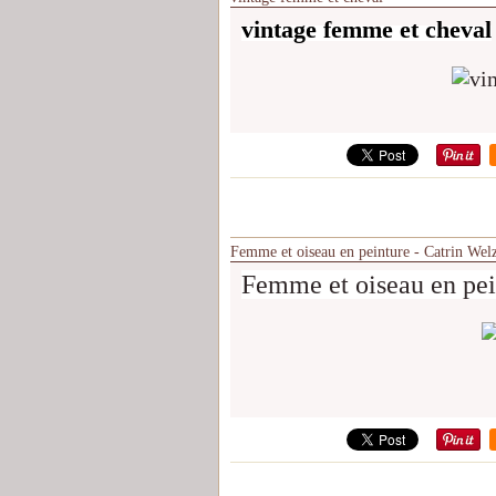
vintage femme et cheval
Femme et oiseau en peinture - Catrin Wel
Femme et oiseau en pei