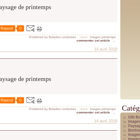
Repost
0
Published by Balades comtoises
-
dans
Images printemps
commenter cet article
…
14 avril 2018
Repost
0
Catég
Published by Balades comtoises
-
dans
Images printemps
commenter cet article
…
Gifs B
14 avril 2018
Images
Paysag
Bonhom
Images
Images