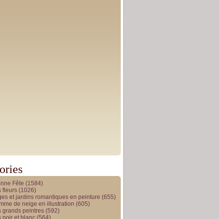
ories
onne Fête
(1584)
 fleurs
(1026)
es et jardins romantiques en peinture
(655)
me de neige en illustration
(605)
 grands peintres
(592)
 noir et blanc
(564)