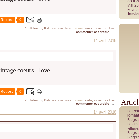
Août 
Mai 2
Févrie
Janvie
Repost
0
Published by Balades comtoises
-
dans
vintage coeurs - love
commenter cet article
…
14 avril 2018
Repost
0
Artic
Published by Balades comtoises
-
dans
vintage coeurs - love
commenter cet article
…
Le Pet
14 avril 2018
romant
Blogs 
Les rou
villag
Blogs 
Blogs 