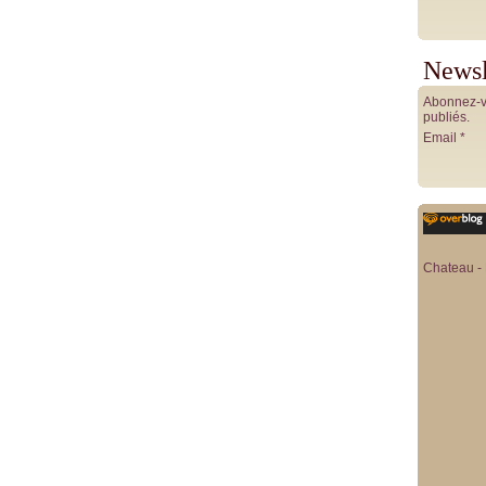
Newsl
Abonnez-vo
publiés.
Email
Chateau - 