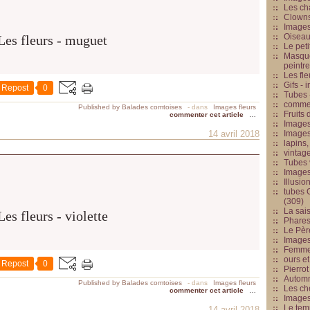
Les cha
Clowns
Images
Oiseau
Le peti
Masque
peintr
Les fle
Gifs -
Repost
0
Tubes -
commed
Published by Balades comtoises
-
dans
Images fleurs
Fruits 
commenter cet article
…
Images
14 avril 2018
Images
lapins,
vintage
Tubes 
Image
Illusio
tubes G
(309)
La sai
Phares
Le Père
Images
Femme 
ours et
Repost
0
Pierrot
Automn
Published by Balades comtoises
-
dans
Images fleurs
Les ch
commenter cet article
…
Image
Le tem
14 avril 2018