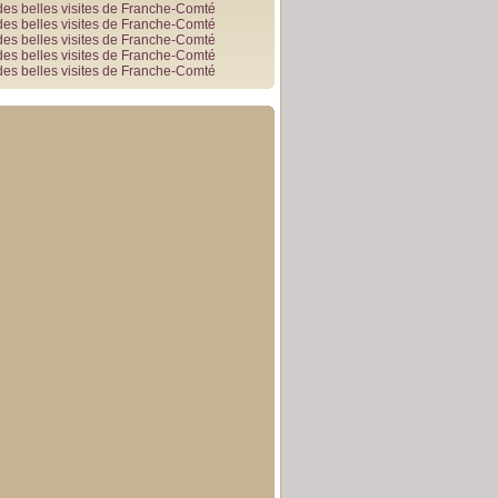
des belles visites de Franche-Comté
des belles visites de Franche-Comté
des belles visites de Franche-Comté
des belles visites de Franche-Comté
des belles visites de Franche-Comté