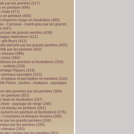
ts par les peintres
(517)
 en peinture
(494)
 chats
(471)
x en peinture
(469)
t chaperon rouge en illustration
(465)
s - Carnaval - mardi-gras par les grands
es
(447)
urs par les grands peintres
(439)
 images Halloween
(421)
 gifs fleurs
(411)
ia dell'arte par les grands peintres
(405)
d'été par les peintres
(402)
 oiseaux
(386)
 roses
(384)
 lièvres en peinture et illustrations
(334)
 - enfants
(328)
vintage Pâques
(319)
s animaux sauvages
(315)
n d'optique et perception en peinture
(310)
ifs Fleurs - jardins - chateaux - paysages
son des pommes par les peintres
(304)
 en peinture
(302)
 Noël en illustration
(297)
 hiver - paysage de neige
(290)
et oiseau en peinture
(281)
 oursons en peinture et illustrations
(276)
 - Colombine et Arlequin illustrés
(268)
e par les grands peintres
(266)
evaux par les peintres
(265)
s chevaux
(263)
ps des cerises par les peintres
(261)