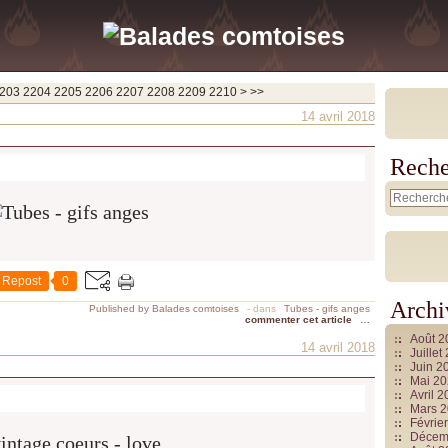
2220
2230
2240
2250
2260
2270
2280
2290
2300
2400
2500
2600
2700
2800
2900
3000
3100
3200
3300
3400
3500
3600
3700
203
2204
2205
2206
2207
2208
2209
2210
>
>>
14 avril 2018
Reche
Repost
0
Archi
Published by Balades comtoises
-
dans
Tubes - gifs anges
commenter cet article
…
Août 
14 avril 2018
Juille
Juin 2
Mai 2
Avril 
Mars 
Févrie
Décem