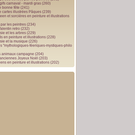
gifs carnaval - mardi gras
(260)
e bonne fête
(241)
e cartes illustrées Pâques
(239)
en et sorcières en peinture et illustrations
par les peintres
(234)
alentin retro
(232)
ie et les arbres
(229)
 en peinture et illustrations
(228)
sie et la musique
(226)
 "mythologiques-féeriques-mystiques-philo
s animaux campagne
(204)
 anciennes Joyeux Noël
(203)
ens en peinture et illustrations
(202)