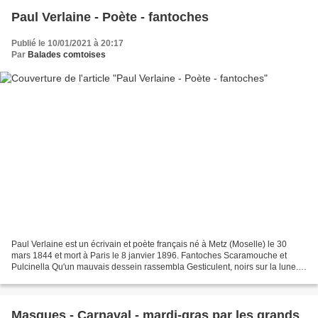
Paul Verlaine - Poète - fantoches
Publié le 10/01/2021 à 20:17
Par
Balades comtoises
Paul Verlaine est un écrivain et poète français né à Metz (Moselle) le 30
mars 1844 et mort à Paris le 8 janvier 1896. Fantoches Scaramouche et
Pulcinella Qu'un mauvais dessein rassembla Gesticulent, noirs sur la lune.
Cependant l'excellent docteur Bolonais...
Masques - Carnaval - mardi-gras par les grands