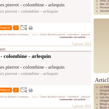
Août 
Mai 2
Févrie
ées pierrot - colombine - arlequin
Janvie
Repost
0
hed by Balades comtoises
-
dans
Cartes illustrées pierrot - colombine - arlequin
commenter cet article
…
7 janvier 2021
equin
 - colombine - arlequin
ées pierrot - colombine - arlequin
Artic
Le Pet
Repost
0
romant
Blogs 
hed by Balades comtoises
-
dans
Cartes illustrées pierrot - colombine - arlequin
Les rou
commenter cet article
…
villag
Blogs 
7 janvier 2021
Blogs 