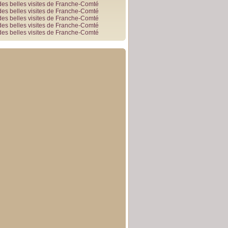
des belles visites de Franche-Comté
des belles visites de Franche-Comté
des belles visites de Franche-Comté
des belles visites de Franche-Comté
des belles visites de Franche-Comté