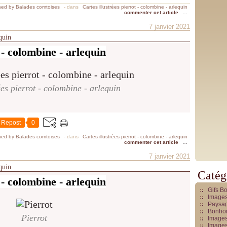
hed by Balades comtoises
-
dans
Cartes illustrées pierrot - colombine - arlequin
commenter cet article
…
7 janvier 2021
equin
 - colombine - arlequin
ées pierrot - colombine - arlequin
Repost
0
hed by Balades comtoises
-
dans
Cartes illustrées pierrot - colombine - arlequin
commenter cet article
…
7 janvier 2021
equin
Catég
 - colombine - arlequin
Gifs B
Images
Paysag
Bonhom
Pierrot
Images
Images