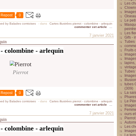
Les cha
Clowns
Images
Repost
0
Oiseau
Le peti
hed by Balades comtoises
-
dans
Cartes illustrées pierrot - colombine - arlequin
Masque
commenter cet article
…
peintr
Les fle
7 janvier 2021
Gifs -
equin
Tubes -
commed
 - colombine - arlequin
Fruits 
Images
Images
lapins,
vintage
Pierrot
Tubes 
Image
Illusio
tubes G
(309)
La sai
Repost
0
Phares
Le Père
hed by Balades comtoises
-
dans
Cartes illustrées pierrot - colombine - arlequin
commenter cet article
…
Images
Femme 
7 janvier 2021
ours et
Pierrot
equin
Automn
 - colombine - arlequin
Les ch
Image
Le tem