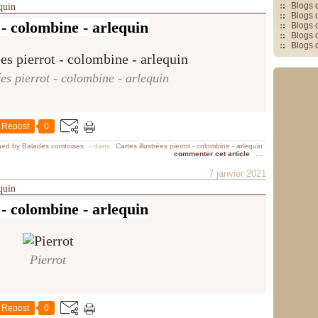
Blogs 
equin
Blogs 
 - colombine - arlequin
Blogs 
Blogs 
Blogs 
ées pierrot - colombine - arlequin
Repost
0
hed by Balades comtoises
-
dans
Cartes illustrées pierrot - colombine - arlequin
commenter cet article
…
7 janvier 2021
equin
 - colombine - arlequin
Pierrot
Repost
0