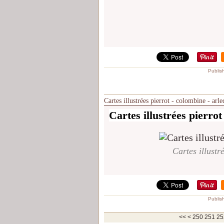
Publis
Cartes illustrées pierrot - colombine - arl
Cartes illustrées pierrot
Cartes illustr
Publis
200
210
220
230
240
<<
<
250
251
25