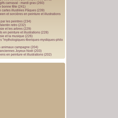
gifs carnaval - mardi gras
(260)
e bonne fête
(241)
e cartes illustrées Pâques
(239)
en et sorcières en peinture et illustrations
par les peintres
(234)
alentin retro
(232)
ie et les arbres
(229)
 en peinture et illustrations
(228)
sie et la musique
(226)
 "mythologiques-féeriques-mystiques-philo
s animaux campagne
(204)
 anciennes Joyeux Noël
(203)
ens en peinture et illustrations
(202)