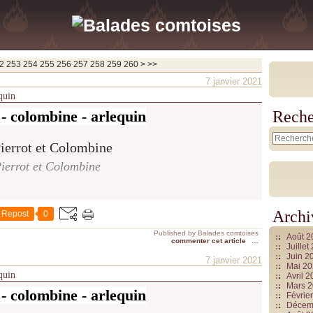
270
280
290
300
400
500
600
700
800
900
1000
1100
1200
1300
1400
1500
1600
1700
1800
1900
2000
2100
2200
2300
2400
2500
2600
2700
2800
2900
3000
3100
3200
3300
3400
3500
3600
3700
2
253
254
255
256
257
258
259
260
>
>>
7 janvier 2021
equin
 - colombine - arlequin
Reche
ierrot et Colombine
Archi
Repost
0
Published by Balades comtoises
Août 
commenter cet article
…
Juille
Juin 2
7 janvier 2021
Mai 2
equin
Avril 
Mars 
 - colombine - arlequin
Févrie
Décem