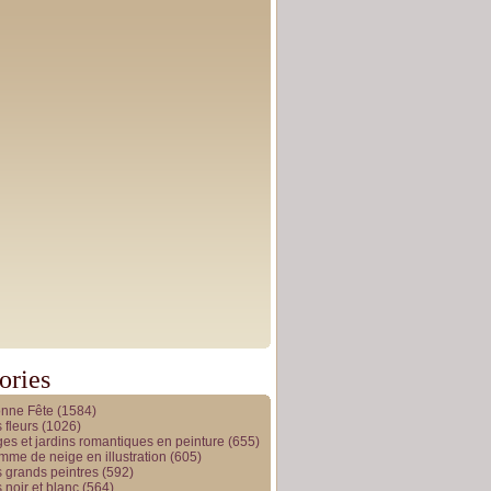
ories
onne Fête
(1584)
 fleurs
(1026)
es et jardins romantiques en peinture
(655)
me de neige en illustration
(605)
 grands peintres
(592)
 noir et blanc
(564)