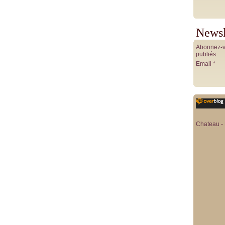
Newsl
Abonnez-vo
publiés.
Email
Chateau - 