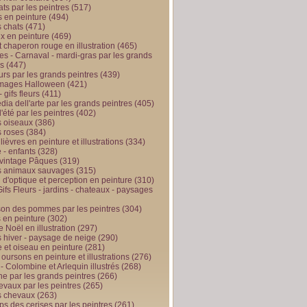
ts par les peintres
(517)
 en peinture
(494)
 chats
(471)
x en peinture
(469)
t chaperon rouge en illustration
(465)
s - Carnaval - mardi-gras par les grands
es
(447)
urs par les grands peintres
(439)
 images Halloween
(421)
 gifs fleurs
(411)
ia dell'arte par les grands peintres
(405)
d'été par les peintres
(402)
 oiseaux
(386)
 roses
(384)
 lièvres en peinture et illustrations
(334)
 - enfants
(328)
vintage Pâques
(319)
s animaux sauvages
(315)
n d'optique et perception en peinture
(310)
ifs Fleurs - jardins - chateaux - paysages
son des pommes par les peintres
(304)
 en peinture
(302)
 Noël en illustration
(297)
 hiver - paysage de neige
(290)
et oiseau en peinture
(281)
 oursons en peinture et illustrations
(276)
 - Colombine et Arlequin illustrés
(268)
e par les grands peintres
(266)
evaux par les peintres
(265)
s chevaux
(263)
ps des cerises par les peintres
(261)