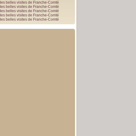
des belles visites de Franche-Comté
des belles visites de Franche-Comté
des belles visites de Franche-Comté
des belles visites de Franche-Comté
des belles visites de Franche-Comté