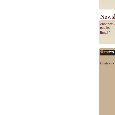
Newsl
Abonnez-vo
publiés.
Email
Chateau - 