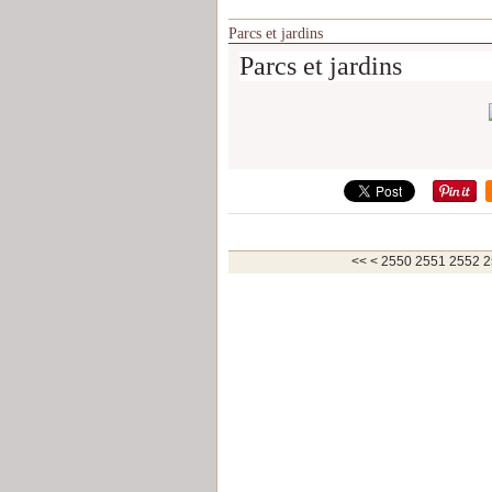
Parcs et jardins
Parcs et jardins
2500
2510
2520
2530
2540
<<
<
2550
2551
2552
2