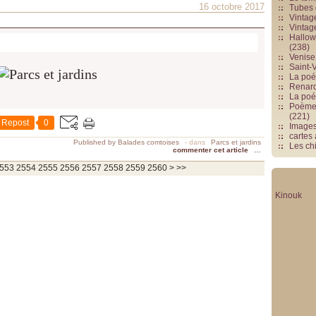
16 octobre 2017
Tubes 
Vintag
Vintag
Hallowe
(238)
Venise 
Saint-V
La poés
Renards
La poé
Poèmes
(221)
Repost
0
Image
cartes
Published by Balades comtoises
-
dans
Parcs et jardins
Les chi
commenter cet article
…
2570
2580
2590
2600
2700
2800
2900
3000
3100
3200
3300
3400
3500
3600
3700
553
2554
2555
2556
2557
2558
2559
2560
>
>>
Kinouk