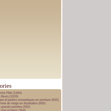
ories
onne Fête
(1584)
 fleurs
(1026)
es et jardins romantiques en peinture
(655)
me de neige en illustration
(605)
 grands peintres
(592)
 noir et blanc
(564)