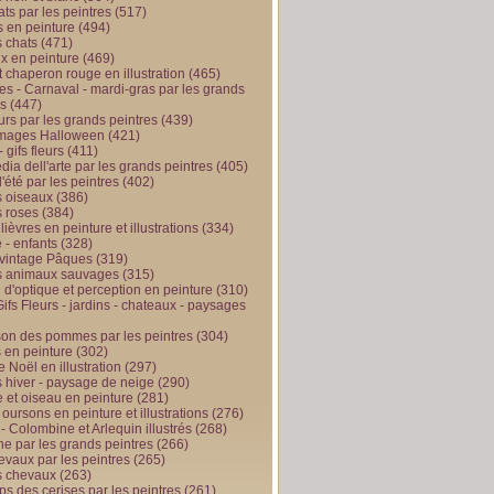
ts par les peintres
(517)
 en peinture
(494)
 chats
(471)
x en peinture
(469)
t chaperon rouge en illustration
(465)
s - Carnaval - mardi-gras par les grands
es
(447)
urs par les grands peintres
(439)
 images Halloween
(421)
 gifs fleurs
(411)
ia dell'arte par les grands peintres
(405)
d'été par les peintres
(402)
 oiseaux
(386)
 roses
(384)
 lièvres en peinture et illustrations
(334)
 - enfants
(328)
vintage Pâques
(319)
s animaux sauvages
(315)
n d'optique et perception en peinture
(310)
ifs Fleurs - jardins - chateaux - paysages
son des pommes par les peintres
(304)
 en peinture
(302)
 Noël en illustration
(297)
 hiver - paysage de neige
(290)
et oiseau en peinture
(281)
 oursons en peinture et illustrations
(276)
 - Colombine et Arlequin illustrés
(268)
e par les grands peintres
(266)
evaux par les peintres
(265)
s chevaux
(263)
ps des cerises par les peintres
(261)