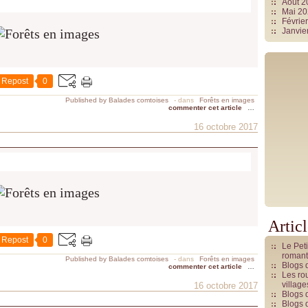
Août 
Mai 2
Févrie
Janvie
Repost
0
Published by Balades comtoises
-
dans
Forêts en images
commenter cet article
…
16 octobre 2017
Artic
Repost
0
Le Pet
romant
Published by Balades comtoises
-
dans
Forêts en images
Blogs 
commenter cet article
…
Les rou
villag
16 octobre 2017
Blogs 
Blogs 