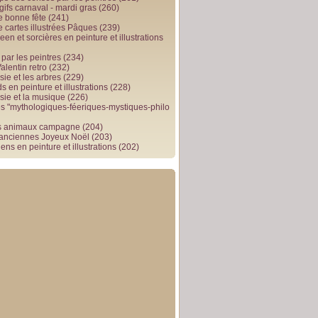
gifs carnaval - mardi gras
(260)
e bonne fête
(241)
e cartes illustrées Pâques
(239)
en et sorcières en peinture et illustrations
par les peintres
(234)
alentin retro
(232)
ie et les arbres
(229)
 en peinture et illustrations
(228)
sie et la musique
(226)
 "mythologiques-féeriques-mystiques-philo
s animaux campagne
(204)
 anciennes Joyeux Noël
(203)
ens en peinture et illustrations
(202)