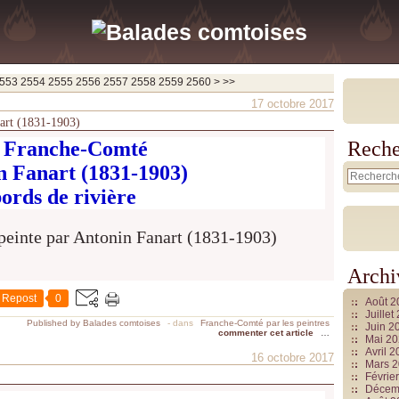
2570
2580
2590
2600
2700
2800
2900
3000
3100
3200
3300
3400
3500
3600
3700
553
2554
2555
2556
2557
2558
2559
2560
>
>>
17 octobre 2017
art (1831-1903)
 Franche-Comté
Reche
n Fanart (1831-1903)
ords de rivière
Archi
Repost
0
Août 
Juille
Published by Balades comtoises
-
dans
Franche-Comté par les peintres
Juin 2
commenter cet article
…
Mai 2
Avril 
16 octobre 2017
Mars 
Févrie
Décem