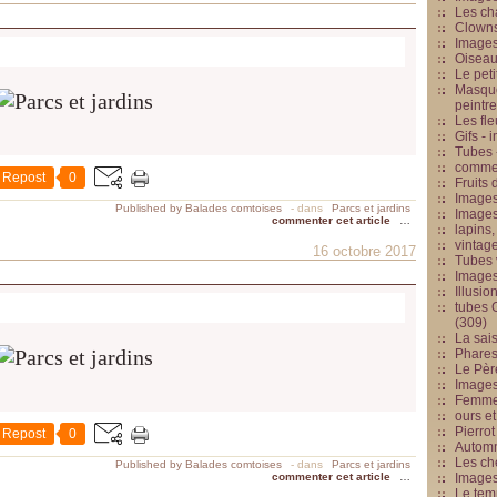
Les cha
Clowns
Images
Oiseau
Le peti
Masque
peintr
Les fle
Gifs -
Tubes -
commed
Repost
0
Fruits 
Images
Published by Balades comtoises
-
dans
Parcs et jardins
Images
commenter cet article
…
lapins,
vintage
16 octobre 2017
Tubes 
Image
Illusio
tubes G
(309)
La sai
Phares
Le Père
Images
Femme 
ours et
Pierrot
Repost
0
Automn
Les ch
Published by Balades comtoises
-
dans
Parcs et jardins
commenter cet article
…
Image
Le tem