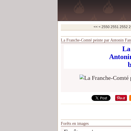
2500
2510
2520
2530
2540
<<
<
2550
2551
2552
2
La Franche-Comté peinte par Antonin Fan
La
Antoni
b
Forêts en images