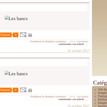
Repost
0
Published by Balades comtoises
-
dans
Les bancs
commenter cet article
…
16 octobre 2017
Catég
Gifs B
Repost
0
Images
Paysag
Published by Balades comtoises
-
dans
Les bancs
commenter cet article
…
Bonhom
Images
16 octobre 2017
Images