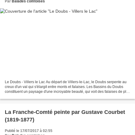
Par
Balades comtoises
Le Doubs - Villers le Lac Au départ de Villers-le-Lac, le Doubs serpente au
creux d'un val qui s'élargit entre monts et falaises. Les Bassins du Doubs
constituent un paysage d'une incroyable beauté, qui voit des falaises de plus
de quarante mètres plonger...
La Franche-Comté peinte par Gustave Courbet
(1819-1877)
Publié le 17/07/2017 à 02:55