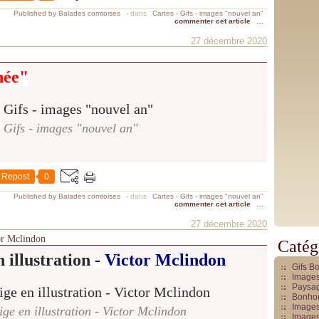
Published by Balades comtoises
-
dans
Cartes - Gifs - images "nouvel an"
commenter cet article
…
27 décembre 2020
née"
- Gifs - images "nouvel an"
Repost
0
Published by Balades comtoises
-
dans
Cartes - Gifs - images "nouvel an"
commenter cet article
…
27 décembre 2020
or Mclindon
Catég
n illustration
- Victor Mclindon
Gifs B
Images
Paysag
Bonhom
Images
e en illustration - Victor Mclindon
Images