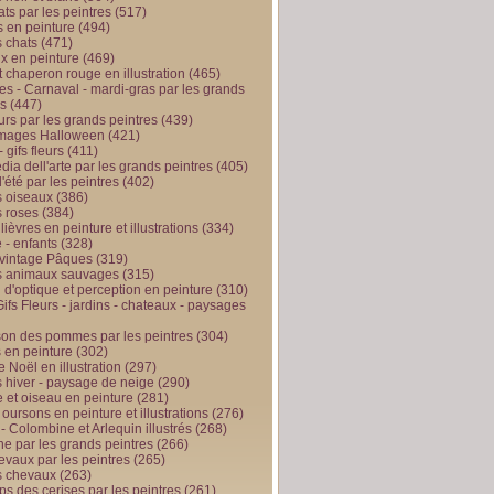
ts par les peintres
(517)
 en peinture
(494)
 chats
(471)
x en peinture
(469)
t chaperon rouge en illustration
(465)
s - Carnaval - mardi-gras par les grands
es
(447)
urs par les grands peintres
(439)
 images Halloween
(421)
 gifs fleurs
(411)
ia dell'arte par les grands peintres
(405)
d'été par les peintres
(402)
 oiseaux
(386)
 roses
(384)
 lièvres en peinture et illustrations
(334)
 - enfants
(328)
vintage Pâques
(319)
s animaux sauvages
(315)
n d'optique et perception en peinture
(310)
ifs Fleurs - jardins - chateaux - paysages
son des pommes par les peintres
(304)
 en peinture
(302)
 Noël en illustration
(297)
 hiver - paysage de neige
(290)
et oiseau en peinture
(281)
 oursons en peinture et illustrations
(276)
 - Colombine et Arlequin illustrés
(268)
e par les grands peintres
(266)
evaux par les peintres
(265)
s chevaux
(263)
ps des cerises par les peintres
(261)