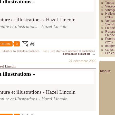
 illustrations -
Tubes 
Vintag
Vintag
Hallowe
(238)
Venise 
Saint-V
nture et illustrations - Hazel Lincoln
La poés
Renards
La poé
Poèmes
(221)
Repost
0
Image
cartes
Published by Balades comtoises
-
dans
Les chiens en peinture et illustrations
Les chi
commenter cet article
…
27 décembre 2020
azel Lincoln
Kinouk
 illustrations -
nture et illustrations - Hazel Lincoln