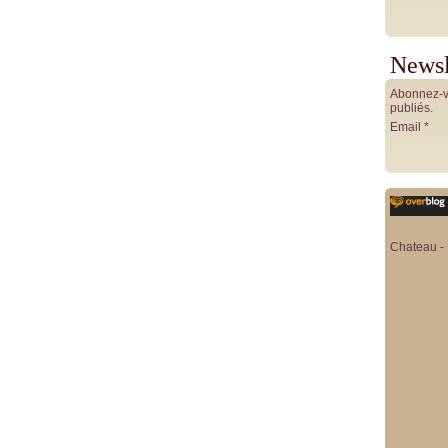
Newsl
Abonnez-vo
publiés.
Email
Chateau - 