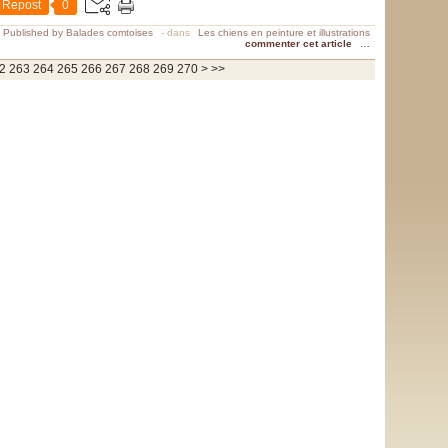
Repost
0
Published by Balades comtoises
-
dans
Les chiens en peinture et illustrations
commenter cet article
…
280
290
300
400
500
600
700
800
900
1000
1100
1200
1300
1400
1500
1600
1700
1800
1900
2000
2100
2200
2300
2400
2500
2600
2700
2800
2900
3000
3100
3200
3300
3400
3500
3600
3700
2
263
264
265
266
267
268
269
270
>
>>