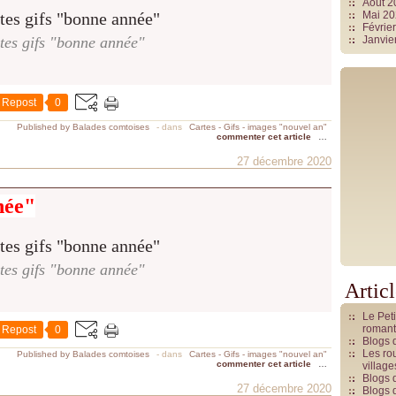
Août 
Mai 2
Févrie
tes gifs "bonne année"
Janvie
Repost
0
Published by Balades comtoises
-
dans
Cartes - Gifs - images "nouvel an"
commenter cet article
…
27 décembre 2020
née"
tes gifs "bonne année"
Artic
Le Pet
romant
Repost
0
Blogs 
Les rou
Published by Balades comtoises
-
dans
Cartes - Gifs - images "nouvel an"
commenter cet article
…
villag
Blogs 
27 décembre 2020
Blogs 