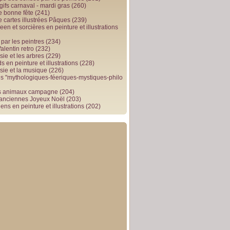
gifs carnaval - mardi gras
(260)
e bonne fête
(241)
e cartes illustrées Pâques
(239)
en et sorcières en peinture et illustrations
par les peintres
(234)
alentin retro
(232)
ie et les arbres
(229)
 en peinture et illustrations
(228)
sie et la musique
(226)
 "mythologiques-féeriques-mystiques-philo
s animaux campagne
(204)
 anciennes Joyeux Noël
(203)
ens en peinture et illustrations
(202)