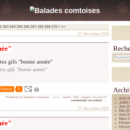
280
290
300
400
500
600
700
800
900
1000
1100
1200
1300
1400
1500
1600
1700
1800
1900
2000
2100
2200
2300
2400
2500
2600
2700
2800
2900
3000
3100
3200
3300
3400
3500
3600
3700
2
263
264
265
266
267
268
269
270
>
>>
27 décembre 2020
née"
Reche
tes gifs "bonne année"
Archi
Repost
0
Published by Balades comtoises
-
dans
Cartes - Gifs - images "nouvel an"
Août 
commenter cet article
…
Juille
Juin 2
27 décembre 2020
Mai 2
Avril 
Mars 
née"
Févrie
Décem