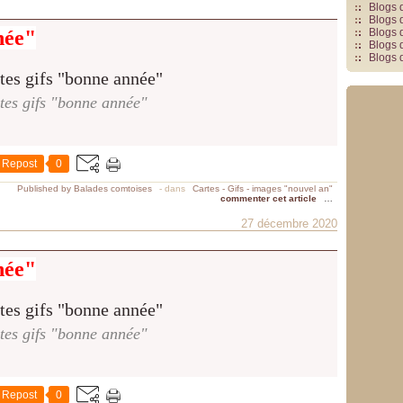
Blogs 
Blogs 
née"
Blogs 
Blogs 
Blogs 
tes gifs "bonne année"
Repost
0
Published by Balades comtoises
-
dans
Cartes - Gifs - images "nouvel an"
commenter cet article
…
27 décembre 2020
née"
tes gifs "bonne année"
Repost
0