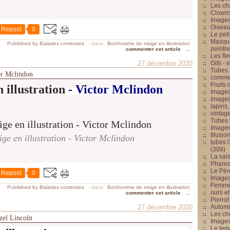
Les cha
Clowns
Images
Oiseau
Repost
0
Le peti
Masque
Published by Balades comtoises
-
dans
Bonhomme de neige en illustration
peintr
commenter cet article
…
Les fle
27 décembre 2020
Gifs -
Tubes -
or Mclindon
commed
Fruits 
n illustration
- Victor Mclindon
Images
Images
lapins,
vintage
Tubes 
Image
Illusio
e en illustration - Victor Mclindon
tubes G
(309)
La sai
Phares
Le Père
Repost
0
Images
Femme 
Published by Balades comtoises
-
dans
Bonhomme de neige en illustration
ours et
commenter cet article
…
Pierrot
27 décembre 2020
Automn
Les ch
azel Lincoln
Image
Le tem