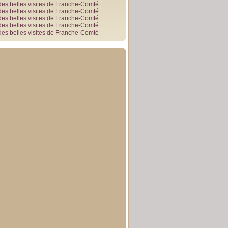
des belles visites de Franche-Comté
des belles visites de Franche-Comté
des belles visites de Franche-Comté
des belles visites de Franche-Comté
des belles visites de Franche-Comté