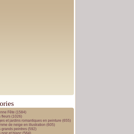
ories
onne Fête
(1584)
 fleurs
(1026)
es et jardins romantiques en peinture
(655)
me de neige en illustration
(605)
 grands peintres
(592)
 noir et blanc
(564)