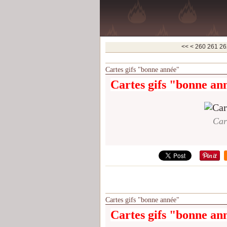
200
210
220
230
240
250
<<
<
260
261
26
Cartes gifs "bonne année"
Cartes gifs "bonne an
Car
Cartes gifs "bonne année"
Cartes gifs "bonne an