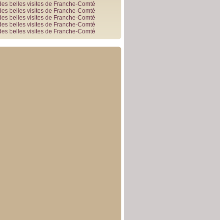
des belles visites de Franche-Comté
des belles visites de Franche-Comté
des belles visites de Franche-Comté
des belles visites de Franche-Comté
des belles visites de Franche-Comté