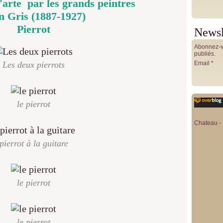
arte par les grands peintres
n Gris (1887-1927)
Pierrot
Newsl
Abonnez-vo
publiés.
Les deux pierrots
Email
le pierrot
Chateau - 
pierrot à la guitare
le pierrot
le pierrot