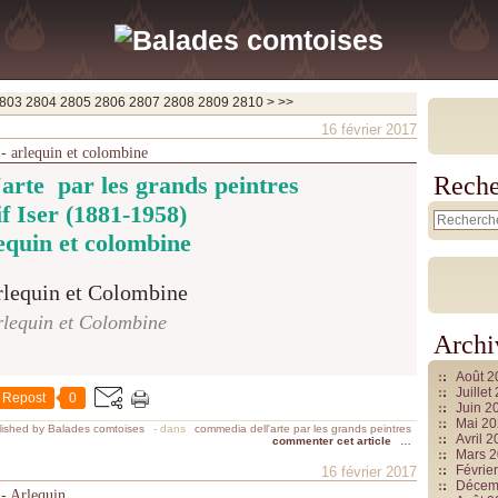
2820
2830
2840
2850
2860
2870
2880
2890
2900
3000
3100
3200
3300
3400
3500
3600
3700
803
2804
2805
2806
2807
2808
2809
2810
>
>>
16 février 2017
 - arlequin et colombine
arte par les grands peintres
Reche
if Iser (1881-1958)
equin et colombine
rlequin et Colombine
Archi
Août 
Juille
Repost
0
Juin 2
Mai 2
ished by Balades comtoises
-
dans
commedia dell'arte par les grands peintres
Avril 
commenter cet article
…
Mars 
Févrie
16 février 2017
Décem
 - Arlequin