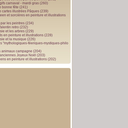
gifs carnaval - mardi gras
(260)
e bonne fête
(241)
e cartes illustrées Pâques
(239)
en et sorcières en peinture et illustrations
par les peintres
(234)
alentin retro
(232)
ie et les arbres
(229)
 en peinture et illustrations
(228)
sie et la musique
(226)
 "mythologiques-féeriques-mystiques-philo
s animaux campagne
(204)
 anciennes Joyeux Noël
(203)
ens en peinture et illustrations
(202)