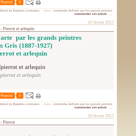
Repost
0
ished by Balades comtoises
-
dans
commedia dell'arte par les grands peintres
commenter cet article
…
16 février 2017
- Pierrot et arlequin
arte par les grands peintres
n Gris (1887-1927)
errot et arlequin
pierrot et arlequin
Repost
0
ished by Balades comtoises
-
dans
commedia dell'arte par les grands peintres
commenter cet article
…
16 février 2017
- Pierrot