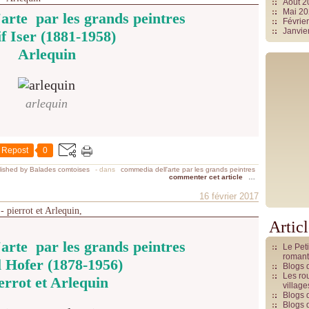
Août 
Mai 2
arte par les grands peintres
Févrie
Janvie
if Iser (1881-1958)
Arlequin
arlequin
Repost
0
ished by Balades comtoises
-
dans
commedia dell'arte par les grands peintres
commenter cet article
…
16 février 2017
- pierrot et Arlequin,
Artic
arte par les grands peintres
Le Pet
romant
 Hofer (1878-1956)
Blogs 
Les rou
errot et Arlequin
villag
Blogs 
Blogs 