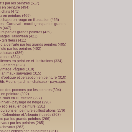
ts par les peintres
(517)
 en peinture
(494)
 chats
(471)
x en peinture
(469)
t chaperon rouge en illustration
(465)
s - Carnaval - mardi-gras par les grands
es
(447)
urs par les grands peintres
(439)
 images Halloween
(421)
 gifs fleurs
(411)
ia dell'arte par les grands peintres
(405)
d'été par les peintres
(402)
 oiseaux
(386)
 roses
(384)
 lièvres en peinture et illustrations
(334)
 - enfants
(328)
vintage Pâques
(319)
s animaux sauvages
(315)
n d'optique et perception en peinture
(310)
ifs Fleurs - jardins - chateaux - paysages
son des pommes par les peintres
(304)
 en peinture
(302)
 Noël en illustration
(297)
 hiver - paysage de neige
(290)
et oiseau en peinture
(281)
 oursons en peinture et illustrations
(276)
 - Colombine et Arlequin illustrés
(268)
e par les grands peintres
(266)
evaux par les peintres
(265)
s chevaux
(263)
ps des cerises par les peintres
(261)