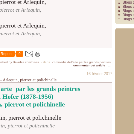
Blogs 
Blogs 
pierrot et Arlequin,
Blogs 
Blogs 
Blogs 
pierrot et Arlequin,
Repost
0
ished by Balades comtoises
-
dans
commedia dell'arte par les grands peintres
commenter cet article
…
16 février 2017
- Arlequin, pierrot et polichinelle
arte par les grands peintres
 Hofer (1878-1956)
 pierrot et polichinelle
in, pierrot et polichinelle