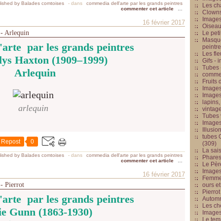
ished by Balades comtoises
-
dans
commedia dell'arte par les grands peintres
Les cha
commenter cet article
…
Clowns
Images
16 février 2017
Oiseau
 - Arlequin
Le peti
Masque
arte par les grands peintres
peintr
Les fle
lys Haxton (1909–1999)
Gifs -
Tubes -
Arlequin
commed
Fruits 
Images
Images
lapins,
arlequin
vintage
Tubes 
Image
Illusio
tubes G
Repost
0
(309)
La sai
ished by Balades comtoises
-
dans
commedia dell'arte par les grands peintres
Phares
commenter cet article
…
Le Père
Images
16 février 2017
Femme 
- Pierrot
ours et
Pierrot
arte par les grands peintres
Automn
Les ch
ie Gunn (1863-1930)
Image
Le tem