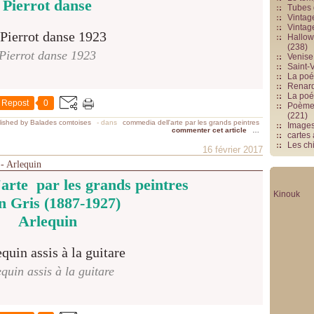
Pierrot danse
Tubes 
Vintag
Vintag
Hallowe
(238)
Pierrot danse 1923
Venise 
Saint-V
La poés
Renards
La poé
Repost
0
Poèmes
(221)
ished by Balades comtoises
-
dans
commedia dell'arte par les grands peintres
Image
commenter cet article
…
cartes
Les chi
16 février 2017
 - Arlequin
arte par les grands peintres
Kinouk
n Gris (1887-1927)
Arlequin
equin assis à la guitare