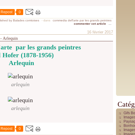
Repost
0
ished by Balades comtoises
-
dans
commedia dell'arte par les grands peintres
commenter cet article
…
16 février 2017
 - Arlequin
arte par les grands peintres
 Hofer (1878-1956)
Arlequin
arlequin
Catég
arlequin
Gifs B
Images
Paysag
Bonhom
Repost
0
Images
Images