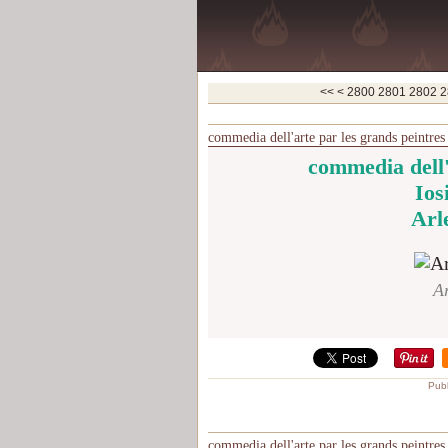
<<
<
2800
2801
2802
2
commedia dell'arte par les grands peintres
commedia dell'
Ios
Arl
A
Publ
commedia dell'arte par les grands peintres