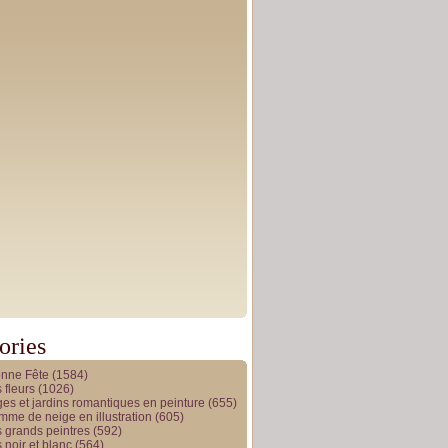
ories
onne Fête
(1584)
 fleurs
(1026)
es et jardins romantiques en peinture
(655)
me de neige en illustration
(605)
 grands peintres
(592)
 noir et blanc
(564)