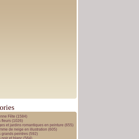
ories
onne Fête
(1584)
 fleurs
(1026)
es et jardins romantiques en peinture
(655)
me de neige en illustration
(605)
 grands peintres
(592)
 noir et blanc
(564)