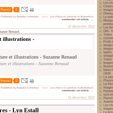
Les cha
Clowns
Repost
0
Images
Oiseau
Published by Balades comtoises
-
dans
Les chiens en peinture et illustrations
Le peti
commenter cet article
…
Masque
peintr
16 décembre 2020
Les fle
Gifs -
Suzanne Renaud
Tubes -
 illustrations -
commed
Fruits 
Images
Images
lapins,
vintage
Tubes 
ture et illustrations - Suzanne Renaud
Image
Illusio
tubes G
(309)
La sai
Phares
Repost
0
Le Père
Images
Published by Balades comtoises
-
dans
Les chiens en peinture et illustrations
commenter cet article
…
Femme 
ours et
16 décembre 2020
Pierrot
Automn
Les ch
res - Lyn Estall
Image
Le tem