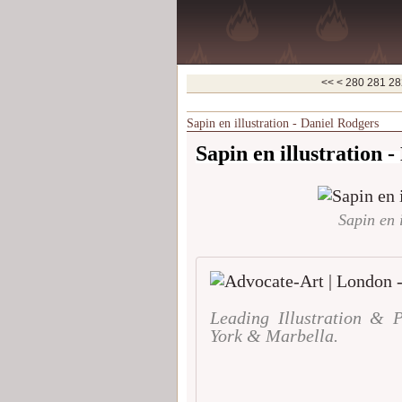
200
210
220
230
240
250
260
270
<<
<
280
281
28
Sapin en illustration - Daniel Rodgers
Sapin en illustration -
Sapin en 
Leading Illustration & 
York & Marbella.