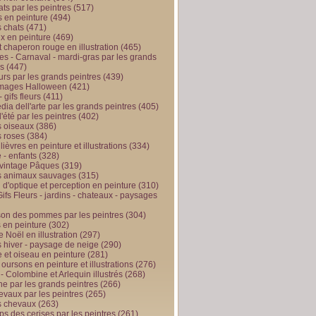
ts par les peintres
(517)
 en peinture
(494)
 chats
(471)
x en peinture
(469)
t chaperon rouge en illustration
(465)
s - Carnaval - mardi-gras par les grands
es
(447)
urs par les grands peintres
(439)
 images Halloween
(421)
 gifs fleurs
(411)
ia dell'arte par les grands peintres
(405)
d'été par les peintres
(402)
 oiseaux
(386)
 roses
(384)
 lièvres en peinture et illustrations
(334)
 - enfants
(328)
vintage Pâques
(319)
s animaux sauvages
(315)
n d'optique et perception en peinture
(310)
ifs Fleurs - jardins - chateaux - paysages
son des pommes par les peintres
(304)
 en peinture
(302)
 Noël en illustration
(297)
 hiver - paysage de neige
(290)
et oiseau en peinture
(281)
 oursons en peinture et illustrations
(276)
 - Colombine et Arlequin illustrés
(268)
e par les grands peintres
(266)
evaux par les peintres
(265)
s chevaux
(263)
ps des cerises par les peintres
(261)