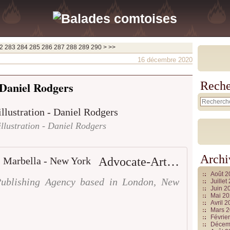
300
400
500
600
700
800
900
1000
1100
1200
1300
1400
1500
1600
1700
1800
1900
2000
2100
2200
2300
2400
2500
2600
2700
2800
2900
3000
3100
3200
3300
3400
3500
3600
3700
2
283
284
285
286
287
288
289
290
>
>>
16 décembre 2020
Daniel Rodgers
Reche
illustration - Daniel Rodgers
Archi
Advocate-Art | London - Marbella - New York
Août 
Publishing Agency based in London, New
Juille
Juin 2
Mai 2
Avril 
Mars 
Févrie
Décem