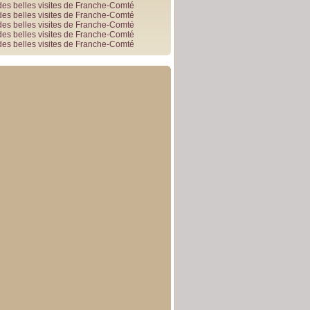
des belles visites de Franche-Comté
des belles visites de Franche-Comté
des belles visites de Franche-Comté
des belles visites de Franche-Comté
des belles visites de Franche-Comté