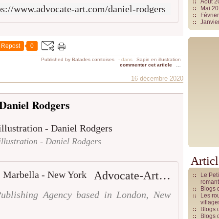
Août 
ps://www.advocate-art.com/daniel-rodgers
Mai 2
Févrie
Janvie
Repost
0
Published by Balades comtoises
-
dans
Sapin en illustration
commenter cet article
…
16 décembre 2020
Daniel Rodgers
illustration - Daniel Rodgers
Artic
Advocate-Art | London - Marbella - New York
Le Pet
romant
Blogs 
Publishing Agency based in London, New
Les rou
villag
Blogs 
Blogs 