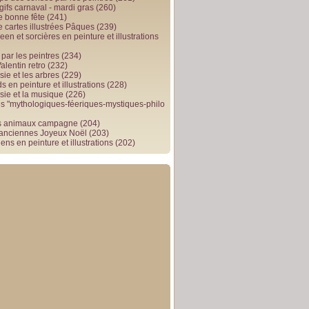
gifs carnaval - mardi gras
(260)
e bonne fête
(241)
e cartes illustrées Pâques
(239)
en et sorcières en peinture et illustrations
par les peintres
(234)
alentin retro
(232)
ie et les arbres
(229)
 en peinture et illustrations
(228)
sie et la musique
(226)
 "mythologiques-féeriques-mystiques-philo
s animaux campagne
(204)
 anciennes Joyeux Noël
(203)
ens en peinture et illustrations
(202)