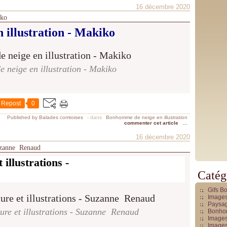
16 décembre 2020
iko
n illustration
- Makiko
neige en illustration - Makiko
Repost
0
Published by Balades comtoises
-
dans
Bonhomme de neige en illustration
commenter cet article
…
16 décembre 2020
Suzanne Renaud
 illustrations -
Catég
Gifs B
Images
Paysag
ture et illustrations - Suzanne Renaud
Bonhom
Images
Images