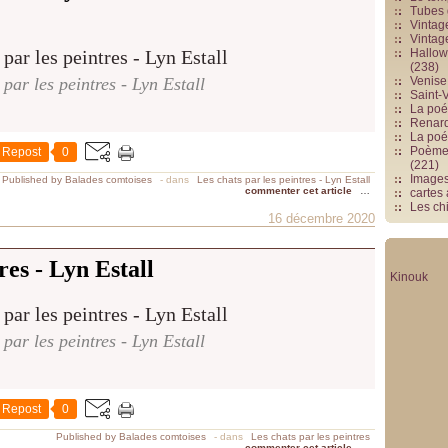
Tubes 
Vintag
Vintag
Hallowe
(238)
 par les peintres - Lyn Estall
Venise 
Saint-V
La poés
Renards
La poé
Poèmes
Repost
0
(221)
Image
Published by Balades comtoises
-
dans
Les chats par les peintres - Lyn Estall
commenter cet article
…
cartes
Les chi
16 décembre 2020
res - Lyn Estall
Kinouk
 par les peintres - Lyn Estall
Repost
0
Published by Balades comtoises
-
dans
Les chats par les peintres
commenter cet article
…