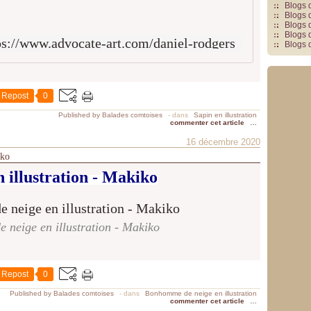
Blogs 
Blogs 
Blogs 
Blogs 
ps://www.advocate-art.com/daniel-rodgers
Blogs 
Repost
0
Published by Balades comtoises
-
dans
Sapin en illustration
commenter cet article
…
16 décembre 2020
iko
n illustration
- Makiko
neige en illustration - Makiko
Repost
0
Published by Balades comtoises
-
dans
Bonhomme de neige en illustration
commenter cet article
…