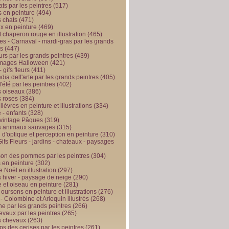
ts par les peintres
(517)
 en peinture
(494)
 chats
(471)
x en peinture
(469)
t chaperon rouge en illustration
(465)
s - Carnaval - mardi-gras par les grands
es
(447)
urs par les grands peintres
(439)
 images Halloween
(421)
 gifs fleurs
(411)
ia dell'arte par les grands peintres
(405)
d'été par les peintres
(402)
 oiseaux
(386)
 roses
(384)
 lièvres en peinture et illustrations
(334)
 - enfants
(328)
vintage Pâques
(319)
s animaux sauvages
(315)
n d'optique et perception en peinture
(310)
ifs Fleurs - jardins - chateaux - paysages
son des pommes par les peintres
(304)
 en peinture
(302)
 Noël en illustration
(297)
 hiver - paysage de neige
(290)
et oiseau en peinture
(281)
 oursons en peinture et illustrations
(276)
 - Colombine et Arlequin illustrés
(268)
e par les grands peintres
(266)
evaux par les peintres
(265)
s chevaux
(263)
ps des cerises par les peintres
(261)