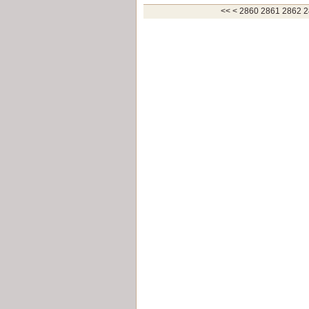
2800
2810
2820
2830
2840
2850
<<
<
2860
2861
2862
2