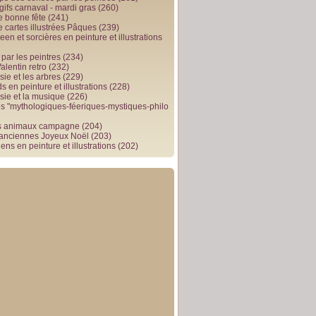
gifs carnaval - mardi gras
(260)
e bonne fête
(241)
e cartes illustrées Pâques
(239)
en et sorcières en peinture et illustrations
par les peintres
(234)
alentin retro
(232)
ie et les arbres
(229)
 en peinture et illustrations
(228)
sie et la musique
(226)
 "mythologiques-féeriques-mystiques-philo
s animaux campagne
(204)
 anciennes Joyeux Noël
(203)
ens en peinture et illustrations
(202)