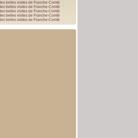
des belles visites de Franche-Comté
des belles visites de Franche-Comté
des belles visites de Franche-Comté
des belles visites de Franche-Comté
des belles visites de Franche-Comté