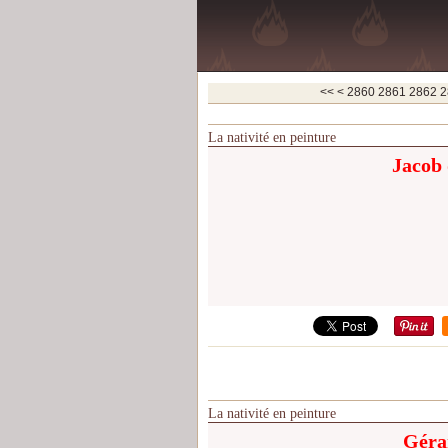
2800
2810
2820
2830
2840
2850
<<
<
2860
2861
2862
2
La nativité en peinture
Jacob 
La nativité en peinture
Géra