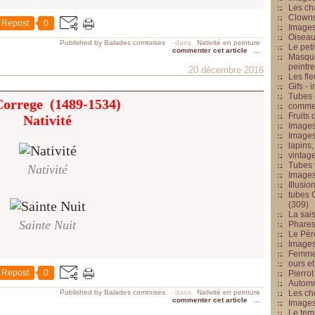
Les cha
Clowns
Repost
0
Images
Oiseau
Published by Balades comtoises
-
dans
Nativité en peinture
Le peti
commenter cet article
…
Masque
peintr
20 décembre 2016
Les fle
Gifs -
Tubes -
Correge (1489-1534)
commed
Fruits 
Nativité
Images
Images
lapins,
vintage
Tubes 
Nativité
Image
Illusio
tubes G
(309)
La sai
Sainte Nuit
Phares
Le Père
Images
Femme 
ours et
Repost
0
Pierrot
Automn
Published by Balades comtoises
-
dans
Nativité en peinture
Les ch
commenter cet article
…
Image
Le tem