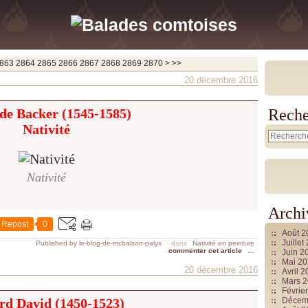
2880
2890
2900
3000
3100
3200
3300
3400
3500
3600
3700
863
2864
2865
2866
2867
2868
2869
2870
>
>>
20 décembre 2016
de Backer (1545-1585)
Reche
Nativité
Nativité
Archi
Repost
0
Août 
Juille
Published by le-blog-de-mcbalson-palys
-
dans
Nativité en peinture
commenter cet article
…
Juin 2
Mai 2
20 décembre 2016
Avril 
Mars 
Févrie
rd David (1450-1523)
Décem