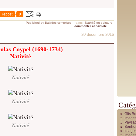
Repost
0
Published by Balades comtoises
-
dans
Nativité en peinture
commenter cet article
…
20 décembre 2016
colas Coypel (1690-1734)
Nativité
Nativité
Nativité
Catég
Gifs B
Images
Paysag
Nativité
Bonhom
Images
Images