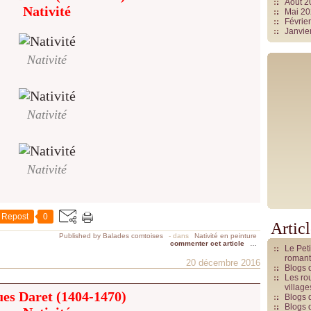
Août 
Nativité
Mai 2
Févrie
Janvie
Nativité
Nativité
Nativité
Repost
0
Artic
Published by Balades comtoises
-
dans
Nativité en peinture
commenter cet article
…
Le Pet
romant
20 décembre 2016
Blogs 
Les rou
villag
es Daret (1404-1470)
Blogs 
Blogs 