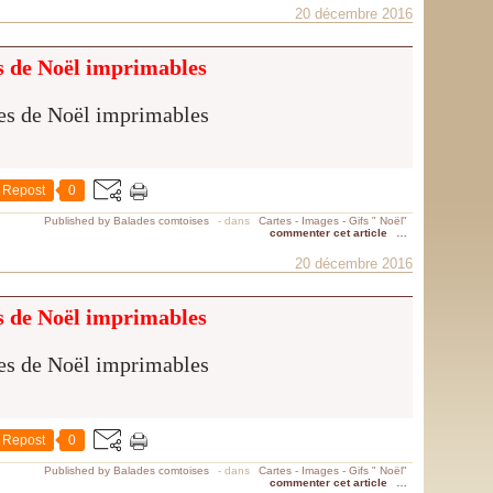
20 décembre 2016
s de Noël imprimables
Repost
0
Published by Balades comtoises
-
dans
Cartes - Images - Gifs " Noël"
commenter cet article
…
20 décembre 2016
s de Noël imprimables
Repost
0
Published by Balades comtoises
-
dans
Cartes - Images - Gifs " Noël"
commenter cet article
…