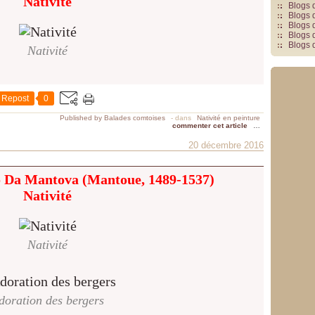
Nativité
Blogs 
Blogs 
Blogs 
Blogs 
Blogs 
Nativité
Repost
0
Published by Balades comtoises
-
dans
Nativité en peinture
commenter cet article
…
20 décembre 2016
 Da Mantova (Mantoue, 1489-1537)
Nativité
Nativité
doration des bergers