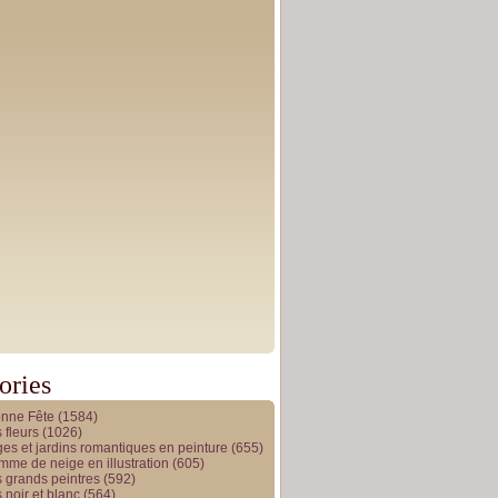
ories
onne Fête
(1584)
 fleurs
(1026)
es et jardins romantiques en peinture
(655)
me de neige en illustration
(605)
 grands peintres
(592)
 noir et blanc
(564)