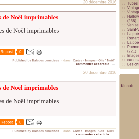
20 décembre 2016
Tubes 
Vintag
Vintag
s de Noël imprimables
Hallowe
(238)
Venise 
Saint-V
La poés
Renards
La poé
Poèmes
(221)
Repost
0
Image
cartes
Published by Balades comtoises
-
dans
Cartes - Images - Gifs " Noël"
commenter cet article
…
Les chi
20 décembre 2016
Kinouk
s de Noël imprimables
Repost
0
Published by Balades comtoises
-
dans
Cartes - Images - Gifs " Noël"
commenter cet article
…