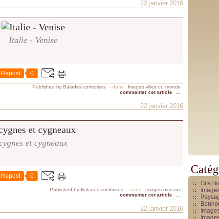
22 janvier 2016
Italie - Venise
Repost
0
Published by Balades comtoises
-
dans
Images villes du monde
commenter cet article
…
22 janvier 2016
cygnes et cygneaux
Catég
Repost
0
Gifs B
Published by Balades comtoises
-
dans
Images oiseaux
Images
commenter cet article
…
Paysag
Bonhom
22 janvier 2016
Images
Images