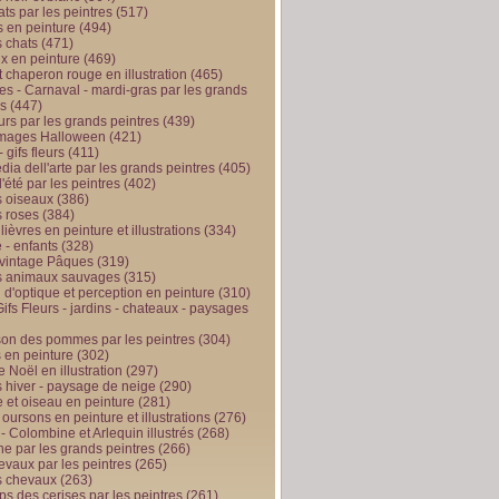
ts par les peintres
(517)
 en peinture
(494)
 chats
(471)
x en peinture
(469)
t chaperon rouge en illustration
(465)
s - Carnaval - mardi-gras par les grands
es
(447)
urs par les grands peintres
(439)
 images Halloween
(421)
 gifs fleurs
(411)
ia dell'arte par les grands peintres
(405)
d'été par les peintres
(402)
 oiseaux
(386)
 roses
(384)
 lièvres en peinture et illustrations
(334)
 - enfants
(328)
vintage Pâques
(319)
s animaux sauvages
(315)
n d'optique et perception en peinture
(310)
ifs Fleurs - jardins - chateaux - paysages
son des pommes par les peintres
(304)
 en peinture
(302)
 Noël en illustration
(297)
 hiver - paysage de neige
(290)
et oiseau en peinture
(281)
 oursons en peinture et illustrations
(276)
 - Colombine et Arlequin illustrés
(268)
e par les grands peintres
(266)
evaux par les peintres
(265)
s chevaux
(263)
ps des cerises par les peintres
(261)