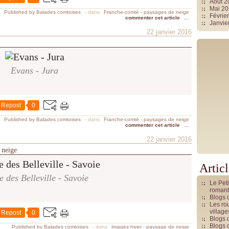
Août 
Mai 2
Published by Balades comtoises
-
dans
Franche-comté - paysages de neige
Févrie
commenter cet article
…
Janvie
22 janvier 2016
Evans - Jura
Repost
0
Published by Balades comtoises
-
dans
Franche-comté - paysages de neige
commenter cet article
…
22 janvier 2016
 neige
Artic
e des Belleville - Savoie
Le Pet
romant
Blogs 
Les rou
villag
Repost
0
Blogs 
Blogs 
Published by Balades comtoises
-
dans
Images hiver - paysage de neige