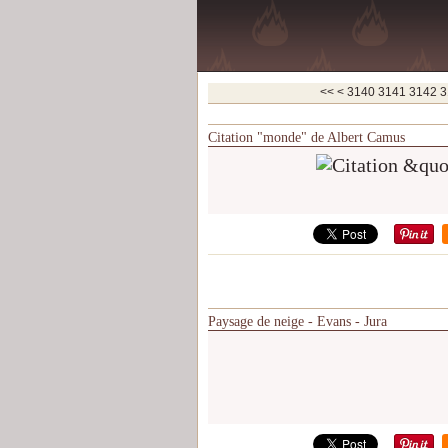
3100
3110
3120
3130
<<
<
3140
3141
3142
3
Citation "monde" de Albert Camus
Paysage de neige - Evans - Jura