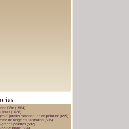
ories
onne Fête
(1584)
 fleurs
(1026)
es et jardins romantiques en peinture
(655)
me de neige en illustration
(605)
 grands peintres
(592)
 noir et blanc
(564)