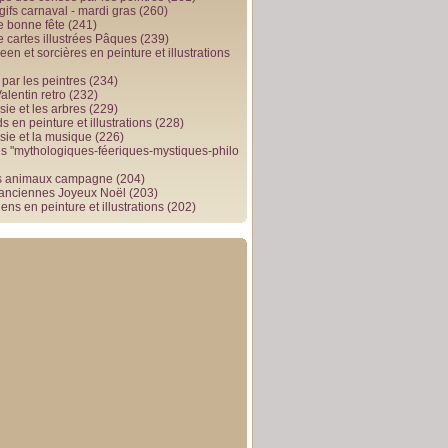
gifs carnaval - mardi gras
(260)
e bonne fête
(241)
e cartes illustrées Pâques
(239)
en et sorcières en peinture et illustrations
par les peintres
(234)
alentin retro
(232)
ie et les arbres
(229)
 en peinture et illustrations
(228)
sie et la musique
(226)
 "mythologiques-féeriques-mystiques-philo
s animaux campagne
(204)
 anciennes Joyeux Noël
(203)
ens en peinture et illustrations
(202)