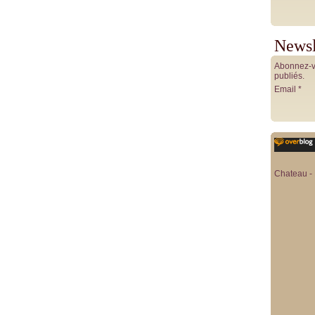
Newsl
Abonnez-vo
publiés.
Email
Chateau - 