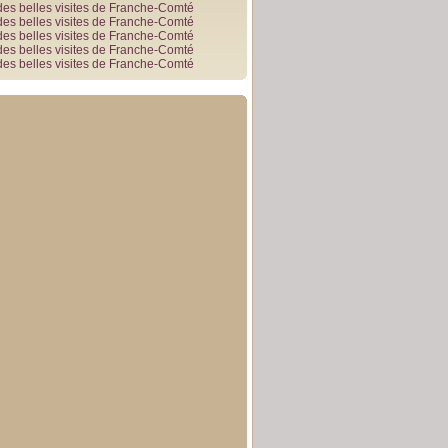
des belles visites de Franche-Comté
des belles visites de Franche-Comté
des belles visites de Franche-Comté
des belles visites de Franche-Comté
des belles visites de Franche-Comté