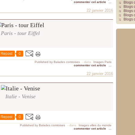
commenter cet article
…
Blogs 
Blogs 
22 janvier 2016
Blogs 
Blogs 
Blogs 
Paris - tour Eiffel
Repost
0
Published by Balades comtoises
-
dans
Images Paris
commenter cet article
…
22 janvier 2016
Italie - Venise
Repost
0
Published by Balades comtoises
-
dans
Images villes du monde
commenter cet article
…