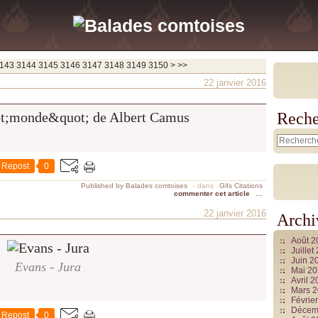
3160
3170
3180
3190
3200
3300
3400
3500
3600
3700
143
3144
3145
3146
3147
3148
3149
3150
>
>>
22 janvier 2016
Reche
Repost
0
Published by Balades comtoises
-
dans
Gifs Citations
commenter cet article
…
22 janvier 2016
Archi
Août 
Juille
Juin 2
Evans - Jura
Mai 2
Avril 
Mars 
Févrie
Décem
Repost
0