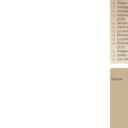
Tubes 
Vintag
Vintag
Hallowe
(238)
Venise 
Saint-V
La poés
Renards
La poé
Poèmes
(221)
Image
cartes
Les chi
Kinouk