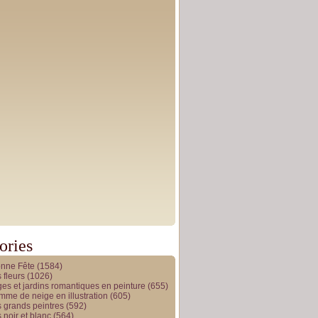
ories
onne Fête
(1584)
 fleurs
(1026)
es et jardins romantiques en peinture
(655)
me de neige en illustration
(605)
 grands peintres
(592)
 noir et blanc
(564)