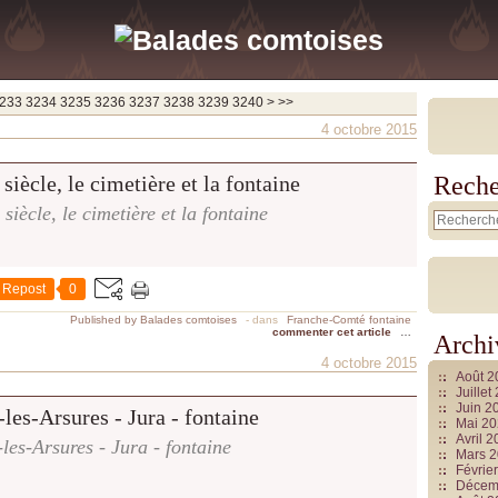
3250
3260
3270
3280
3290
3300
3400
3500
3600
3700
233
3234
3235
3236
3237
3238
3239
3240
>
>>
4 octobre 2015
Reche
 siècle, le cimetière et la fontaine
Repost
0
Published by Balades comtoises
-
dans
Franche-Comté fontaine
commenter cet article
…
Archi
4 octobre 2015
Août 
Juille
Juin 2
Mai 2
Avril 
les-Arsures - Jura - fontaine
Mars 
Févrie
Décem