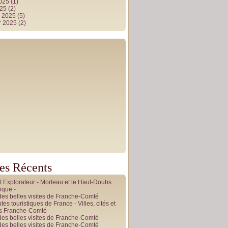
2025
(1)
025
(2)
r 2025
(5)
r 2025
(2)
les Récents
du bois, la vigne de Pasteur (Montigny-les-Arsu
it Explorateur - Morteau et le Haut-Doubs
ique -
des belles visites de Franche-Comté
tes touristiques de France - Villes, cités et
es Franche-Comté
des belles visites de Franche-Comté
des belles visites de Franche-Comté