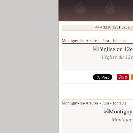
3200
3210
3220
<<
<
3230
3231
3232
3
Montigny-les-Arsures - Jura - fontaine
l'église du 12e
Montigny-les-Arsures - Jura - fontaine
Montigny-