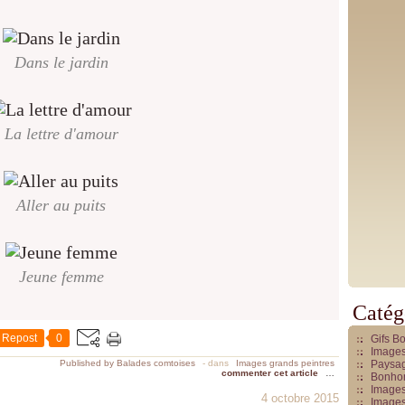
c
o
n
t
Dans le jardin
r
e
l
La lettre d'amour
a
r
a
g
Aller au puits
e
a
c
h
Jeune femme
e
t
Catég
a
i
Repost
0
Gifs B
t
Images
Published by Balades comtoises
-
dans
Images grands peintres
Paysag
e
commenter cet article
…
Bonhom
n
Images
4 octobre 2015
Images