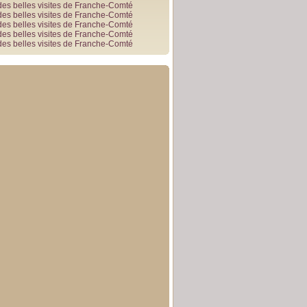
des belles visites de Franche-Comté
des belles visites de Franche-Comté
des belles visites de Franche-Comté
des belles visites de Franche-Comté
des belles visites de Franche-Comté