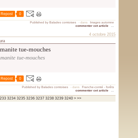
r
d
d
Repost
0
'
Published by Balades comtoises
-
dans
Images automne
A
commenter cet article
…
r
4 octobre 2015
b
ura
o
i
s
manite tue-mouches
d
a
n
Repost
0
s
l
Published by Balades comtoises
-
dans
Franche-comté - forêts
commenter cet article
…
e
3250
3260
3270
3280
3290
3300
3400
3500
3600
3700
233
3234
3235
3236
3237
3238
3239
3240
>
>>
J
u
r
a
,
e
n