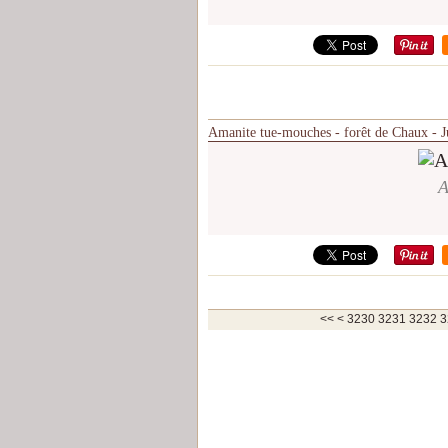
Amanite tue-mouches - forêt de Chaux - J
A
3200
3210
3220
<<
<
3230
3231
3232
3