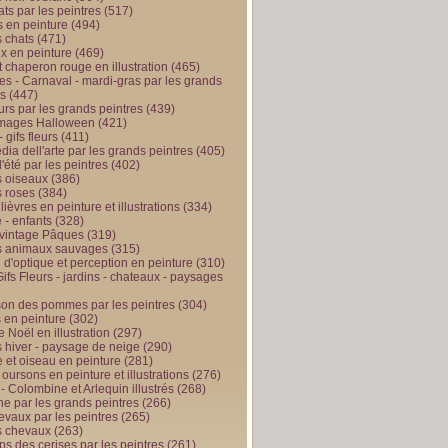
ts par les peintres
(517)
 en peinture
(494)
 chats
(471)
x en peinture
(469)
t chaperon rouge en illustration
(465)
s - Carnaval - mardi-gras par les grands
es
(447)
urs par les grands peintres
(439)
 images Halloween
(421)
 gifs fleurs
(411)
ia dell'arte par les grands peintres
(405)
d'été par les peintres
(402)
 oiseaux
(386)
 roses
(384)
 lièvres en peinture et illustrations
(334)
 - enfants
(328)
vintage Pâques
(319)
s animaux sauvages
(315)
n d'optique et perception en peinture
(310)
ifs Fleurs - jardins - chateaux - paysages
son des pommes par les peintres
(304)
 en peinture
(302)
 Noël en illustration
(297)
 hiver - paysage de neige
(290)
et oiseau en peinture
(281)
 oursons en peinture et illustrations
(276)
 - Colombine et Arlequin illustrés
(268)
e par les grands peintres
(266)
evaux par les peintres
(265)
s chevaux
(263)
ps des cerises par les peintres
(261)