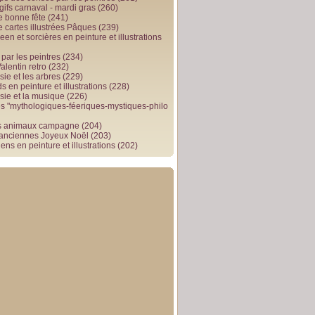
gifs carnaval - mardi gras
(260)
e bonne fête
(241)
e cartes illustrées Pâques
(239)
en et sorcières en peinture et illustrations
par les peintres
(234)
alentin retro
(232)
ie et les arbres
(229)
 en peinture et illustrations
(228)
sie et la musique
(226)
 "mythologiques-féeriques-mystiques-philo
s animaux campagne
(204)
 anciennes Joyeux Noël
(203)
ens en peinture et illustrations
(202)