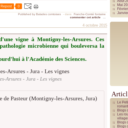
Août 
Mai 2
Repost
0
Févrie
Janvie
Published by Balades comtoises
-
dans
Franche-Comté fontaine
commenter cet article
…
4 octobre 2015
 d'une vigne à Montigny-les-Arsures. Ces
pathologie microbienne qui bouleversa la
ourd'hui à l'Académie des Sciences.
es-Arsures - Jura - Les vignes
Artic
Maladie 
Le Pet
romant
P
Blogs 
Les rou
a
villag
s
Blogs 
t
Blogs 