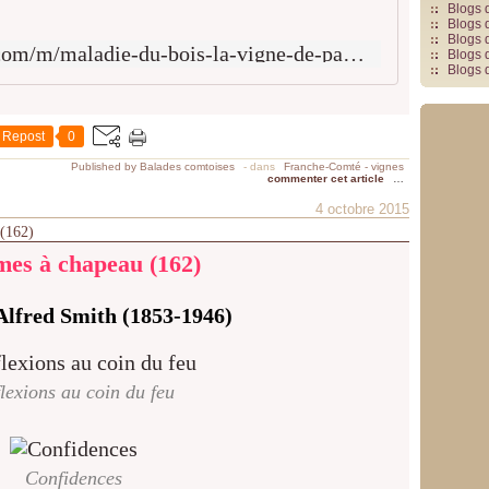
Blogs 
e
Blogs 
u
Blogs 
http://www.dico-du-vin.com/m/maladie-du-bois-la-vigne-de-pasteur-montigny-les-arsures-jura-site-pilote/
Blogs 
r
Blogs 
l
'
i
Repost
0
n
v
Published by Balades comtoises
-
dans
Franche-Comté - vignes
commenter cet article
…
e
4 octobre 2015
n
 (162)
t
e
es à chapeau (162)
u
r
Alfred Smith (1853-1946)
d
u
v
a
lexions au coin du feu
c
c
i
n
Confidences