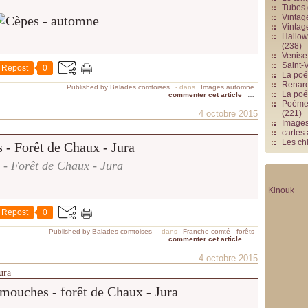
d
Tubes 
Vintag
e
Vintag
v
Hallowe
(238)
i
Venise 
g
Saint-V
Repost
0
n
La poés
Renards
Published by Balades comtoises
-
dans
Images automne
e
La poé
commenter cet article
…
s
Poèmes
4 octobre 2015
(221)
s
Image
i
cartes
Les chi
t
u
 - Forêt de Chaux - Jura
é
e
Kinouk
à
Repost
0
2
k
Published by Balades comtoises
-
dans
Franche-comté - forêts
commenter cet article
…
m
a
4 octobre 2015
u
ura
n
o