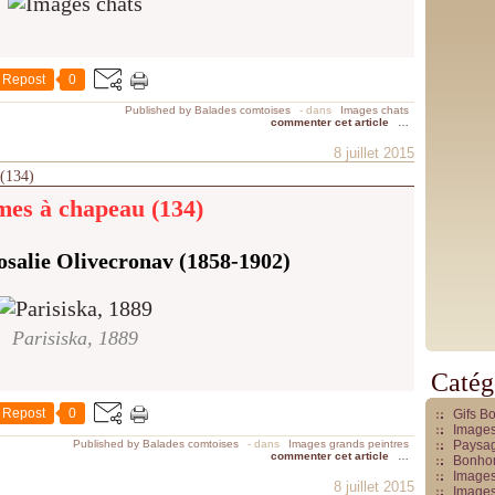
Repost
0
Published by Balades comtoises
-
dans
Images chats
commenter cet article
…
8 juillet 2015
 (134)
es à chapeau (134)
osalie Olivecronav (1858-1902)
Parisiska, 1889
Catég
Repost
0
Gifs B
Images
Published by Balades comtoises
-
dans
Images grands peintres
Paysag
commenter cet article
…
Bonhom
Images
8 juillet 2015
Images