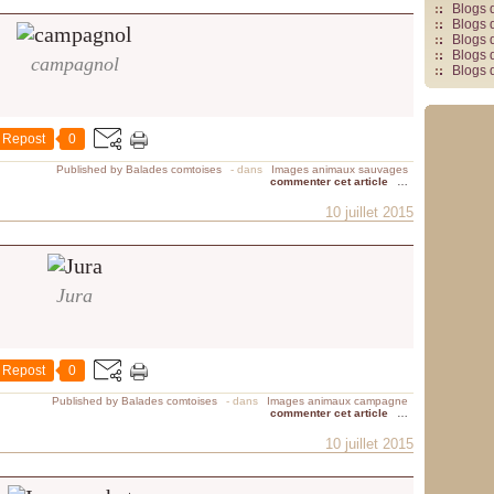
Blogs 
Blogs 
Blogs 
Blogs 
campagnol
Blogs 
Repost
0
Published by Balades comtoises
-
dans
Images animaux sauvages
commenter cet article
…
10 juillet 2015
Jura
Repost
0
Published by Balades comtoises
-
dans
Images animaux campagne
commenter cet article
…
10 juillet 2015