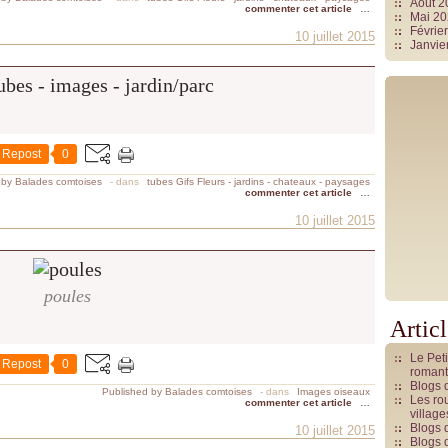
Août 
commenter cet article
…
Mai 2
Févrie
10 juillet 2015
Janvie
Repost
0
 by Balades comtoises
-
dans
tubes Gifs Fleurs - jardins - chateaux - paysages
commenter cet article
…
10 juillet 2015
poules
Artic
Le Pet
Repost
0
romant
Blogs 
Published by Balades comtoises
-
dans
Images oiseaux
Les rou
commenter cet article
…
villag
Blogs 
10 juillet 2015
Blogs 