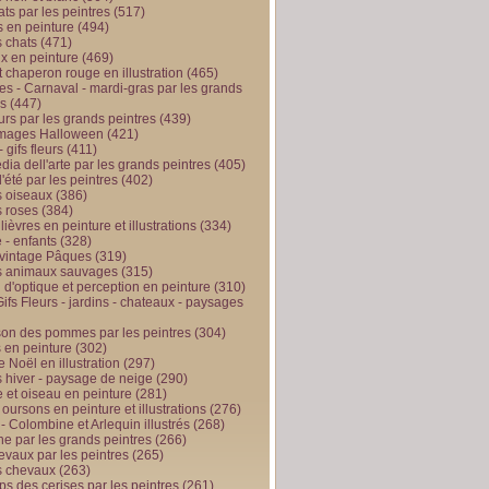
ts par les peintres
(517)
 en peinture
(494)
 chats
(471)
x en peinture
(469)
t chaperon rouge en illustration
(465)
s - Carnaval - mardi-gras par les grands
es
(447)
urs par les grands peintres
(439)
 images Halloween
(421)
 gifs fleurs
(411)
ia dell'arte par les grands peintres
(405)
d'été par les peintres
(402)
 oiseaux
(386)
 roses
(384)
 lièvres en peinture et illustrations
(334)
 - enfants
(328)
vintage Pâques
(319)
s animaux sauvages
(315)
n d'optique et perception en peinture
(310)
ifs Fleurs - jardins - chateaux - paysages
son des pommes par les peintres
(304)
 en peinture
(302)
 Noël en illustration
(297)
 hiver - paysage de neige
(290)
et oiseau en peinture
(281)
 oursons en peinture et illustrations
(276)
 - Colombine et Arlequin illustrés
(268)
e par les grands peintres
(266)
evaux par les peintres
(265)
s chevaux
(263)
ps des cerises par les peintres
(261)