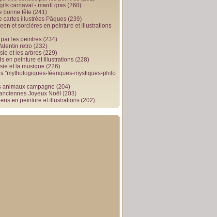
gifs carnaval - mardi gras
(260)
e bonne fête
(241)
e cartes illustrées Pâques
(239)
en et sorcières en peinture et illustrations
par les peintres
(234)
alentin retro
(232)
ie et les arbres
(229)
 en peinture et illustrations
(228)
sie et la musique
(226)
 "mythologiques-féeriques-mystiques-philo
s animaux campagne
(204)
 anciennes Joyeux Noël
(203)
ens en peinture et illustrations
(202)