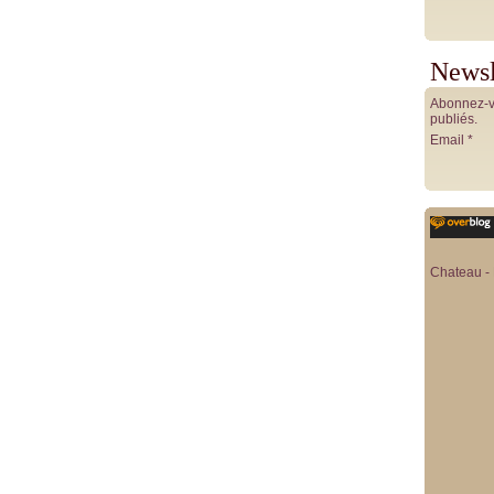
Newsl
Abonnez-vo
publiés.
Email
Chateau - 