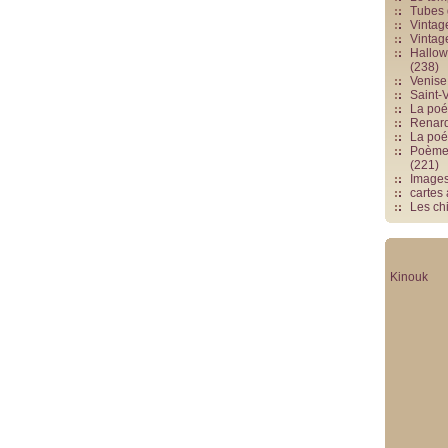
Tubes 
Vintag
Vintag
Hallowe
(238)
Venise 
Saint-V
La poés
Renards
La poé
Poèmes
(221)
Image
cartes
Les chi
Kinouk