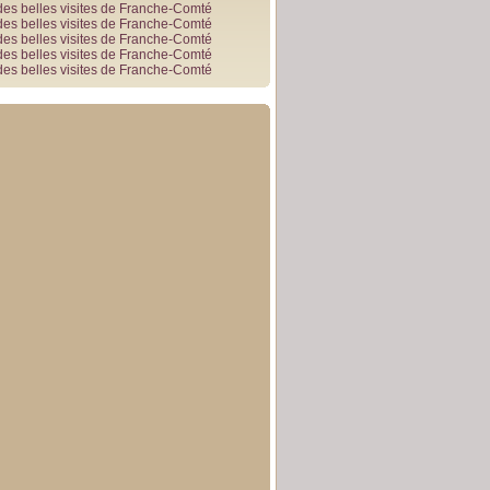
des belles visites de Franche-Comté
des belles visites de Franche-Comté
des belles visites de Franche-Comté
des belles visites de Franche-Comté
des belles visites de Franche-Comté