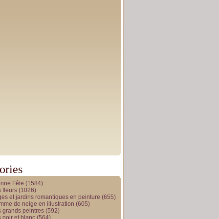
ories
onne Fête
(1584)
 fleurs
(1026)
es et jardins romantiques en peinture
(655)
me de neige en illustration
(605)
 grands peintres
(592)
 noir et blanc
(564)