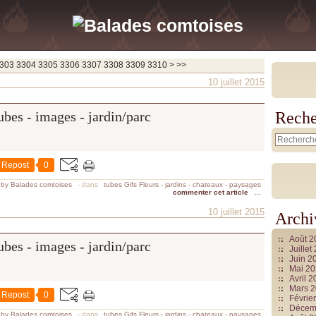
3320
3330
3340
3350
3360
3370
3380
3390
3400
3500
3600
3700
303
3304
3305
3306
3307
3308
3309
3310
>
>>
10 juillet 2015
Reche
Repost
0
 by Balades comtoises
-
dans
tubes Gifs Fleurs - jardins - chateaux - paysages
commenter cet article
…
10 juillet 2015
Archi
Août 
Juille
Juin 2
Mai 2
Avril 
Mars 
Repost
0
Févrie
Décem
 by Balades comtoises
-
dans
tubes Gifs Fleurs - jardins - chateaux - paysages