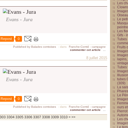
Les cha
Clowns
Images
Oiseau
Evans - Jura
Le peti
Masque
peintr
Les fle
Gifs -
Repost
0
Tubes -
commed
Published by Balades comtoises
-
dans
Franche-Comté - campagne
Fruits 
commenter cet article
…
Images
Images
8 juillet 2015
lapins,
vintage
Tubes 
Image
Illusio
Evans - Jura
tubes G
(309)
La sai
Phares
Le Père
Repost
0
Images
Femme 
Published by Balades comtoises
-
dans
Franche-Comté - campagne
ours et
commenter cet article
…
Pierrot
Automn
3320
3330
3340
3350
3360
3370
3380
3390
3400
3500
3600
3700
303
3304
3305
3306
3307
3308
3309
3310
>
>>
Les ch
Image
Le tem